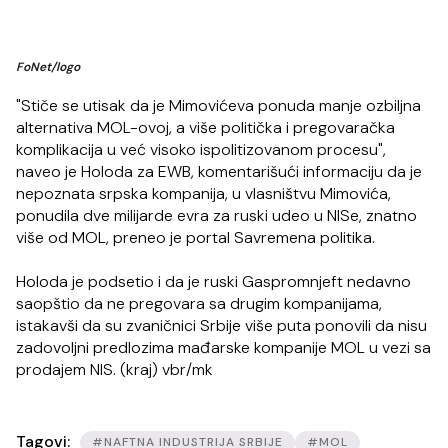
FoNet/logo
"Stiče se utisak da je Mimovićeva ponuda manje ozbiljna
alternativa MOL-ovoj, a više politička i pregovaračka
komplikacija u već visoko ispolitizovanom procesu",
naveo je Holoda za EWB, komentarišući informaciju da je
nepoznata srpska kompanija, u vlasništvu Mimovića,
ponudila dve milijarde evra za ruski udeo u NISe, znatno
više od MOL, preneo je portal Savremena politika.
Holoda je podsetio i da je ruski Gaspromnjeft nedavno
saopštio da ne pregovara sa drugim kompanijama,
istakavši da su zvaničnici Srbije više puta ponovili da nisu
zadovoljni predlozima mađarske kompanije MOL u vezi sa
prodajem NIS. (kraj) vbr/mk
Tagovi:
#NAFTNA INDUSTRIJA SRBIJE
#MOL