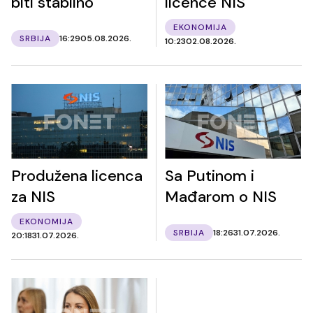
biti stabilno
licence NIS
EKONOMIJA
SRBIJA
16:29
05.08.2026.
10:23
02.08.2026.
Produžena licenca
Sa Putinom i
za NIS
Mađarom o NIS
EKONOMIJA
SRBIJA
18:26
31.07.2026.
20:18
31.07.2026.