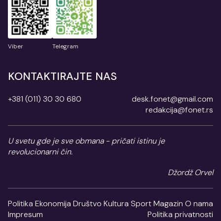
Viber
Telegram
KONTAKTIRAJTE NAS
+381 (011) 30 30 680
desk.fonet@gmail.com
redakcija@fonet.rs
U svetu gde je sve obmana - pričati istinu je
revolucionarni čin.
Džordž Orvel
Politika
Ekonomija
Društvo
Kultura
Sport
Magazin
O nama
Impresum
Politika privatnosti