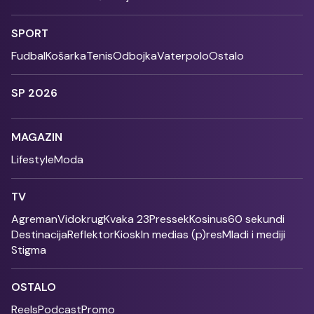
SPORT
Fudbal
Košarka
Tenis
Odbojka
Vaterpolo
Ostalo
SP 2026
MAGAZIN
Lifestyle
Moda
TV
Agreman
Vidokrug
Kvaka 23
Pressek
Kosinus
60 sekundi
Destinacija
Reflektor
Kiosk
In medias (p)res
Mladi i mediji
Stigma
OSTALO
Reels
Podcast
Promo