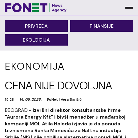
PRIVREDA
FINANSIJE
EKOLOGIJA
EKONOMIJA
CENA NIJE DOVOLJNA
15:28
14. 05. 2026.
FoNet
|
Vera Barišić
BEOGRAD -
Izvršni direktor konsultantske firme
"Aurora Energy Kft" i bivši menadžer u mađarskoj
kompaniji MOL Atila Holoda izjavio je da ponuda
biznismena Ranka Mimovića za Naftnu industiju
Srbije (NIS) nije ozbiljna alaternativa ponudi MOL i