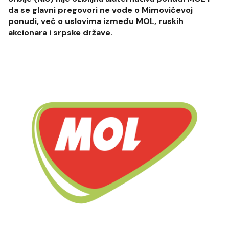
da se glavni pregovori ne vode o Mimovićevoj
ponudi, već o uslovima između MOL, ruskih
akcionara i srpske države.