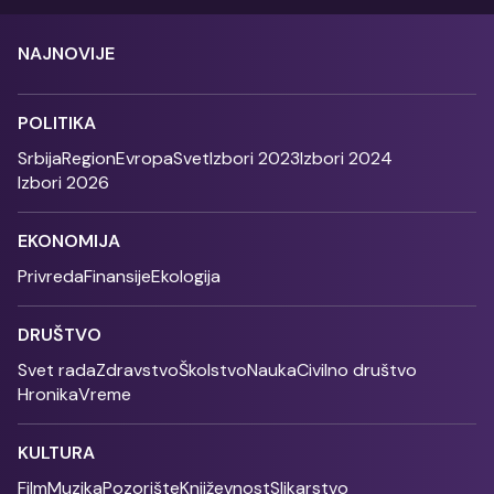
NAJNOVIJE
POLITIKA
Srbija
Region
Evropa
Svet
Izbori 2023
Izbori 2024
Izbori 2026
EKONOMIJA
Privreda
Finansije
Ekologija
DRUŠTVO
Svet rada
Zdravstvo
Školstvo
Nauka
Civilno društvo
Hronika
Vreme
KULTURA
Film
Muzika
Pozorište
Književnost
Slikarstvo