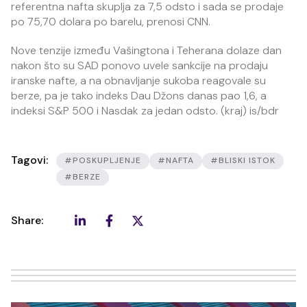
referentna nafta skuplja za 7,5 odsto i sada se prodaje
po 75,70 dolara po barelu, prenosi CNN.
Nove tenzije između Vašingtona i Teherana dolaze dan
nakon što su SAD ponovo uvele sankcije na prodaju
iranske nafte, a na obnavljanje sukoba reagovale su
berze, pa je tako indeks Dau Džons danas pao 1,6, a
indeksi S&P 500 i Nasdak za jedan odsto. (kraj) is/bdr
Tagovi:
#POSKUPLJENJE
#NAFTA
#BLISKI ISTOK
#BERZE
Share: