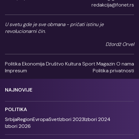
redakcija@fonet.rs
U svetu gde je sve obmana - pričati istinu je
revolucionarni čin.
Džordž Orvel
Politika
Ekonomija
Društvo
Kultura
Sport
Magazin
O nama
Impresum
Politika privatnosti
NAJNOVIJE
POLITIKA
Srbija
Region
Evropa
Svet
Izbori 2023
Izbori 2024
Izbori 2026