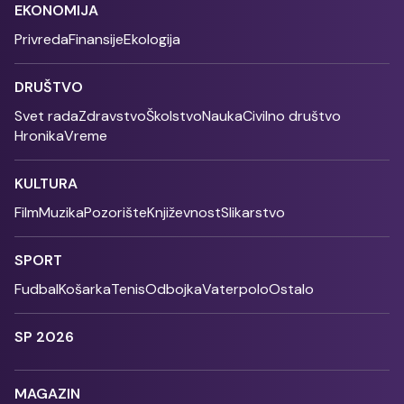
EKONOMIJA
Privreda
Finansije
Ekologija
DRUŠTVO
Svet rada
Zdravstvo
Školstvo
Nauka
Civilno društvo
Hronika
Vreme
KULTURA
Film
Muzika
Pozorište
Književnost
Slikarstvo
SPORT
Fudbal
Košarka
Tenis
Odbojka
Vaterpolo
Ostalo
SP 2026
MAGAZIN