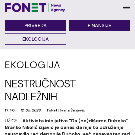
PRIVREDA
FINANSIJE
EKOLOGIJA
EKOLOGIJA
NESTRUČNOST
NADLEŽNIH
17:40
12. 05. 2026.
FoNet
|
Ivana Šanjević
UŽICE -
Aktivista inicijative "Da (ne)dišemo Duboko"
Branko Nikolić izjavio je danas da nije to udruženje
zaustavilo rad deponije Duboko, već nesavestan rad