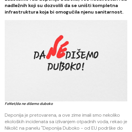
nadležnih koji su dozvolili da se uništi kompletna
infrastruktura koja bi omogućila njenu sanitarnost.
FoNet/da ne dišemo duboko
Deponija je pretovarena, a ove zime imali smo nekoliko
ekoloških incidenata sa izlivanjem otpadnih voda, rekao je
Nikolić na panelu "Deponija Duboko - od EU podrške do