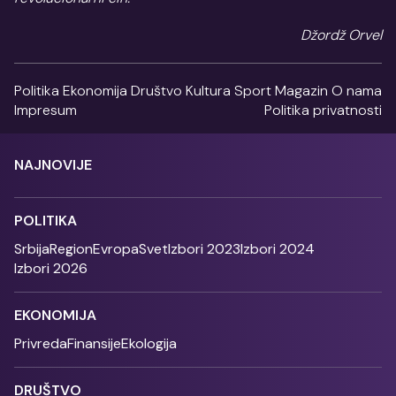
Džordž Orvel
Politika
Ekonomija
Društvo
Kultura
Sport
Magazin
O nama
Impresum
Politika privatnosti
NAJNOVIJE
POLITIKA
Srbija
Region
Evropa
Svet
Izbori 2023
Izbori 2024
Izbori 2026
EKONOMIJA
Privreda
Finansije
Ekologija
DRUŠTVO