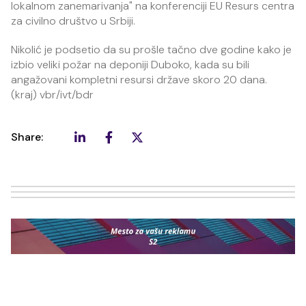
lokalnom zanemarivanja" na konferenciji EU Resurs centra
za civilno društvo u Srbiji.
Nikolić je podsetio da su prošle tačno dve godine kako je
izbio veliki požar na deponiji Duboko, kada su bili
angažovani kompletni resursi države skoro 20 dana.
(kraj) vbr/ivt/bdr
Share: