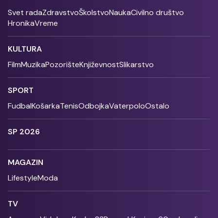
Svet rada
Zdravstvo
Školstvo
Nauka
Civilno društvo
Hronika
Vreme
KULTURA
Film
Muzika
Pozorište
Književnost
Slikarstvo
SPORT
Fudbal
Košarka
Tenis
Odbojka
Vaterpolo
Ostalo
SP 2026
MAGAZIN
Lifestyle
Moda
TV