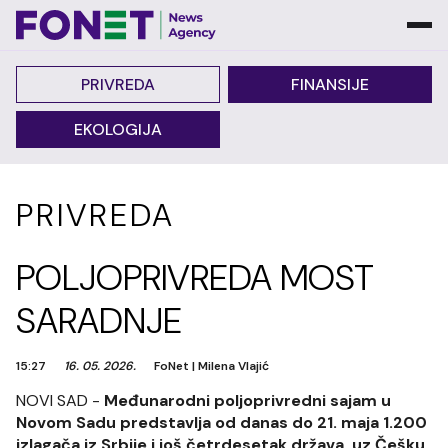
PRIVREDA
FINANSIJE
EKOLOGIJA
PRIVREDA
POLJOPRIVREDA MOST
SARADNJE
15:27
16. 05. 2026.
FoNet
|
Milena Vlajić
NOVI SAD -
Međunarodni poljoprivredni sajam u
Novom Sadu predstavlja od danas do 21. maja 1.200
izlagača iz Srbije i još četrdesetak država, uz Češku