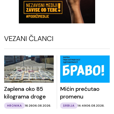
VEZANI ČLANCI
Zaplena oko 85
Mićin prećutao
kilograma droge
promenu
HRONIKA
16:26
06.08.2026.
SRBIJA
14:49
06.08.2026.