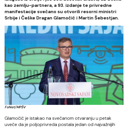
kao zemlju-partnera, a 93. izdanje te privredne
manifestacije svečano su otvorili resorni ministri
Srbije i Češke Dragan Glamočić i Martin Šebestjan.
FoNet/MPŠV
Glamočić je istakao na svečanom otvaranju u petak
uveče da je poljoprivreda postala jedan od najvažnijih