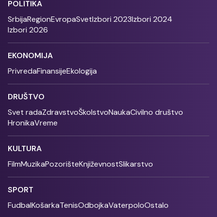
POLITIKA
Srbija
Region
Evropa
Svet
Izbori 2023
Izbori 2024
Izbori 2026
EKONOMIJA
Privreda
Finansije
Ekologija
DRUŠTVO
Svet rada
Zdravstvo
Školstvo
Nauka
Civilno društvo
Hronika
Vreme
KULTURA
Film
Muzika
Pozorište
Književnost
Slikarstvo
SPORT
Fudbal
Košarka
Tenis
Odbojka
Vaterpolo
Ostalo