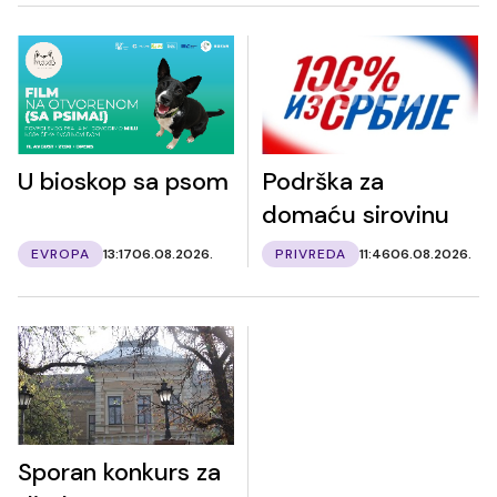
U bioskop sa psom
Podrška za
domaću sirovinu
EVROPA
13:17
06.08.2026.
PRIVREDA
11:46
06.08.2026.
Sporan konkurs za