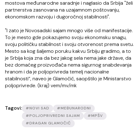
mostova međunarodne saradnje i naglasio da Srbija "želi
partnerstva zasnovana na uzajamnom poštovanju,
ekonomskom razvoju i dugoročnoj stabilnosti".
"I zato je Novosadski sajam mnogo više od manifestacije.
To je mesto gde pokazujemo svoju ekonomsku snagu,
svoju političku stabilnost i svoju otvorenost prema svetu.
Mesto sa kog šaljemo poruku kakvu Srbiju gradimo, a to
je Srbija koja zna da bez jakog sela nema jake države, da
bez domaćeg proizvođača nema sigurnog snabdevanja
hranom i da je poljoprivreda temelj nacionalne
stabilnosti“, naveo je Glamočić, saopštilo je Ministarstvo
poljoprivrede. (kraj) vem/mv/mk
Tagovi:
#NOVI SAD
#MEĐUNARODNI
#POLJOPRIVREDNI SAJAM
#MPŠV
#DRAGAN GLAMOČIĆ