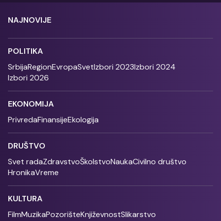
NAJNOVIJE
POLITIKA
Srbija
Region
Evropa
Svet
Izbori 2023
Izbori 2024
Izbori 2026
EKONOMIJA
Privreda
Finansije
Ekologija
DRUŠTVO
Svet rada
Zdravstvo
Školstvo
Nauka
Civilno društvo
Hronika
Vreme
KULTURA
Film
Muzika
Pozorište
Književnost
Slikarstvo