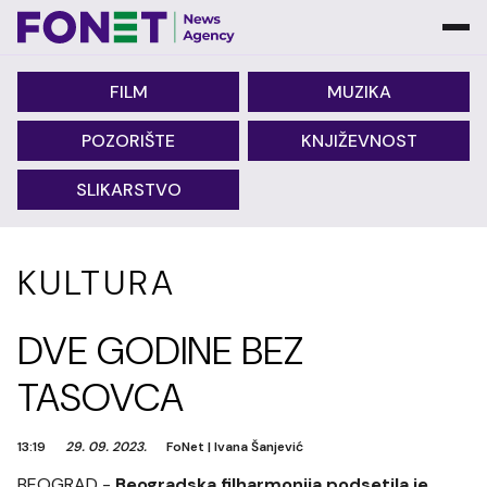
FILM
MUZIKA
POZORIŠTE
KNJIŽEVNOST
SLIKARSTVO
KULTURA
DVE GODINE BEZ
TASOVCA
13:19
29. 09. 2023.
FoNet
|
Ivana Šanjević
BEOGRAD -
Beogradska filharmonija podsetila je