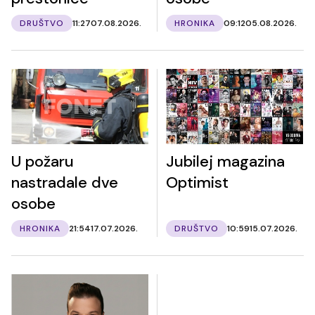
DRUŠTVO
11:27
07.08.2026.
HRONIKA
09:12
05.08.2026.
U požaru
Jubilej magazina
nastradale dve
Optimist
osobe
HRONIKA
21:54
17.07.2026.
DRUŠTVO
10:59
15.07.2026.