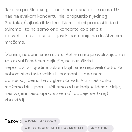
"Iako su prošle dve godine, nema dana da te nema. Uz
nas na svakom koncertu, nisi propustio nijednog
Šostaka, Čajkoša ili Malera. Nismo ni mi propustili da ti
sviramo i to ne samo one koncerte koje smo ti
posvetili", navodi se u objavi Filharmonije na društvenim
mrežama.
"Zamisli, napunili smo i stotu. Petinu smo proveli zajedno i
to kakvu! Dvadeset najluđih, neustrašivih i
neponovljivih godina tokom kojih smo napravili čudo. Za
sobom si ostavio veliku Filharmoniju i dao nam
ponos koji ćemo tvrdoglavo čuvati. A ti znaš koliko
možemo biti uporni, učili smo od najboljeg. Idemo dalje,
naš voljeni Taso, uprkos svemu", dodaje se. (kraj)
vbr/ivt/dj
Tagovi:
#IVAN TASOVAC
#BEOGRADSKA FILHARMONIJA
#GODINE