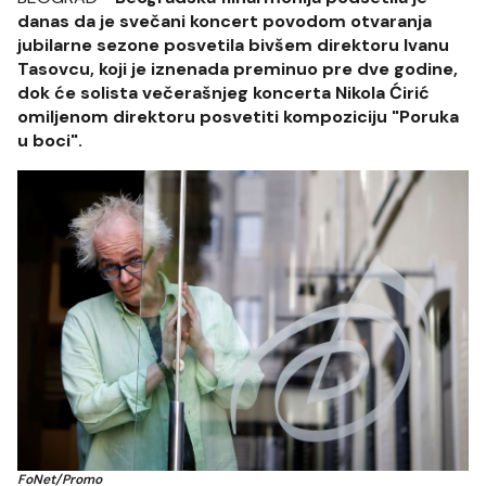
danas da je svečani koncert povodom otvaranja
jubilarne sezone posvetila bivšem direktoru Ivanu
Tasovcu, koji je iznenada preminuo pre dve godine,
dok će solista večerašnjeg koncerta Nikola Ćirić
omiljenom direktoru posvetiti kompoziciju "Poruka
u boci".
FoNet/Promo