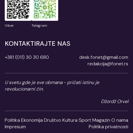
Viber
Telegram
KONTAKTIRAJTE NAS
+381 (011) 30 30 680
desk.fonet@gmail.com
redakcija@fonet.rs
U svetu gde je sve obmana - pričati istinu je
revolucionarni čin.
Džordž Orvel
Politika
Ekonomija
Društvo
Kultura
Sport
Magazin
O nama
Impresum
Politika privatnosti