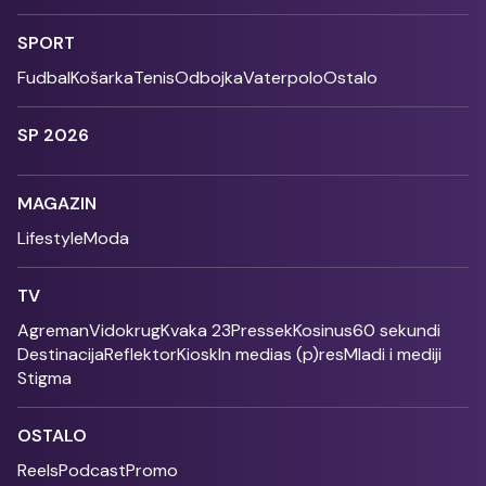
SPORT
Fudbal
Košarka
Tenis
Odbojka
Vaterpolo
Ostalo
SP 2026
MAGAZIN
Lifestyle
Moda
TV
Agreman
Vidokrug
Kvaka 23
Pressek
Kosinus
60 sekundi
Destinacija
Reflektor
Kiosk
In medias (p)res
Mladi i mediji
Stigma
OSTALO
Reels
Podcast
Promo