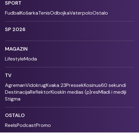
SPORT
Fudbal
Košarka
Tenis
Odbojka
Vaterpolo
Ostalo
SP 2026
MAGAZIN
Lifestyle
Moda
TV
Agreman
Vidokrug
Kvaka 23
Pressek
Kosinus
60 sekundi
Destinacija
Reflektor
Kiosk
In medias (p)res
Mladi i mediji
Stigma
OSTALO
Reels
Podcast
Promo