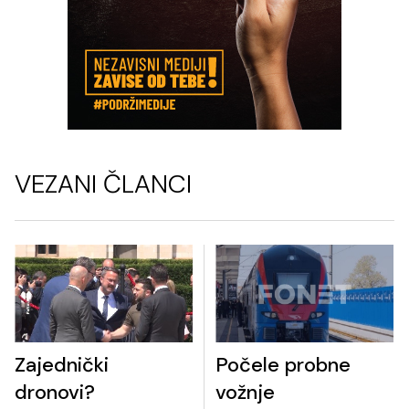
VEZANI ČLANCI
Zajednički
Počele probne
dronovi?
vožnje