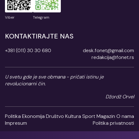
Viber
Telegram
KONTAKTIRAJTE NAS
+381 (011) 30 30 680
desk.fonet@gmail.com
redakcija@fonet.rs
U svetu gde je sve obmana - pričati istinu je
revolucionarni čin.
Džordž Orvel
Politika
Ekonomija
Društvo
Kultura
Sport
Magazin
O nama
Impresum
Politika privatnosti