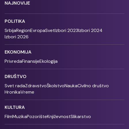
NAJNOVIJE
POLITIKA
Srbija
Region
Evropa
Svet
Izbori 2023
Izbori 2024
Izbori 2026
EKONOMIJA
Privreda
Finansije
Ekologija
DRUŠTVO
Svet rada
Zdravstvo
Školstvo
Nauka
Civilno društvo
Hronika
Vreme
KULTURA
Film
Muzika
Pozorište
Književnost
Slikarstvo