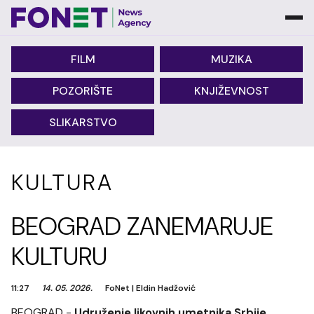
FILM
MUZIKA
POZORIŠTE
KNJIŽEVNOST
SLIKARSTVO
KULTURA
BEOGRAD ZANEMARUJE
KULTURU
11:27
14. 05. 2026.
FoNet
|
Eldin Hadžović
BEOGRAD -
Udruženje likovnih umetnika Srbije