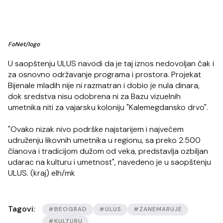
FoNet/logo
U saopštenju ULUS navodi da je taj iznos nedovoljan čak i
za osnovno održavanje programa i prostora. Projekat
Bijenale mladih nije ni razmatran i dobio je nula dinara,
dok sredstva nisu odobrena ni za Bazu vizuelnih
umetnika niti za vajarsku koloniju "Kalemegdansko drvo".
"Ovako nizak nivo podrške najstarijem i najvećem
udruženju likovnih umetnika u regionu, sa preko 2.500
članova i tradicijom dužom od veka, predstavlja ozbiljan
udarac na kulturu i umetnost", navedeno je u saopštenju
ULUS. (kraj) elh/mk
Tagovi:
#BEOGRAD
#ULUS
#ZANEMARUJE
#KULTURU