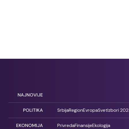
NAJNOVIJE
POLITIKA
Srbija
Region
Evropa
Svet
Izbori 202
EKONOMIJA
Privreda
Finansije
Ekologija