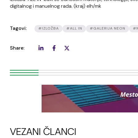
digitalnog i manuelnog rada. (kraj) elh/mk
Tagovi:
#IZLOŽBA
#ALL IN
#GALERIJA NEON
#
Share:
VEZANI ČLANCI