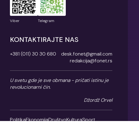
Viber
Telegram
KONTAKTIRAJTE NAS
+381 (011) 30 30 680
desk.fonet@gmail.com
redakcija@fonet.rs
U svetu gde je sve obmana - pričati istinu je
revolucionarni čin.
Džordž Orvel
Politika
Ekonomija
Društvo
Kultura
Sport
Magazin
O nama
Impresum
Politika privatnosti