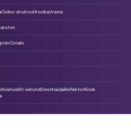
a
Civilno društvo
Hronika
Vreme
ikarstvo
rpolo
Ostalo
k
Kosinus
60 sekundi
Destinacija
Reflektor
Kiosk
a