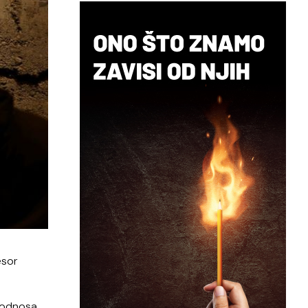
esor
i odnosa