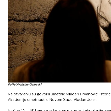
FoNet/Vojislav Gelevski
Na otvaranju su govorili umetnik Mladen Hrvanović, istori
Akademije umetnosti u Novom Sadu Vladan Joler.
Izložba "ALL IN" bavi se odnosom materije, tehnologije, sv