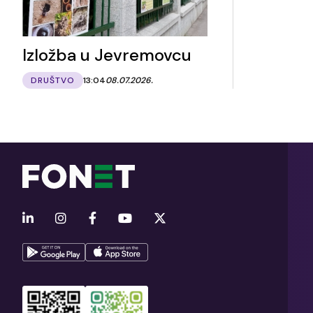
Izložba u Jevremovcu
DRUŠTVO
13:04
08.07.2026.