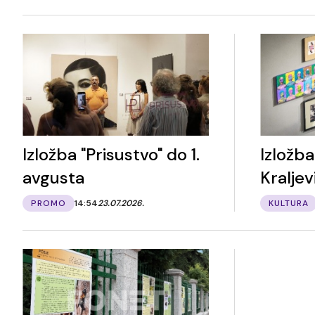
Izložba "Prisustvo" do 1.
Izložb
avgusta
Kraljev
PROMO
14:54
23.07.2026.
KULTURA