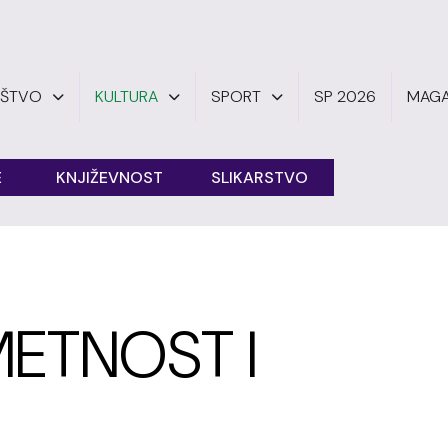
UŠTVO
KULTURA
SPORT
SP 2026
MAGA
E
KNJIŽEVNOST
SLIKARSTVO
METNOST I