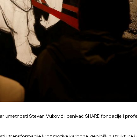
čar umetnosti Stevan Vuković i osnivač SHARE fondacije i prof
esti i transformacije kroz motive karbona, geoloških struktura 