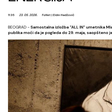
11:35
23. 05. 2026.
FoNet
|
Eldin Hadžović
BEOGRAD -
Samostalna izložba "ALL IN" umetnika Mla
publika moći da je pogleda do 29. maja, saopšteno j