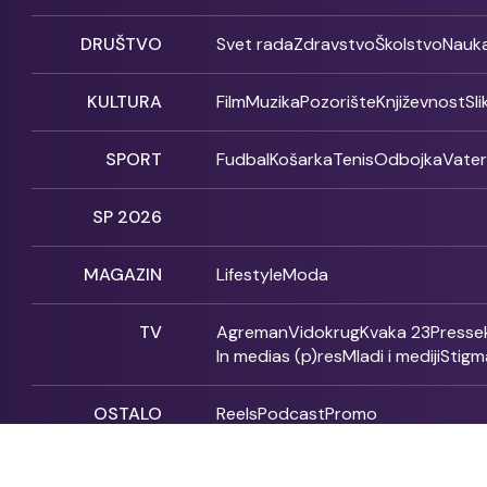
DRUŠTVO
Svet rada
Zdravstvo
Školstvo
Nauk
KULTURA
Film
Muzika
Pozorište
Književnost
Sl
SPORT
Fudbal
Košarka
Tenis
Odbojka
Vate
SP 2026
MAGAZIN
Lifestyle
Moda
TV
Agreman
Vidokrug
Kvaka 23
Presse
In medias (p)res
Mladi i mediji
Stigm
OSTALO
Reels
Podcast
Promo