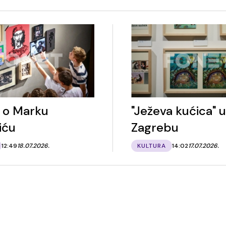
a o Marku
"Ježeva kućica" u
iću
Zagrebu
12:49
18.07.2026.
KULTURA
14:02
17.07.2026.