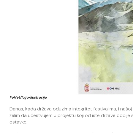
FoNet/logo/ilustracija
Danas, kada država oduzima integritet festivalima, i našoj 
želim da učestvujem u projektu koji od iste države dobije 
ostavke.