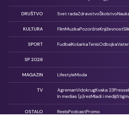
DRUŠTVO
Svet rada
Zdravstvo
Školstvo
Nauk
KULTURA
Film
Muzika
Pozorište
Književnost
Sl
SPORT
Fudbal
Košarka
Tenis
Odbojka
Vate
SP 2026
MAGAZIN
Lifestyle
Moda
TV
Agreman
Vidokrug
Kvaka 23
Presse
In medias (p)res
Mladi i mediji
Stigm
OSTALO
Reels
Podcast
Promo