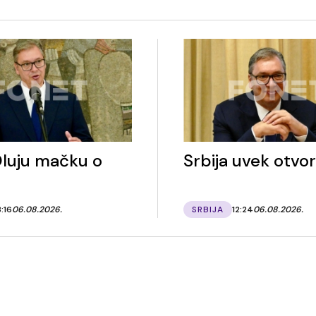
luju mačku o
Srbija uvek otvo
3:16
06.08.2026.
SRBIJA
12:24
06.08.2026.