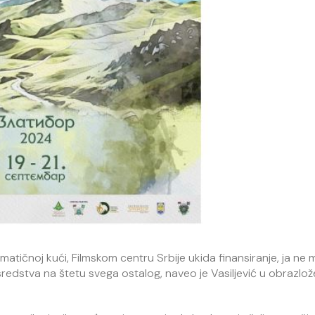
matičnoj kući, Filmskom centru Srbije ukida finansiranje, ja ne 
sredstva na štetu svega ostalog, naveo je Vasiljević u obrazlož