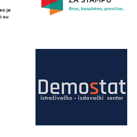
eo je
i su