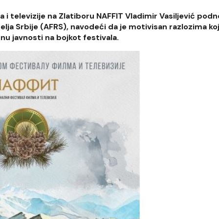
a i televizije na Zlatiboru NAFFIT Vladimir Vasiljević podn
elja Srbije (AFRS), navodeći da je motivisan razlozima koj
u javnosti na bojkot festivala.