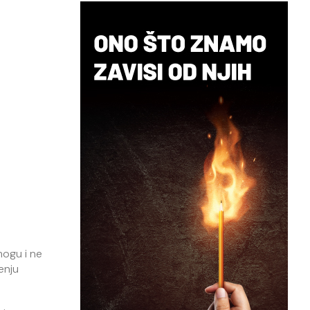
mogu i ne
enju