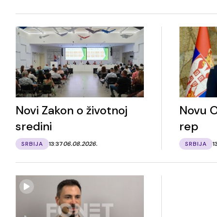
Novi Zakon o životnoj
Novu O
sredini
rep
SRBIJA
13:37
06.08.2026.
SRBIJA
1