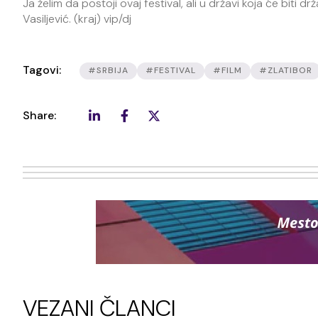
Ja želim da postoji ovaj festival, ali u državi koja će biti 
Vasiljević. (kraj) vip/dj
Tagovi:
#SRBIJA
#FESTIVAL
#FILM
#ZLATIBOR
Share:
VEZANI ČLANCI