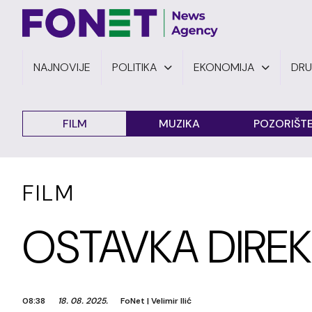
NAJNOVIJE
POLITIKA
EKONOMIJA
DR
FILM
MUZIKA
POZORIŠT
FILM
OSTAVKA DIREK
08:38
18. 08. 2025.
FoNet
|
Velimir Ilić