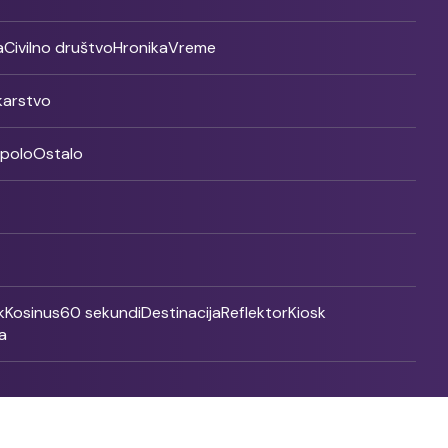
a
Civilno društvo
Hronika
Vreme
ikarstvo
rpolo
Ostalo
k
Kosinus
60 sekundi
Destinacija
Reflektor
Kiosk
a