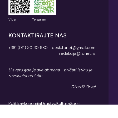
Viber
Telegram
KONTAKTIRAJTE NAS
+381 (011) 30 30 680
desk.fonet@gmail.com
redakcija@fonet.rs
U svetu gde je sve obmana - pričati istinu je
revolucionarni čin.
Džordž Orvel
Politika
Ekonomija
Društvo
Kultura
Sport
Magazin
O nama
Impresum
Politika privatnosti