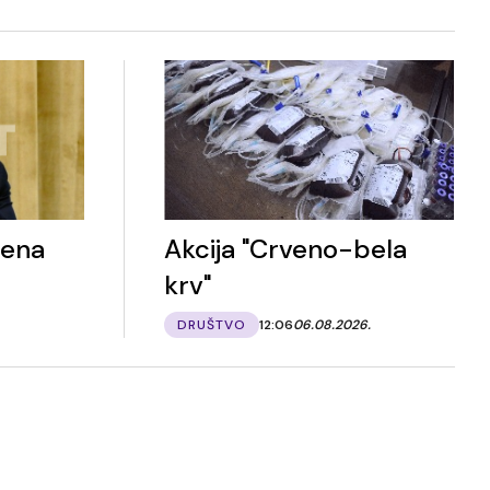
rena
Akcija "Crveno-bela
krv"
DRUŠTVO
12:06
06.08.2026.