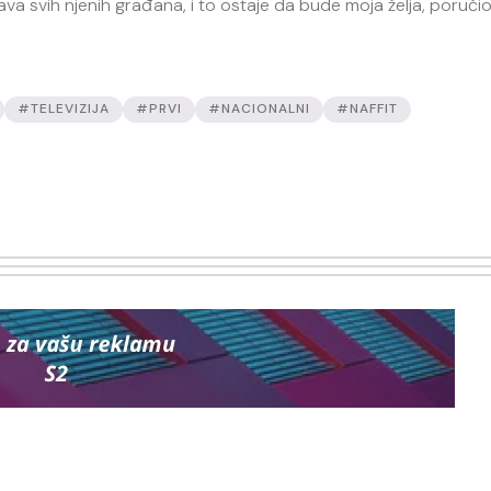
država svih njenih građana, i to ostaje da bude moja želja, poručio
#TELEVIZIJA
#PRVI
#NACIONALNI
#NAFFIT