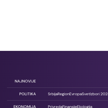
NAJNOVIJE
POLITIKA
Srbija
Region
Evropa
Svet
Izbori 202
EKONOMIJA
Privreda
Finansije
Ekologija