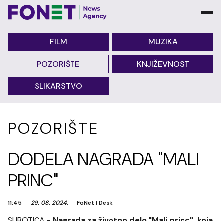
FILM
MUZIKA
POZORIŠTE
KNJIŽEVNOST
SLIKARSTVO
POZORIŠTE
DODELA NAGRADA "MALI
PRINC"
11:45
29. 08. 2024.
FoNet
|
Desk
SUBOTICA -
Nagrada za životno delo "Mali princ", koja