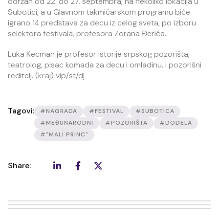
održan od 22. do 27. septembra, na nekoliko lokacija u
Subotici, a u Glavnom takmičarskom programu biće
igrano 14 predstava za decu iz celog sveta, po izboru
selektora festivala, profesora Zorana Đerića.
Luka Kecman je profesor istorije srpskog pozorišta,
teatrolog, pisac komada za decu i omladinu, i pozorišni
reditelj. (kraj) vip/st/dj
Tagovi:
#NAGRADA
#FESTIVAL
#SUBOTICA
#MEĐUNARODNI
#POZORIŠTA
#DODELA
#"MALI PRINC"
Share: