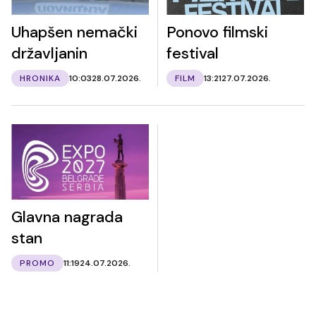
Uhapšen nemački
Ponovo filmski
državljanin
festival
HRONIKA
10:03
28.07.2026.
FILM
13:21
27.07.2026.
Glavna nagrada
stan
PROMO
11:19
24.07.2026.