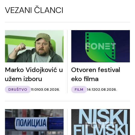
VEZANI ČLANCI
Marko Vidojković u
Otvoren festival
užem izboru
eko filma
DRUŠTVO
11:01
03.08.2026.
FILM
14:12
02.08.2026.