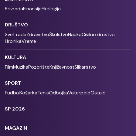
Privreda
Finansije
Ekologija
DRUŠTVO
Svet rada
Zdravstvo
Školstvo
Nauka
Civilno društvo
Hronika
Vreme
KULTURA
Film
Muzika
Pozorište
Književnost
Slikarstvo
SPORT
Fudbal
Košarka
Tenis
Odbojka
Vaterpolo
Ostalo
SP 2026
MAGAZIN