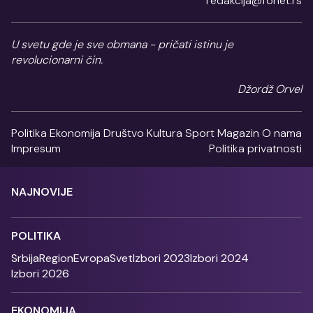
redakcija@fonet.rs
U svetu gde je sve obmana - pričati istinu je
revolucionarni čin.
Džordž Orvel
Politika
Ekonomija
Društvo
Kultura
Sport
Magazin
O nama
Impresum
Politika privatnosti
NAJNOVIJE
POLITIKA
Srbija
Region
Evropa
Svet
Izbori 2023
Izbori 2024
Izbori 2026
EKONOMIJA