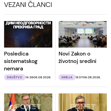
VEZANI ČLANCI
Posledica
Novi Zakon o
sistematskog
životnoj sredini
nemara
DRUŠTVO
14:26
06.08.2026.
SRBIJA
13:37
06.08.2026.