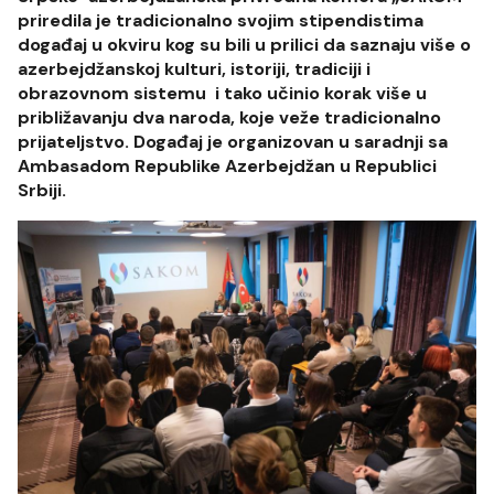
priredila je tradicionalno svojim stipendistima
događaj u okviru kog su bili u prilici da saznaju više o
azerbejdžanskoj kulturi, istoriji, tradiciji i
obrazovnom sistemu i tako učinio korak više u
približavanju dva naroda, koje veže tradicionalno
prijateljstvo. Događaj je organizovan u saradnji sa
Ambasadom Republike Azerbejdžan u Republici
Srbiji.