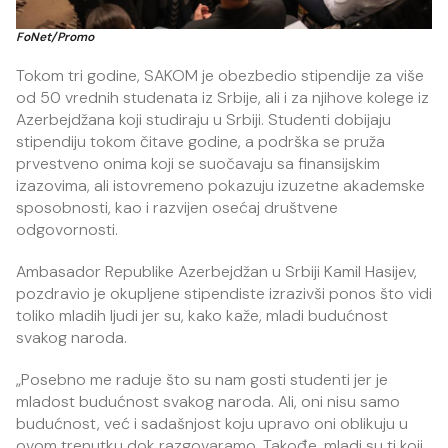
FoNet/Promo
Tokom tri godine, SAKOM je obezbedio stipendije za više
od 50 vrednih studenata iz Srbije, ali i za njihove kolege iz
Azerbejdžana koji studiraju u Srbiji. Studenti dobijaju
stipendiju tokom čitave godine, a podrška se pruža
prvestveno onima koji se suočavaju sa finansijskim
izazovima, ali istovremeno pokazuju izuzetne akademske
sposobnosti, kao i razvijen osećaj društvene
odgovornosti.
Ambasador Republike Azerbejdžan u Srbiji Kamil Hasijev,
pozdravio je okupljene stipendiste izrazivši ponos što vidi
toliko mladih ljudi jer su, kako kaže, mladi budućnost
svakog naroda.
„Posebno me raduje što su nam gosti studenti jer je
mladost budućnost svakog naroda. Ali, oni nisu samo
budućnost, već i sadašnjost koju upravo oni oblikuju u
ovom trenutku dok razgovaramo. Takođe, mladi su ti koji