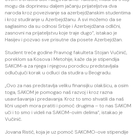
mogu da doprinesu daljem jačanju prijateljstva dva
naroda kroz povezivanje sa azerbejdžanskim studentima
i kroz studiranje u Azerbejdžanu. A svi možemo da se
saglasimo da su odnosi Srbije i Azerbejdžana odlični,
zasnovni na prijateljstvu koje traje dugo“, istakao je
Hasijev i pozvao sve prisutne da posete Azerbejdžan.
Student treće godine Pravnog fakulteta Stojan Vučinić,
poreklom sa Kosova i Metohije, kaže da je stipendija
SAKOM-a za njega i njegovu porodicu predstavljala
odlučujući korak u odluci da studira u Beogradu.
„Ovo za nas predstavlja veliku finansijku olakšicu, a osim
toga, SAKOM je pomogao naš razvoj i kroz razna
usavršavanja i predavanja. Kroz to smo shvatili da naš
lični uspeh mora pratiti i pomoć drugima – to nas SAKOM
uči i to smo i videli na SAKOM-ovim delima“, istakao je
Vučinić.
Jovana Ristić, koja je uz pomoć SAKOMO-ove stipendije