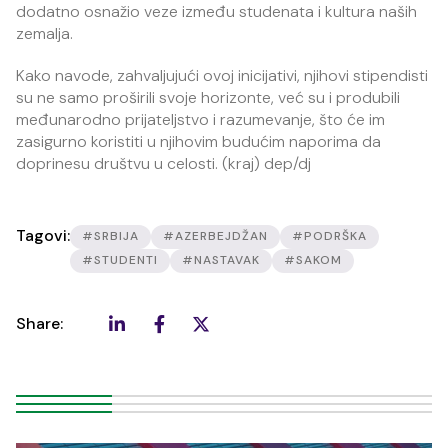
dodatno osnažio veze između studenata i kultura naših
zemalja.
Kako navode, zahvaljujući ovoj inicijativi, njihovi stipendisti
su ne samo proširili svoje horizonte, već su i produbili
međunarodno prijateljstvo i razumevanje, što će im
zasigurno koristiti u njihovim budućim naporima da
doprinesu društvu u celosti. (kraj) dep/dj
Tagovi:
#SRBIJA
#AZERBEJDŽAN
#PODRŠKA
#STUDENTI
#NASTAVAK
#SAKOM
Share: