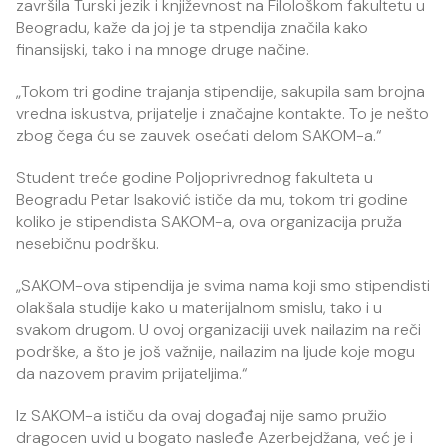
završila Turski jezik i književnost na Filološkom fakultetu u
Beogradu, kaže da joj je ta stpendija značila kako
finansijski, tako i na mnoge druge načine.
„Tokom tri godine trajanja stipendije, sakupila sam brojna
vredna iskustva, prijatelje i značajne kontakte. To je nešto
zbog čega ću se zauvek osećati delom SAKOM-a.“
Student treće godine Poljoprivrednog fakulteta u
Beogradu Petar Isaković ističe da mu, tokom tri godine
koliko je stipendista SAKOM-a, ova organizacija pruža
nesebičnu podršku.
„SAKOM-ova stipendija je svima nama koji smo stipendisti
olakšala studije kako u materijalnom smislu, tako i u
svakom drugom. U ovoj organizaciji uvek nailazim na reči
podrške, a što je još važnije, nailazim na ljude koje mogu
da nazovem pravim prijateljima.“
Iz SAKOM-a ističu da ovaj događaj nije samo pružio
dragocen uvid u bogato nasleđe Azerbejdžana, već je i