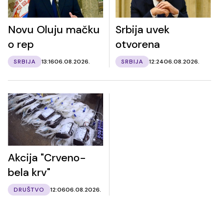
Novu Oluju mačku
Srbija uvek
o rep
otvorena
SRBIJA
13:16
06.08.2026.
SRBIJA
12:24
06.08.2026.
Akcija "Crveno-
bela krv"
DRUŠTVO
12:06
06.08.2026.