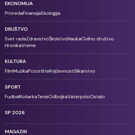
EKONOMIJA
Privreda
Finansije
Ekologija
DRUŠTVO
Svet rada
Zdravstvo
Školstvo
Nauka
Civilno društvo
Hronika
Vreme
KULTURA
Film
Muzika
Pozorište
Književnost
Slikarstvo
SPORT
Fudbal
Košarka
Tenis
Odbojka
Vaterpolo
Ostalo
SP 2026
MAGAZIN