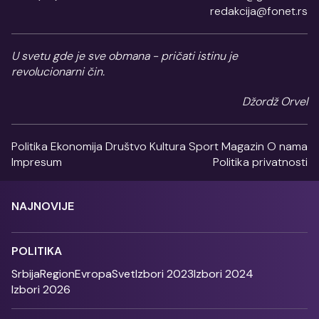
redakcija@fonet.rs
U svetu gde je sve obmana - pričati istinu je
revolucionarni čin.
Džordž Orvel
Politika
Ekonomija
Društvo
Kultura
Sport
Magazin
O nama
Impresum
Politika privatnosti
NAJNOVIJE
POLITIKA
Srbija
Region
Evropa
Svet
Izbori 2023
Izbori 2024
Izbori 2026