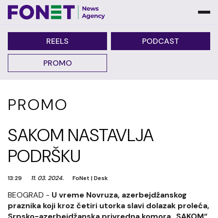
REELS
PODCAST
PROMO
PROMO
SAKOM NASTAVLJA
PODRŠKU
13:29
11. 03. 2024.
FoNet
|
Desk
BEOGRAD -
U vreme Novruza, azerbejdžanskog
praznika koji kroz četiri utorka slavi dolazak proleća,
Srpsko-azerbejdžanska privredna komora „SAKOM“