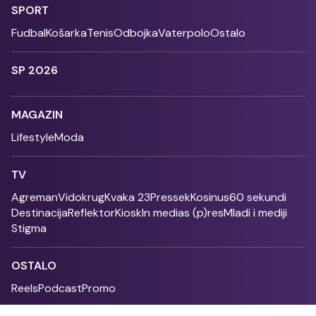
SPORT
Fudbal
Košarka
Tenis
Odbojka
Vaterpolo
Ostalo
SP 2026
MAGAZIN
Lifestyle
Moda
TV
Agreman
Vidokrug
Kvaka 23
Pressek
Kosinus
60 sekundi
Destinacija
Reflektor
Kiosk
In medias (p)res
Mladi i mediji
Stigma
OSTALO
Reels
Podcast
Promo