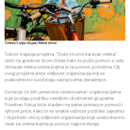
FoNet/Lidija Divjak/Miloš Simić
Tokom trajanja projekta, “Dobrotvorni karavan mleka”
obići će gradove širom Srbije kako bi pužio pomoć u vidu
donacije mleka onima kojima je ta pomoć potrebna. Cilj
ovog projekta jeste vidljivost organizacija koji se
svakodnevno suočavaju saizazovima današnjice.
Donacije će biti usmerene ustanovama i organizacijama
koje pružaju podršku osetljivim društvenim grupama.
Poseban fokus biće stavljen na same primaoce pomoći i
njihove priče, kako bi se istakla važnost podrške zajednici
i doprinelo većoj vidljivosti organizacija koje svakodnevno
rade sa onima kojima je pomoć najpotrebnija.