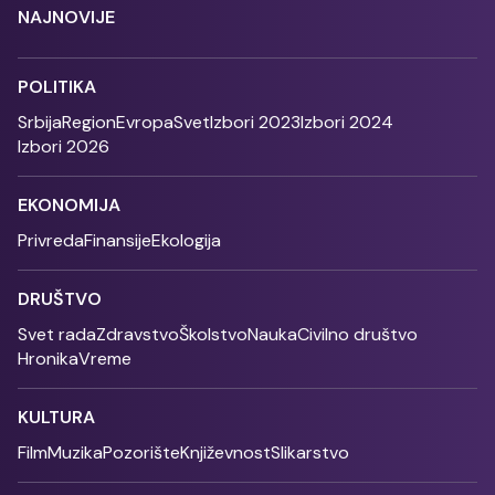
NAJNOVIJE
POLITIKA
Srbija
Region
Evropa
Svet
Izbori 2023
Izbori 2024
Izbori 2026
EKONOMIJA
Privreda
Finansije
Ekologija
DRUŠTVO
Svet rada
Zdravstvo
Školstvo
Nauka
Civilno društvo
Hronika
Vreme
KULTURA
Film
Muzika
Pozorište
Književnost
Slikarstvo