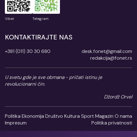
Viber
Telegram
KONTAKTIRAJTE NAS
+381 (011) 30 30 680
desk.fonet@gmail.com
redakcija@fonet.rs
U svetu gde je sve obmana - pričati istinu je
revolucionarni čin.
Džordž Orvel
Politika
Ekonomija
Društvo
Kultura
Sport
Magazin
O nama
Impresum
Politika privatnosti