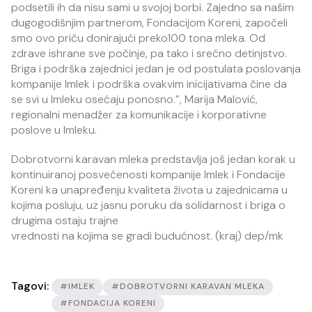
podsetili ih da nisu sami u svojoj borbi. Zajedno sa našim
dugogodišnjim partnerom, Fondacijom Koreni, započeli
smo ovo priču donirajući preko100 tona mleka. Od
zdrave ishrane sve počinje, pa tako i srećno detinjstvo.
Briga i podrška zajednici jedan je od postulata poslovanja
kompanije Imlek i podrška ovakvim inicijativama čine da
se svi u Imleku osećaju ponosno.”, Marija Malović,
regionalni menadžer za komunikacije i korporativne
poslove u Imleku.
Dobrotvorni karavan mleka predstavlja još jedan korak u
kontinuiranoj posvećenosti kompanije Imlek i Fondacije
Koreni ka unapređenju kvaliteta života u zajednicama u
kojima posluju, uz jasnu poruku da solidarnost i briga o
drugima ostaju trajne
vrednosti na kojima se gradi budućnost. (kraj) dep/mk
Tagovi:
#IMLEK
#DOBROTVORNI KARAVAN MLEKA
#FONDACIJA KORENI