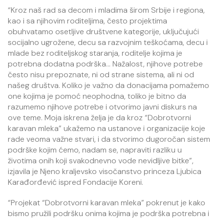
“Kroz naš rad sa decom i mladima širom Srbije i regiona,
kao i sa njihovim roditeljima, često projektima
obuhvatamo osetljive društvene kategorije, uključujući
socijalno ugrožene, decu sa razvojnim teškoćama, decu i
mlade bez roditeljskog staranja, roditelje kojima je
potrebna dodatna podrška… Nažalost, njihove potrebe
često nisu prepoznate, ni od strane sistema, ali ni od
našeg društva. Koliko je važno da donacijama pomažemo
one kojima je pomoć neophodna, toliko je bitno da
razumemo njihove potrebe i otvorimo javni diskurs na
ove teme. Moja iskrena želja je da kroz “Dobrotvorni
karavan mleka” ukažemo na ustanove i organizacije koje
rade veoma važne stvari, i da stvorimo dugoročan sistem
podrške kojim ćemo, nadam se, napraviti razliku u
životima onih koji svakodnevno vode nevidljive bitke”,
izjavila je Njeno kraljevsko visočanstvo princeza Ljubica
Karađorđević ispred Fondacije Koreni.
“Projekat “Dobrotvorni karavan mleka” pokrenut je kako
bismo pružili podršku onima kojima je podrška potrebna i