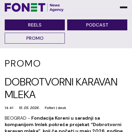
REELS
PODCAST
PROMO
PROMO
DOBROTVORNI KARAVAN
MLEKA
14:41
15. 05. 2026.
FoNet
|
desk
BEOGRAD -
Fondacija Koreni u saradnji sa
kompanijom Imlek pokreće projekat “Dobrotvorni
karavan mleka”, koji će početi u maju 2026. godine