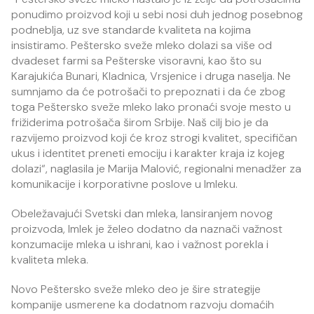
ponudimo proizvod koji u sebi nosi duh jednog posebnog
podneblja, uz sve standarde kvaliteta na kojima
insistiramo. Peštersko sveže mleko dolazi sa više od
dvadeset farmi sa Pešterske visoravni, kao što su
Karajukića Bunari, Kladnica, Vrsjenice i druga naselja. Ne
sumnjamo da će potrošači to prepoznati i da će zbog
toga Peštersko sveže mleko lako pronaći svoje mesto u
frižiderima potrošača širom Srbije. Naš cilj bio je da
razvijemo proizvod koji će kroz strogi kvalitet, specifičan
ukus i identitet preneti emociju i karakter kraja iz kojeg
dolazi“, naglasila je Marija Malović, regionalni menadžer za
komunikacije i korporativne poslove u Imleku.
Obeležavajući Svetski dan mleka, lansiranjem novog
proizvoda, Imlek je želeo dodatno da naznači važnost
konzumacije mleka u ishrani, kao i važnost porekla i
kvaliteta mleka.
Novo Peštersko sveže mleko deo je šire strategije
kompanije usmerene ka dodatnom razvoju domaćih