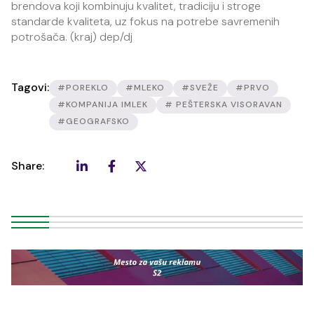
brendova koji kombinuju kvalitet, tradiciju i stroge
standarde kvaliteta, uz fokus na potrebe savremenih
potrošača. (kraj) dep/dj
Tagovi:
#POREKLO
#MLEKO
#SVEŽE
#PRVO
#KOMPANIJA IMLEK
# PEŠTERSKA VISORAVAN
#GEOGRAFSKO
Share: