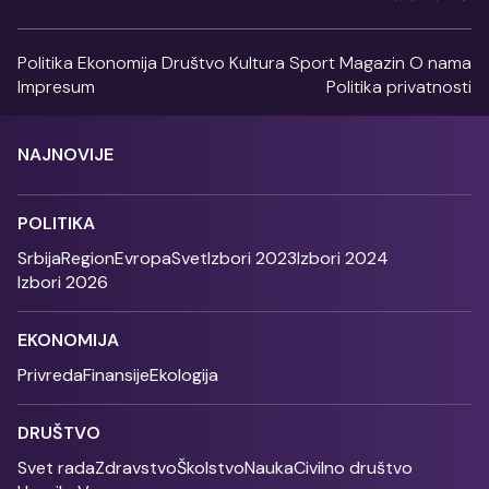
Politika
Ekonomija
Društvo
Kultura
Sport
Magazin
O nama
Impresum
Politika privatnosti
NAJNOVIJE
POLITIKA
Srbija
Region
Evropa
Svet
Izbori 2023
Izbori 2024
Izbori 2026
EKONOMIJA
Privreda
Finansije
Ekologija
DRUŠTVO
Svet rada
Zdravstvo
Školstvo
Nauka
Civilno društvo