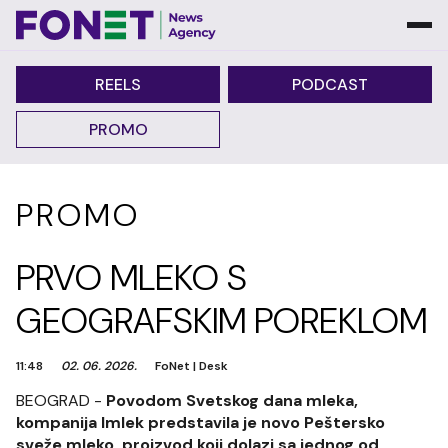
REELS
PODCAST
PROMO
PROMO
PRVO MLEKO S
GEOGRAFSKIM POREKLOM
11:48
02. 06. 2026.
FoNet
|
Desk
BEOGRAD -
Povodom Svetskog dana mleka,
kompanija Imlek predstavila je novo Peštersko
sveže mleko, proizvod koji dolazi sa jednog od