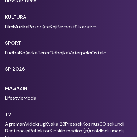
Hronika
Vreme
KULTURA
Film
Muzika
Pozorište
Književnost
Slikarstvo
SPORT
Fudbal
Košarka
Tenis
Odbojka
Vaterpolo
Ostalo
SP 2026
MAGAZIN
Lifestyle
Moda
TV
Agreman
Vidokrug
Kvaka 23
Pressek
Kosinus
60 sekundi
Destinacija
Reflektor
Kiosk
In medias (p)res
Mladi i mediji