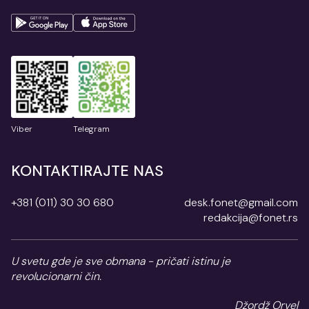
Viber
Telegram
KONTAKTIRAJTE NAS
+381 (011) 30 30 680
desk.fonet@gmail.com
redakcija@fonet.rs
U svetu gde je sve obmana - pričati istinu je
revolucionarni čin.
Džordž Orvel