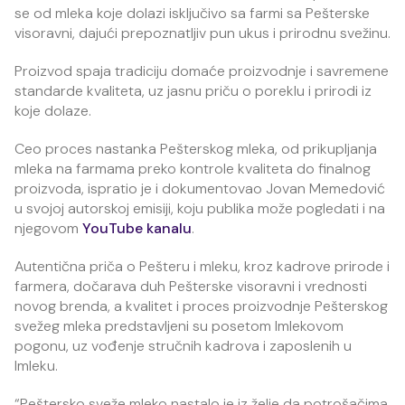
se od mleka koje dolazi isključivo sa farmi sa Pešterske
visoravni, dajući prepoznatljiv pun ukus i prirodnu svežinu.
Proizvod spaja tradiciju domaće proizvodnje i savremene
standarde kvaliteta, uz jasnu priču o poreklu i prirodi iz
koje dolaze.
Ceo proces nastanka Pešterskog mleka, od prikupljanja
mleka na farmama preko kontrole kvaliteta do finalnog
proizvoda, ispratio je i dokumentovao Jovan Memedović
u svojoj autorskoj emisiji, koju publika može pogledati i na
njegovom
YouTube kanalu
.
Autentična priča o Pešteru i mleku, kroz kadrove prirode i
farmera, dočarava duh Pešterske visoravni i vrednosti
novog brenda, a kvalitet i proces proizvodnje Pešterskog
svežeg mleka predstavljeni su posetom Imlekovom
pogonu, uz vođenje stručnih kadrova i zaposlenih u
Imleku.
“Peštersko sveže mleko nastalo je iz želje da potrošačima