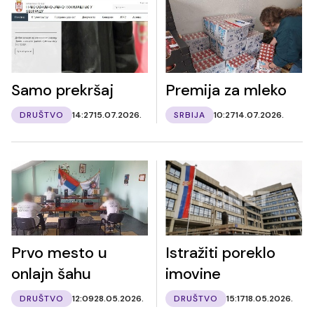
Samo prekršaj
Premija za mleko
DRUŠTVO
14:27
15.07.2026.
SRBIJA
10:27
14.07.2026.
Prvo mesto u
Istražiti poreklo
onlajn šahu
imovine
DRUŠTVO
12:09
28.05.2026.
DRUŠTVO
15:17
18.05.2026.