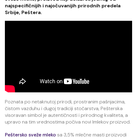
najspecifičnijih i najočuvanijih prirodnih predela
Srbije, Peštera.
Poznata po netaknutoj prirodi, prostranim pašnjacima,
čistom vazduhu i dugoj tradiciji stočarstva, Pešterska
visoravan simbol je autentičnosti i prirodnog kvaliteta, a
upravo na tim vrednostima počiva novi Imlekov proizvod.
Peštersko sveže mleko
sa 3,5% mlečne masti proizvodi