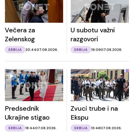
Večera za
U subotu važni
Zelenskog
razgovori
SRBIJA
20:44
07.08.2026.
SRBIJA
19:09
07.08.2026.
Predsednik
Zvuci trube i na
Ukrajine stigao
Ekspu
SRBIJA
18:44
07.08.2026.
SRBIJA
13:48
07.08.2026.