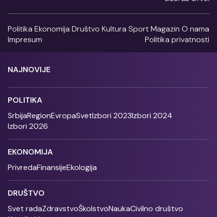
Politika
Ekonomija
Društvo
Kultura
Sport
Magazin
O nama
Impresum
Politika privatnosti
NAJNOVIJE
POLITIKA
Srbija
Region
Evropa
Svet
Izbori 2023
Izbori 2024
Izbori 2026
EKONOMIJA
Privreda
Finansije
Ekologija
DRUŠTVO
Svet rada
Zdravstvo
Školstvo
Nauka
Civilno društvo