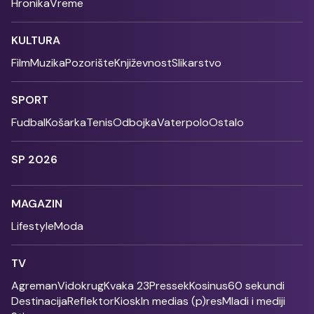
Hronika
Vreme
KULTURA
Film
Muzika
Pozorište
Književnost
Slikarstvo
SPORT
Fudbal
Košarka
Tenis
Odbojka
Vaterpolo
Ostalo
SP 2026
MAGAZIN
Lifestyle
Moda
TV
Agreman
Vidokrug
Kvaka 23
Pressek
Kosinus
60 sekundi
Destinacija
Reflektor
Kiosk
In medias (p)res
Mladi i mediji