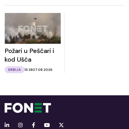
Požari u Peščari i
kod Ušća
SRBIJA
13:28
07.08.2026.