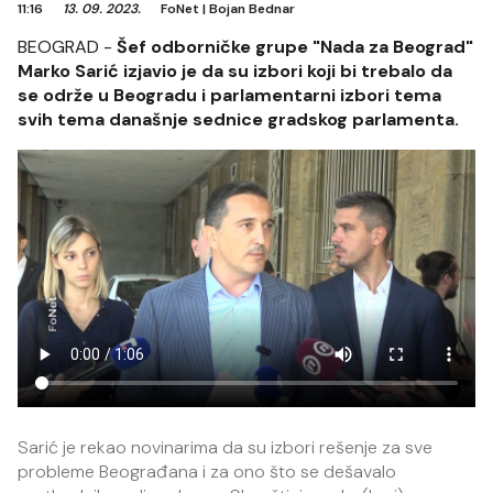
11:16
13. 09. 2023.
FoNet
|
Bojan Bednar
BEOGRAD -
Šef odborničke grupe "Nada za Beograd"
Marko Sarić izjavio je da su izbori koji bi trebalo da
se održe u Beogradu i parlamentarni izbori tema
svih tema današnje sednice gradskog parlamenta.
Sarić je rekao novinarima da su izbori rešenje za sve
probleme Beograđana i za ono što se dešavalo