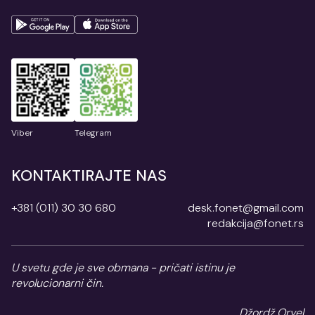
Viber
Telegram
KONTAKTIRAJTE NAS
+381 (011) 30 30 680
desk.fonet@gmail.com
redakcija@fonet.rs
U svetu gde je sve obmana - pričati istinu je
revolucionarni čin.
Džordž Orvel