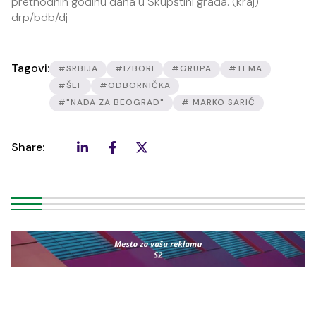
prethodnih godinu dana u Skupštini grada. (kraj)
drp/bdb/dj
Tagovi:
#SRBIJA
#IZBORI
#GRUPA
#TEMA
#ŠEF
#ODBORNIČKA
#"NADA ZA BEOGRAD"
# MARKO SARIĆ
Share: