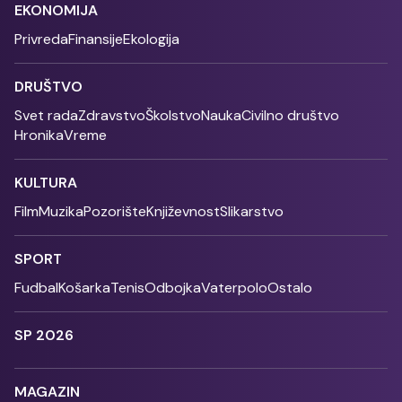
EKONOMIJA
Privreda
Finansije
Ekologija
DRUŠTVO
Svet rada
Zdravstvo
Školstvo
Nauka
Civilno društvo
Hronika
Vreme
KULTURA
Film
Muzika
Pozorište
Književnost
Slikarstvo
SPORT
Fudbal
Košarka
Tenis
Odbojka
Vaterpolo
Ostalo
SP 2026
MAGAZIN