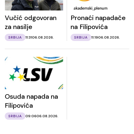
Vučić odgovoran
Pronaći napadače
za nasilje
na Filipovića
SRBIJA
11:31
06.08.2026.
SRBIJA
11:19
06.08.2026.
Osuda napada na
Filipovića
SRBIJA
09:06
06.08.2026.