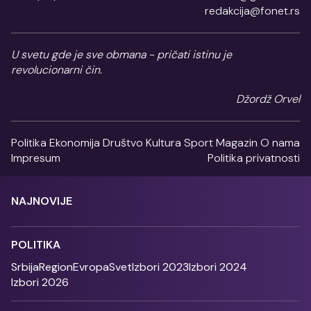
redakcija@fonet.rs
U svetu gde je sve obmana - pričati istinu je
revolucionarni čin.
Džordž Orvel
Politika
Ekonomija
Društvo
Kultura
Sport
Magazin
O nama
Impresum
Politika privatnosti
NAJNOVIJE
POLITIKA
Srbija
Region
Evropa
Svet
Izbori 2023
Izbori 2024
Izbori 2026