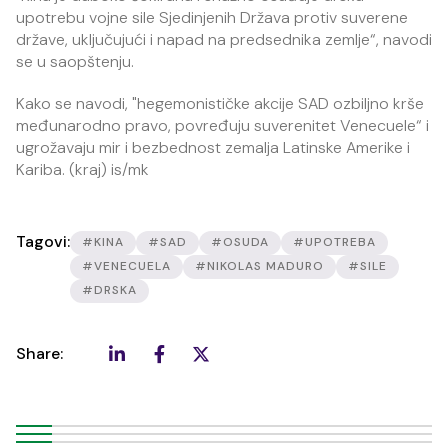
upotrebu vojne sile Sjedinjenih Država protiv suverene
države, uključujući i napad na predsednika zemlje“, navodi
se u saopštenju.
Kako se navodi, "hegemonističke akcije SAD ozbiljno krše
međunarodno pravo, povređuju suverenitet Venecuele“ i
ugrožavaju mir i bezbednost zemalja Latinske Amerike i
Kariba. (kraj) is/mk
Tagovi:
#KINA
#SAD
#OSUDA
#UPOTREBA
#VENECUELA
#NIKOLAS MADURO
#SILE
#DRSKA
Share: