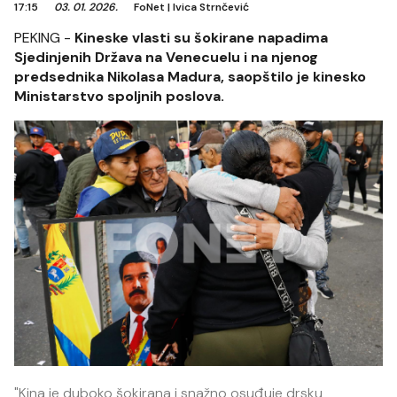
17:15
03. 01. 2026.
FoNet
|
Ivica Strnčević
PEKING -
Kineske vlasti su šokirane napadima
Sjedinjenih Država na Venecuelu i na njenog
predsednika Nikolasa Madura, saopštilo je kinesko
Ministarstvo spoljnih poslova.
"Kina je duboko šokirana i snažno osuđuje drsku