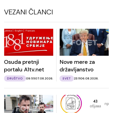
VEZANI ČLANCI
Osuda pretnji
Nove mere za
portalu A1tv.net
državljanstvo
DRUŠTVO
09:55
07.08.2026.
SVET
23:11
06.08.2026.