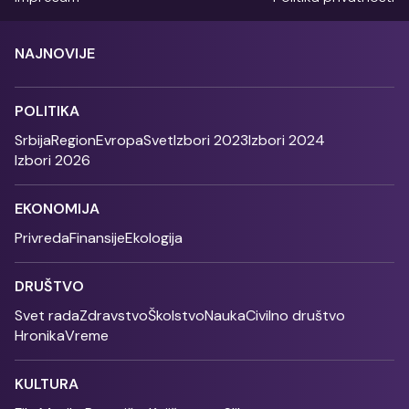
NAJNOVIJE
POLITIKA
Srbija
Region
Evropa
Svet
Izbori 2023
Izbori 2024
Izbori 2026
EKONOMIJA
Privreda
Finansije
Ekologija
DRUŠTVO
Svet rada
Zdravstvo
Školstvo
Nauka
Civilno društvo
Hronika
Vreme
KULTURA