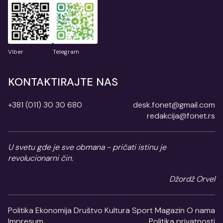
Viber
Telegram
KONTAKTIRAJTE NAS
+381 (011) 30 30 680
desk.fonet@gmail.com
redakcija@fonet.rs
U svetu gde je sve obmana - pričati istinu je
revolucionarni čin.
Džordž Orvel
Politika
Ekonomija
Društvo
Kultura
Sport
Magazin
O nama
Impresum
Politika privatnosti