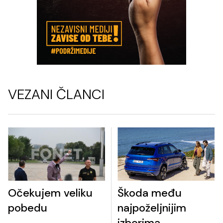
VEZANI ČLANCI
Očekujem veliku
Škoda među
pobedu
najpoželjnijim
izborima