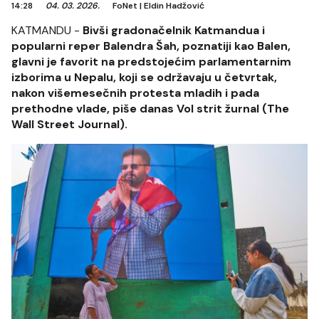
14:28
04. 03. 2026.
FoNet
|
Eldin Hadžović
KATMANDU -
Bivši gradonačelnik Katmandua i
popularni reper Balendra Šah, poznatiji kao Balen,
glavni je favorit na predstojećim parlamentarnim
izborima u Nepalu, koji se održavaju u četvrtak,
nakon višemesečnih protesta mladih i pada
prethodne vlade, piše danas Vol strit žurnal (The
Wall Street Journal).