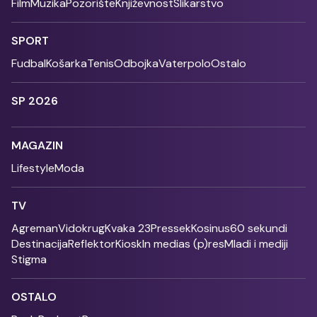
Film
Muzika
Pozorište
Književnost
Slikarstvo
SPORT
Fudbal
Košarka
Tenis
Odbojka
Vaterpolo
Ostalo
SP 2026
MAGAZIN
Lifestyle
Moda
TV
Agreman
Vidokrug
Kvaka 23
Pressek
Kosinus
60 sekundi
Destinacija
Reflektor
Kiosk
In medias (p)res
Mladi i mediji
Stigma
OSTALO