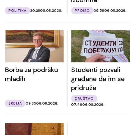
POLITIKA
20:28
06.08.2026.
PROMO
09:59
06.08.2026.
Borba za podršku
Studenti pozvali
mladih
građane da im se
pridruže
DRUŠTVO
SRBIJA
09:35
06.08.2026.
07:49
06.08.2026.