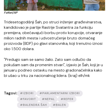
FoNet/AP
Tridesetogodišnji Šah, po struci inženjer građevinarstva,
kandidovao je partije Rastrije Svatantra za funkciju
premijera, obećavajući borbu protiv korupcije, otvaranje
milion radnih mesta i udvostručenje bruto domaćeg
proizvoda (BDP) po glavi stanovnika, koji trenutno iznosi
oko 1.500 dolara.
"Predugo sam se samo žalio. Zato sam odlučio da
pokušam sam da promenim stvari", izjavio je Šah, koji je u
januaru podneo ostavku na mesto gradonačelnika kako
bi ušao u trku za nacionalnog lidera. (kraj) elh/mk
Tagovi:
#IZBORI
#PARLAMENTARNI IZBORI
#FAVORIT
#NEPAL
#REPER
#BALENDRA ŠAH
#BALEN