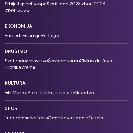
Srbija
Region
Evropa
Svet
Izbori 2023
Izbori 2024
Izbori 2026
EKONOMIJA
Privreda
Finansije
Ekologija
DRUŠTVO
Svet rada
Zdravstvo
Školstvo
Nauka
Civilno društvo
Hronika
Vreme
KULTURA
Film
Muzika
Pozorište
Književnost
Slikarstvo
SPORT
Fudbal
Košarka
Tenis
Odbojka
Vaterpolo
Ostalo