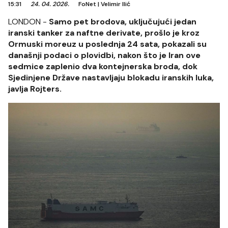
15:31
24. 04. 2026.
FoNet
|
Velimir Ilić
LONDON -
Samo pet brodova, uključujući jedan
iranski tanker za naftne derivate, prošlo je kroz
Ormuski moreuz u poslednja 24 sata, pokazali su
današnji podaci o plovidbi, nakon što je Iran ove
sedmice zaplenio dva kontejnerska broda, dok
Sjedinjene Države nastavljaju blokadu iranskih luka,
javlja Rojters.