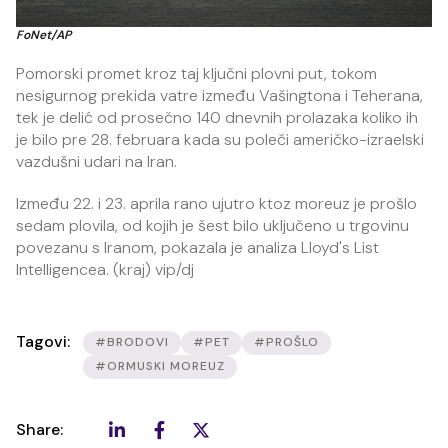
FoNet/AP
Pomorski promet kroz taj ključni plovni put, tokom
nesigurnog prekida vatre između Vašingtona i Teherana,
tek je delić od prosečno 140 dnevnih prolazaka koliko ih
je bilo pre 28. februara kada su poleči američko-izraelski
vazdušni udari na Iran.
Između 22. i 23. aprila rano ujutro ktoz moreuz je prošlo
sedam plovila, od kojih je šest bilo uključeno u trgovinu
povezanu s Iranom, pokazala je analiza Lloyd's List
Intelligencea. (kraj) vip/dj
Tagovi:
#BRODOVI
#PET
#PROŠLO
#ORMUSKI MOREUZ
Share: