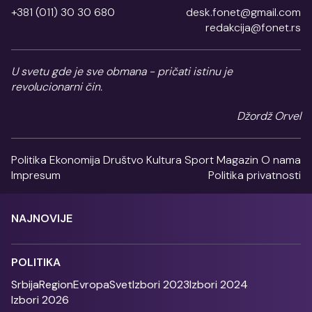
+381 (011) 30 30 680
desk.fonet@gmail.com
redakcija@fonet.rs
U svetu gde je sve obmana - pričati istinu je
revolucionarni čin.
Džordž Orvel
Politika
Ekonomija
Društvo
Kultura
Sport
Magazin
O nama
Impresum
Politika privatnosti
NAJNOVIJE
POLITIKA
Srbija
Region
Evropa
Svet
Izbori 2023
Izbori 2024
Izbori 2026