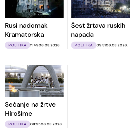
Rusi nadomak
Šest žrtava ruskih
Kramatorska
napada
POLITIKA
11:49
06.08.2026.
POLITIKA
09:31
06.08.2026.
Sećanje na žrtve
Hirošime
POLITIKA
08:55
06.08.2026.