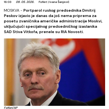
16:03
09. 05. 2026.
FoNet
|
Ivana Šanjević
MOSKVA -
Portparol ruskog predsednika Dmitrij
Peskov izjavio je danas da još nema priprema za
posetu zvaničnika američke administracije Moskvi,
uključujući specijalnog predsedničkog izaslanika
SAD Stiva Vitkofa, prenele su RIA Novosti.
FoNet/AP