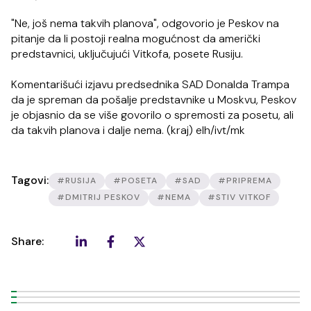
"Ne, još nema takvih planova", odgovorio je Peskov na
pitanje da li postoji realna mogućnost da američki
predstavnici, uključujući Vitkofa, posete Rusiju.
Komentarišući izjavu predsednika SAD Donalda Trampa
da je spreman da pošalje predstavnike u Moskvu, Peskov
je objasnio da se više govorilo o spremosti za posetu, ali
da takvih planova i dalje nema. (kraj) elh/ivt/mk
Tagovi:
#RUSIJA
#POSETA
#SAD
#PRIPREMA
#DMITRIJ PESKOV
#NEMA
#STIV VITKOF
Share: