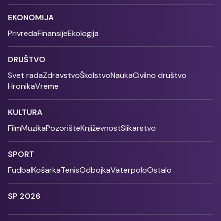
EKONOMIJA
Privreda
Finansije
Ekologija
DRUŠTVO
Svet rada
Zdravstvo
Školstvo
Nauka
Civilno društvo
Hronika
Vreme
KULTURA
Film
Muzika
Pozorište
Književnost
Slikarstvo
SPORT
Fudbal
Košarka
Tenis
Odbojka
Vaterpolo
Ostalo
SP 2026