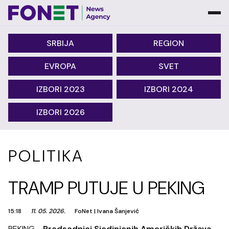
SRBIJA
REGION
EVROPA
SVET
IZBORI 2023
IZBORI 2024
IZBORI 2026
POLITIKA
TRAMP PUTUJE U PEKING
15:18
11. 05. 2026.
FoNet
|
Ivana Šanjević
PEKING -
Predsednici Sjedinjenih Američkih Država