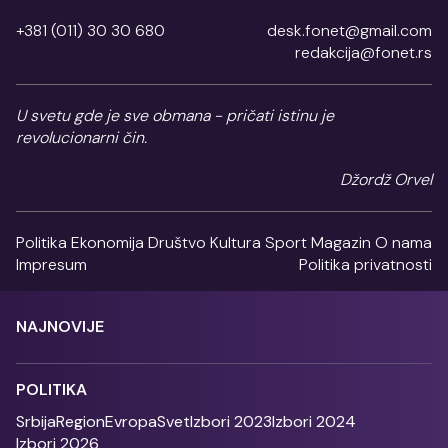
+381 (011) 30 30 680
desk.fonet@gmail.com
redakcija@fonet.rs
U svetu gde je sve obmana - pričati istinu je
revolucionarni čin.
Džordž Orvel
Politika
Ekonomija
Društvo
Kultura
Sport
Magazin
O nama
Impresum
Politika privatnosti
NAJNOVIJE
POLITIKA
Srbija
Region
Evropa
Svet
Izbori 2023
Izbori 2024
Izbori 2026