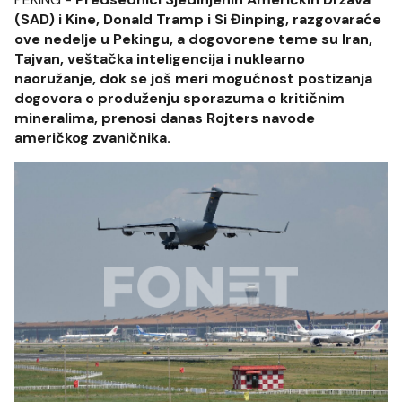
(SAD) i Kine, Donald Tramp i Si Đinping, razgovaraće
ove nedelje u Pekingu, a dogovorene teme su Iran,
Tajvan, veštačka inteligencija i nuklearno
naoružanje, dok se još meri mogućnost postizanja
dogovora o produženju sporazuma o kritičnim
mineralima, prenosi danas Rojters navode
američkog zvaničnika.