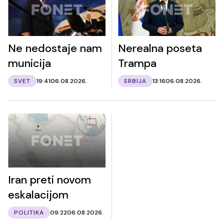
Ne nedostaje nam
Nerealna poseta
municija
Trampa
SVET
19:41
06.08.2026.
SRBIJA
13:16
06.08.2026.
Iran preti novom
eskalacijom
POLITIKA
09:22
06.08.2026.