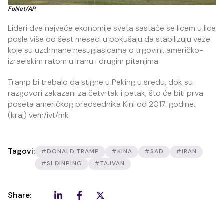
FoNet/AP
Lideri dve najveće ekonomije sveta sastaće se licem u lice
posle više od šest meseci u pokušaju da stabilizuju veze
koje su uzdrmane nesuglasicama o trgovini, američko-
izraelskim ratom u Iranu i drugim pitanjima.
Tramp bi trebalo da stigne u Peking u sredu, dok su
razgovori zakazani za četvrtak i petak, što će biti prva
poseta američkog predsednika Kini od 2017. godine.
(kraj) vem/ivt/mk
Tagovi:
#DONALD TRAMP
#KINA
#SAD
#IRAN
#SI ĐINPING
#TAJVAN
Share: