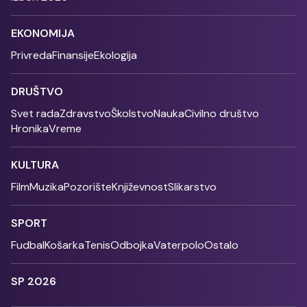
EKONOMIJA
Privreda
Finansije
Ekologija
DRUŠTVO
Svet rada
Zdravstvo
Školstvo
Nauka
Civilno društvo
Hronika
Vreme
KULTURA
Film
Muzika
Pozorište
Književnost
Slikarstvo
SPORT
Fudbal
Košarka
Tenis
Odbojka
Vaterpolo
Ostalo
SP 2026