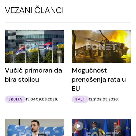
VEZANI ČLANCI
Vučić primoran da
Mogućnost
bira stolicu
prenošenja rata u
EU
SRBIJA
15:04
09.08.2026.
SVET
12:21
09.08.2026.