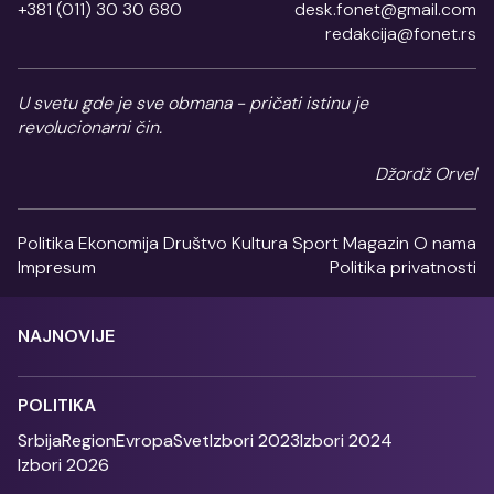
+381 (011) 30 30 680
desk.fonet@gmail.com
redakcija@fonet.rs
U svetu gde je sve obmana - pričati istinu je
revolucionarni čin.
Džordž Orvel
Politika
Ekonomija
Društvo
Kultura
Sport
Magazin
O nama
Impresum
Politika privatnosti
NAJNOVIJE
POLITIKA
Srbija
Region
Evropa
Svet
Izbori 2023
Izbori 2024
Izbori 2026