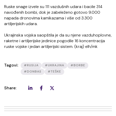
Ruske snage izvele su 111 vazdušnih udara i bacile 314
navođenih bombi, dok je zabeleženo gotovo 9.000
napada dronovima kamikazama i više od 3.300
artiljerijskih udara.
Ukrajinska vojska saopštila je da su njene vazduhoplovne,
raketne i artiljerijske jedinice pogodile 16 koncentracija
ruske vojske i jedan artiljerijski sistem. (kraj) elh/mk
Tagovi:
#RUSIJA
#UKRAJINA
#BORBE
#DONBAS
#TEŠKE
Share: