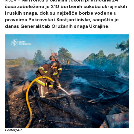
časa zabeleženo je 210 borbenih sukoba ukrajinskih
i ruskih snaga, dok su najžešće borbe vođene u
pravcima Pokrovska i Kostjantinivke, saopštio je
danas Generalštab Oružanih snaga Ukrajine.
FoNet/AP