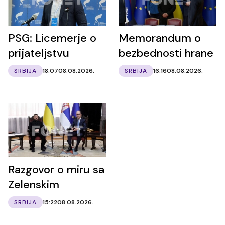
PSG: Licemerje o
Memorandum o
prijateljstvu
bezbednosti hrane
SRBIJA
18:07
08.08.2026.
SRBIJA
16:16
08.08.2026.
Razgovor o miru sa
Zelenskim
SRBIJA
15:22
08.08.2026.