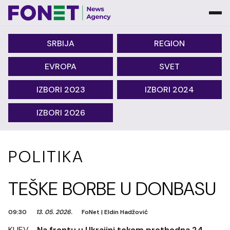
SRBIJA
REGION
EVROPA
SVET
IZBORI 2023
IZBORI 2024
IZBORI 2026
POLITIKA
TEŠKE BORBE U DONBASU
09:30
13. 05. 2026.
FoNet
|
Eldin Hadžović
KIJEV -
Na frontu u Ukrajini tokom prethodna 24