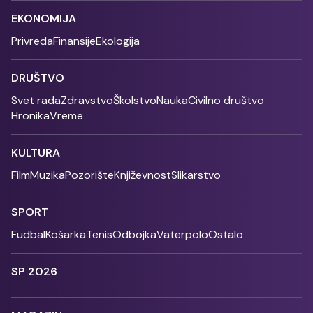
EKONOMIJA
Privreda
Finansije
Ekologija
DRUŠTVO
Svet rada
Zdravstvo
Školstvo
Nauka
Civilno društvo
Hronika
Vreme
KULTURA
Film
Muzika
Pozorište
Književnost
Slikarstvo
SPORT
Fudbal
Košarka
Tenis
Odbojka
Vaterpolo
Ostalo
SP 2026