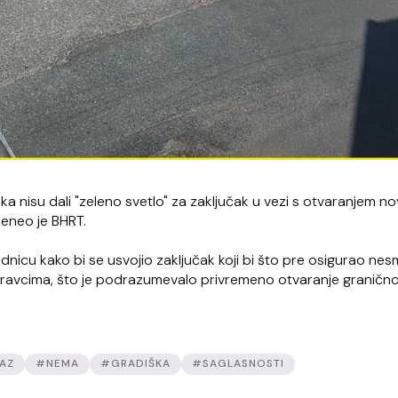
aka nisu dali "zeleno svetlo" za zaključak u vezi s otvaranjem n
reneo je BHRT.
sednicu kako bi se usvojio zaključak koji bi što pre osigurao ne
im pravcima, što je podrazumevalo privremeno otvaranje graničn
AZ
#NEMA
#GRADIŠKA
#SAGLASNOSTI