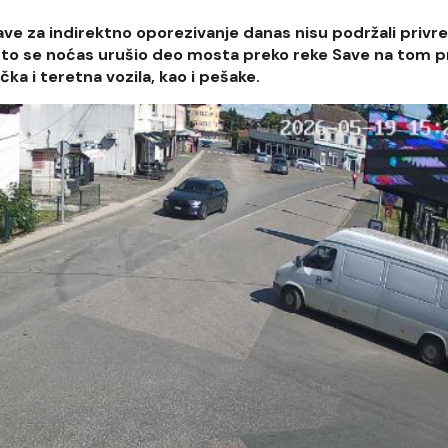
ave za indirektno oporezivanje danas nisu podržali priv
što se noćas urušio deo mosta preko reke Save na tom p
ka i teretna vozila, kao i pešake.