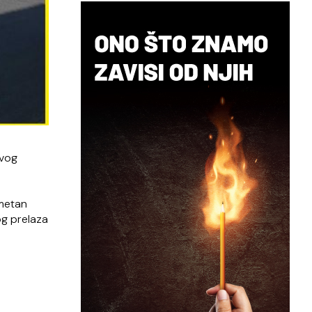
ovog
smetan
og prelaza