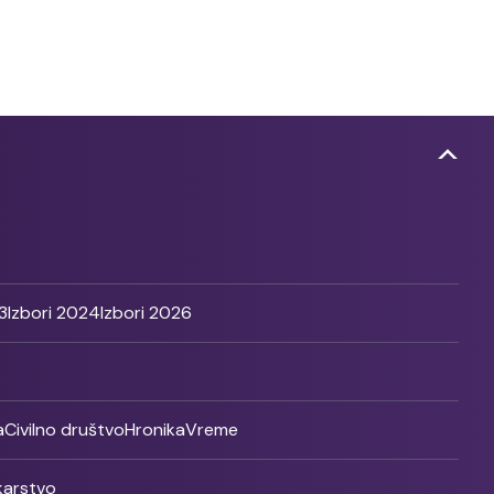
3
Izbori 2024
Izbori 2026
a
Civilno društvo
Hronika
Vreme
ikarstvo