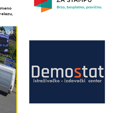
remeno
relazu,