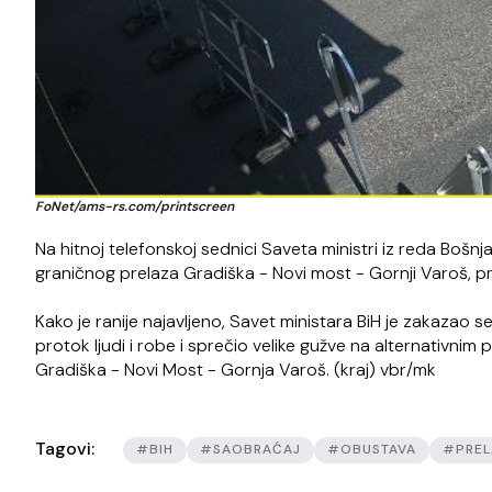
FoNet/ams-rs.com/printscreen
Na hitnoj telefonskoj sednici Saveta ministri iz reda Bošnj
graničnog prelaza Gradiška - Novi most - Gornji Varoš, p
Kako je ranije najavljeno, Savet ministara BiH je zakazao 
protok ljudi i robe i sprečio velike gužve na alternativn
Gradiška - Novi Most - Gornja Varoš. (kraj) vbr/mk
Tagovi:
#BIH
#SAOBRAĆAJ
#OBUSTAVA
#PREL