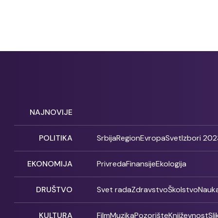
NAJNOVIJE
POLITIKA
Srbija
Region
Evropa
Svet
Izbori 202
EKONOMIJA
Privreda
Finansije
Ekologija
DRUŠTVO
Svet rada
Zdravstvo
Školstvo
Nauk
KULTURA
Film
Muzika
Pozorište
Književnost
Sl