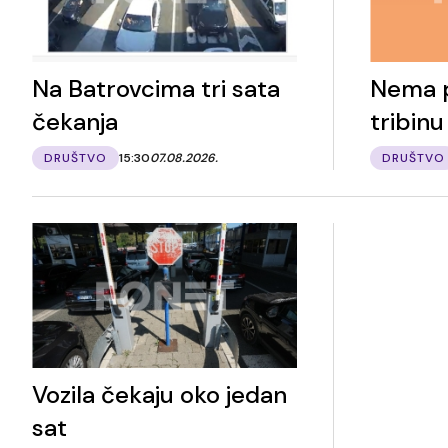
Na Batrovcima tri sata
Nema p
čekanja
tribinu
DRUŠTVO
15:30
07.08.2026.
DRUŠTVO
Vozila čekaju oko jedan
sat