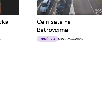
ačka
Čeiri sata na
Batrovcima
.
DRUŠTVO
08:28
07.08.2026.