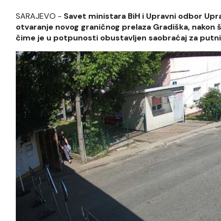
SARAJEVO -
Savet ministara BiH i Upravni odbor Upr
otvaranje novog graničnog prelaza Gradiška, nakon 
čime je u potpunosti obustavljen saobraćaj za putnič