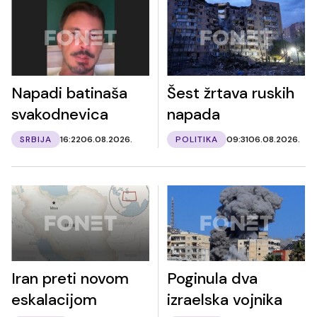
Napadi batinaša
Šest žrtava ruskih
svakodnevica
napada
SRBIJA
16:22
06.08.2026.
POLITIKA
09:31
06.08.2026.
Iran preti novom
Poginula dva
eskalacijom
izraelska vojnika