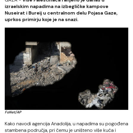
izraelskim napadima na izbegličke kampove
Nuseirat i Bureij u centralnom delu Pojasa Gaze,
uprkos primirju koje je na snazi.
FoNet/AP
Kako navodi agencija Anadolija, u napadima su pogođena
stambena područja, pri čemu je uništeno više kuća i