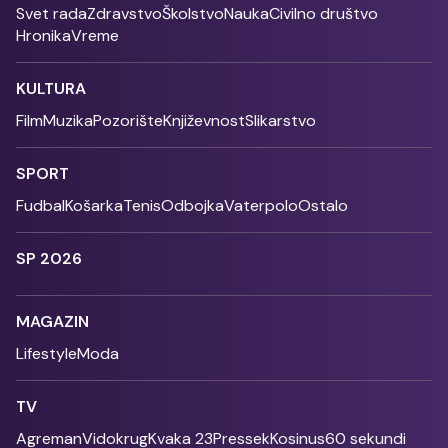
Svet rada
Zdravstvo
Školstvo
Nauka
Civilno društvo
Hronika
Vreme
KULTURA
Film
Muzika
Pozorište
Književnost
Slikarstvo
SPORT
Fudbal
Košarka
Tenis
Odbojka
Vaterpolo
Ostalo
SP 2026
MAGAZIN
Lifestyle
Moda
TV
Agreman
Vidokrug
Kvaka 23
Pressek
Kosinus
60 sekundi