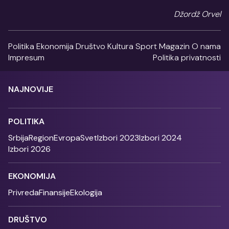
Džordž Orvel
Politika
Ekonomija
Društvo
Kultura
Sport
Magazin
O nama
Impresum
Politika privatnosti
NAJNOVIJE
POLITIKA
Srbija
Region
Evropa
Svet
Izbori 2023
Izbori 2024
Izbori 2026
EKONOMIJA
Privreda
Finansije
Ekologija
DRUŠTVO