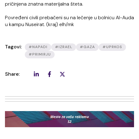
pričinjena znatna materijalna šteta.
Povređeni civili prebačeni su na lečenje u bolnicu Al-Auda
u kampu Nuseirat. (kraj) elh/mk
Tagovi:
#NAPADI
#IZRAEL
#GAZA
#UPRKOS
#PRIMIRJU
Share: