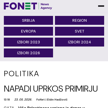
SRBIJA
REGION
EVROPA
SVET
IZBORI 2023
IZBORI 2024
IZBORI 2026
POLITIKA
NAPADI UPRKOS PRIMIRJU
13:18
23. 05. 2026.
FoNet
|
Eldin Hadžović
GAZA -
Više Palestinaca ranjeno je danas u