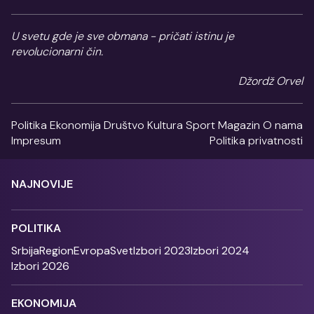
U svetu gde je sve obmana - pričati istinu je
revolucionarni čin.
Džordž Orvel
Politika
Ekonomija
Društvo
Kultura
Sport
Magazin
O nama
Impresum
Politika privatnosti
NAJNOVIJE
POLITIKA
Srbija
Region
Evropa
Svet
Izbori 2023
Izbori 2024
Izbori 2026
EKONOMIJA