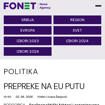
SRBIJA
REGION
EVROPA
SVET
IZBORI 2023
IZBORI 2024
IZBORI 2026
POLITIKA
PREPREKE NA EU PUTU
15:50
02. 06. 2026.
FoNet
|
Ivana Šanjević
PODGORICA -
Spoljnopolitički faktori i organizovane