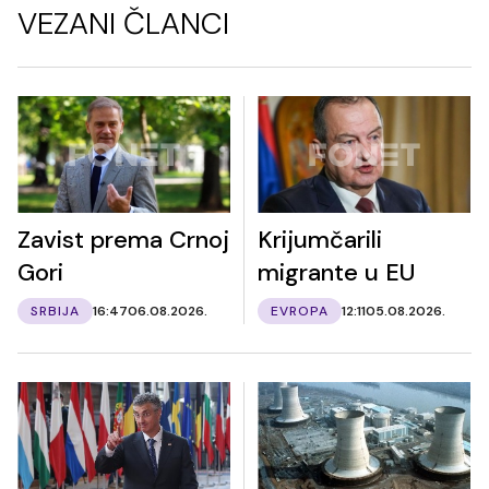
VEZANI ČLANCI
Zavist prema Crnoj
Krijumčarili
Gori
migrante u EU
SRBIJA
16:47
06.08.2026.
EVROPA
12:11
05.08.2026.