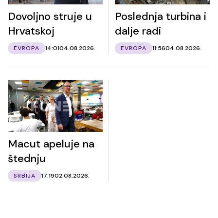
Dovoljno struje u
Poslednja turbina i
Hrvatskoj
dalje radi
EVROPA
14:01
04.08.2026.
EVROPA
11:56
04.08.2026.
Macut apeluje na
štednju
SRBIJA
17:19
02.08.2026.