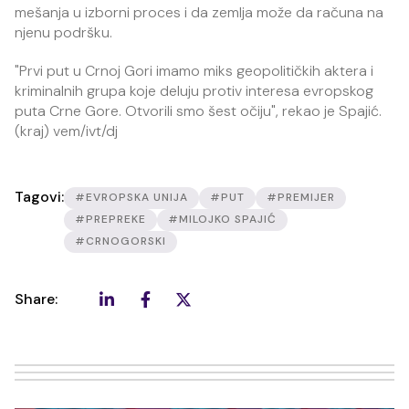
mešanja u izborni proces i da zemlja može da računa na
njenu podršku.
"Prvi put u Crnoj Gori imamo miks geopolitičkih aktera i
kriminalnih grupa koje deluju protiv interesa evropskog
puta Crne Gore. Otvorili smo šest očiju", rekao je Spajić.
(kraj) vem/ivt/dj
Tagovi:
#EVROPSKA UNIJA
#PUT
#PREMIJER
#PREPREKE
#MILOJKO SPAJIĆ
#CRNOGORSKI
Share: