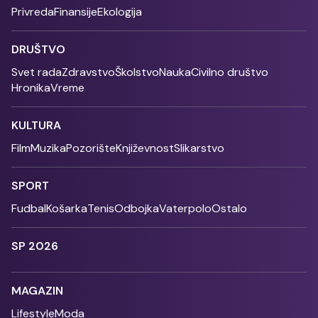
Privreda
Finansije
Ekologija
DRUŠTVO
Svet rada
Zdravstvo
Školstvo
Nauka
Civilno društvo
Hronika
Vreme
KULTURA
Film
Muzika
Pozorište
Književnost
Slikarstvo
SPORT
Fudbal
Košarka
Tenis
Odbojka
Vaterpolo
Ostalo
SP 2026
MAGAZIN
Lifestyle
Moda