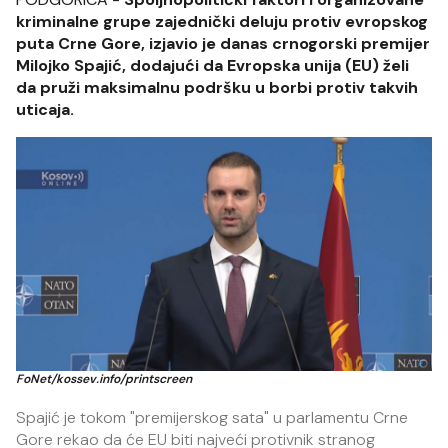
kriminalne grupe zajednički deluju protiv evropskog
puta Crne Gore, izjavio je danas crnogorski premijer
Milojko Spajić, dodajući da Evropska unija (EU) želi
da pruži maksimalnu podršku u borbi protiv takvih
uticaja.
FoNet/kossev.info/printscreen
Spajić je tokom "premijerskog sata" u parlamentu Crne
Gore rekao da će EU biti najveći protivnik stranog