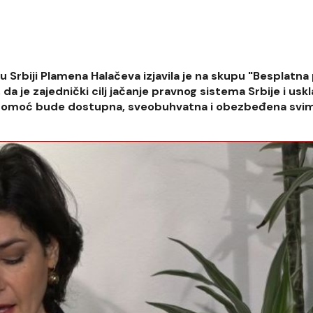
u Srbiji Plamena Halačeva izjavila je na skupu "Besplatna
a je zajednički cilj jačanje pravnog sistema Srbije i usk
 pomoć bude dostupna, sveobuhvatna i obezbeđena svim