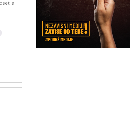
osetila