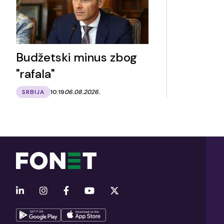
Budžetski minus zbog
"rafala"
SRBIJA
10:19
06.08.2026.