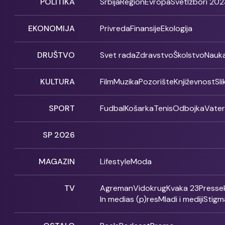
POLITIKA
Srbija
Region
Evropa
Svet
Izbori 202
EKONOMIJA
Privreda
Finansije
Ekologija
DRUŠTVO
Svet rada
Zdravstvo
Školstvo
Nauk
KULTURA
Film
Muzika
Pozorište
Književnost
Sl
SPORT
Fudbal
Košarka
Tenis
Odbojka
Vate
SP 2026
MAGAZIN
Lifestyle
Moda
TV
Agreman
Vidokrug
Kvaka 23
Presse
In medias (p)res
Mladi i mediji
Stigm