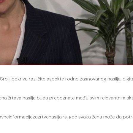
Srbiji pokriva različite aspekte rodno zasnovanog nasilja, digi
u žena žrtava nasilja budu prepoznate među svim relevantnim akt
vneinformacijezazrtvenasilja.rs, gde svaka žena može da potr