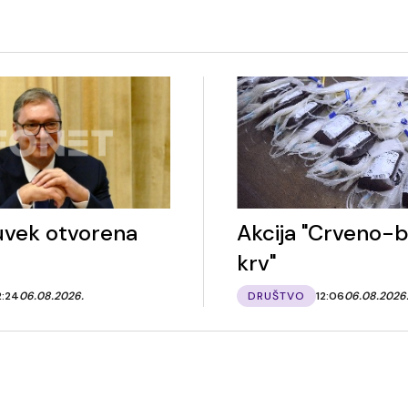
 uvek otvorena
Akcija "Crveno-b
krv"
2:24
06.08.2026.
DRUŠTVO
12:06
06.08.2026