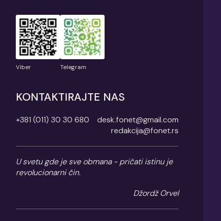
Viber
Telegram
KONTAKTIRAJTE NAS
+381 (011) 30 30 680
desk.fonet@gmail.com
redakcija@fonet.rs
U svetu gde je sve obmana - pričati istinu je
revolucionarni čin.
Džordž Orvel