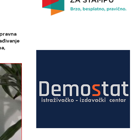
 pravna
lađivanje
a,