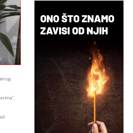
talnog
erima",
aži