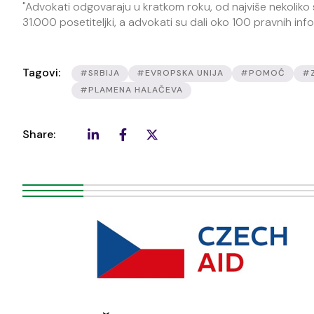
"Advokati odgovaraju u kratkom roku, od najviše nekoliko sa
31.000 posetiteljki, a advokati su dali oko 100 pravnih info
Tagovi:
#SRBIJA
#EVROPSKA UNIJA
#POMOĆ
#
#PLAMENA HALAČEVA
Share: