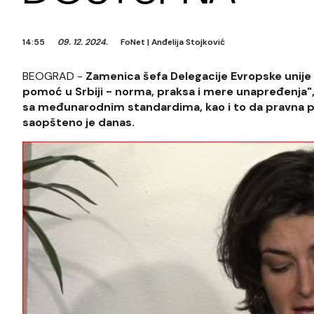
14:55
09. 12. 2024.
FoNet
|
Anđelija Stojković
BEOGRAD -
Zamenica šefa Delegacije Evropske unije 
pomoć u Srbiji - norma, praksa i mere unapređenja", d
sa međunarodnim standardima, kao i to da pravna
saopšteno je danas.