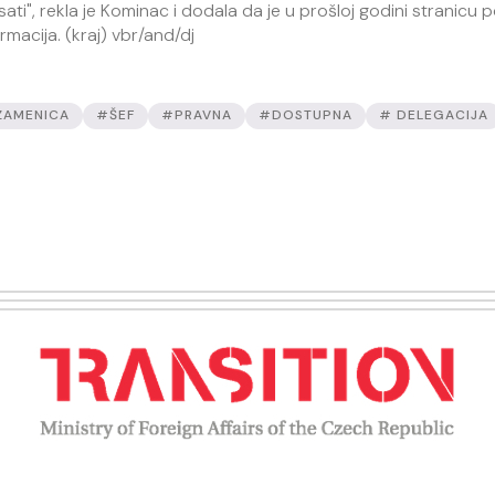
ti", rekla je Kominac i dodala da je u prošloj godini stranicu p
rmacija. (kraj) vbr/and/dj
ZAMENICA
#ŠEF
#PRAVNA
#DOSTUPNA
# DELEGACIJA