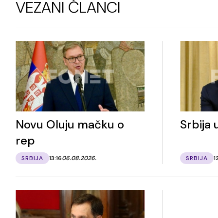
VEZANI ČLANCI
Novu Oluju mačku o
Srbija
rep
SRBIJA
13:16
06.08.2026.
SRBIJA
1