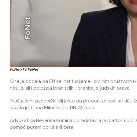
FoNet/TV FoNet
Ona je dodala da EU sa institucijama i civilnim društvom u 
nasilja, ali i položaja braniteljki i branitelja ljudskih prava.
"Naš glavni zajednički cilj jeste da preporuke koje se tič
istakla je Tijana Milošević iz UN Women.
Advokatica Nevenka Kominac predstavila je platformu pra
pomoć putem poruke ili četa.