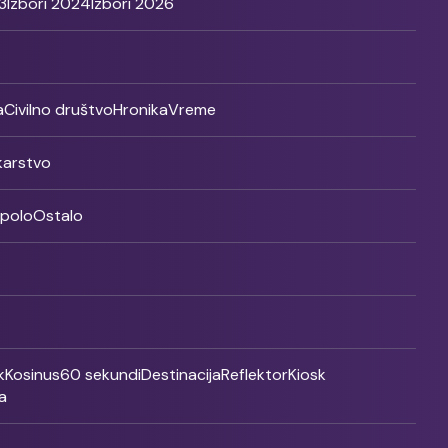
3
Izbori 2024
Izbori 2026
a
Civilno društvo
Hronika
Vreme
ikarstvo
rpolo
Ostalo
k
Kosinus
60 sekundi
Destinacija
Reflektor
Kiosk
a