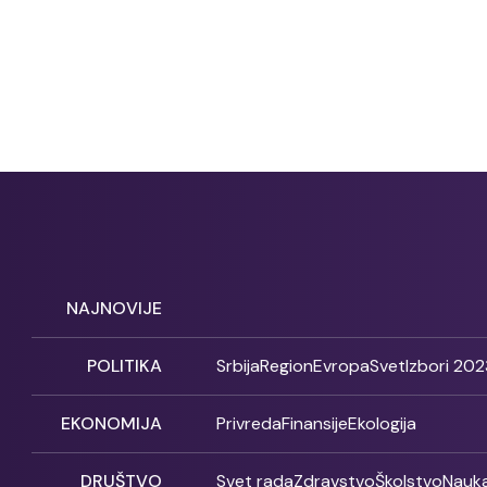
NAJNOVIJE
POLITIKA
Srbija
Region
Evropa
Svet
Izbori 202
EKONOMIJA
Privreda
Finansije
Ekologija
DRUŠTVO
Svet rada
Zdravstvo
Školstvo
Nauk