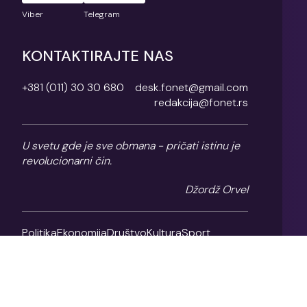
Viber
Telegram
KONTAKTIRAJTE NAS
+381 (011) 30 30 680
desk.fonet@gmail.com
redakcija@fonet.rs
U svetu gde je sve obmana - pričati istinu je
revolucionarni čin.
Džordž Orvel
Politika
Ekonomija
Društvo
Kultura
Sport
Magazin
O nama
Impresum
Politika privatnosti