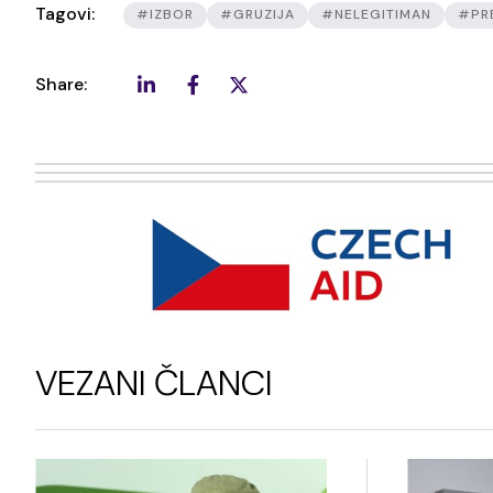
Tagovi:
#IZBOR
#GRUZIJA
#NELEGITIMAN
#PR
Share:
VEZANI ČLANCI