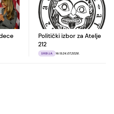
 dece
Politički izbor za Atelje
212
SRBIJA
16:13
24.07.2026.