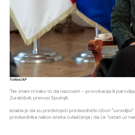
FoNet/AP
"Ne znam ni kako to da nazovem – provokacija ili parodija. V
Zurabišvili, prenosi Sputnjik.
Istakla je da su predstojeći predsednički izbori "uvredlji
predsednika nakon isteka ovlašćenja i da će "ostati uz nar