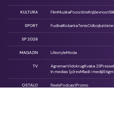
KULTURA
Film
Muzika
Pozorište
Književnost
Sl
SPORT
Fudbal
Košarka
Tenis
Odbojka
Vate
SP 2026
MAGAZIN
Lifestyle
Moda
TV
Agreman
Vidokrug
Kvaka 23
Presse
In medias (p)res
Mladi i mediji
Stigm
OSTALO
Reels
Podcast
Promo
Fonet - 2004 - 2026 - All rights reserved