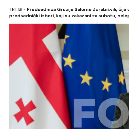
TBILISI -
Predsednica Gruzije Salome Zurabišvili, čija o
predsednički izbori, koji su zakazani za subotu, nele