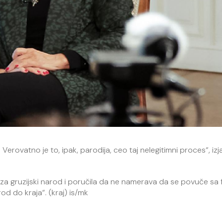
erovatno je to, ipak, parodija, ceo taj nelegitimni proces“, izja
vi“ za gruzijski narod i poručila da ne namerava da se povuče sa 
od do kraja“. (kraj) is/mk