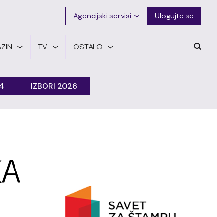
Agencijski servisi
Ulogujte se
ZIN
TV
OSTALO
24
IZBORI 2026
KA