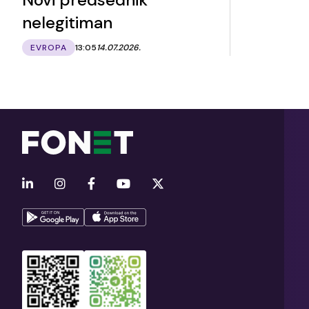
nelegitiman
EVROPA
13:05
14.07.2026.