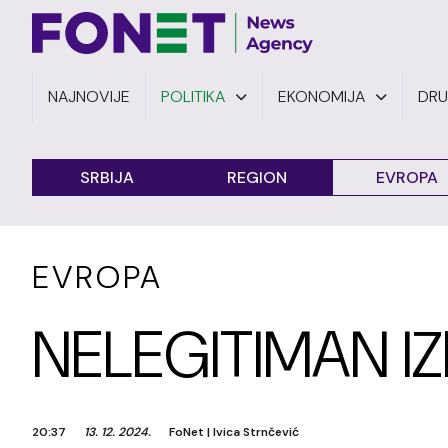
NAJNOVIJE
POLITIKA
EKONOMIJA
DR
SRBIJA
REGION
EVROPA
EVROPA
NELEGITIMAN I
20:37
13. 12. 2024.
FoNet
|
Ivica Strnčević