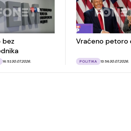
 bez
Vraćeno petoro
dnika
16:52
30.07.2026.
POLITIKA
13:56
30.07.2026.