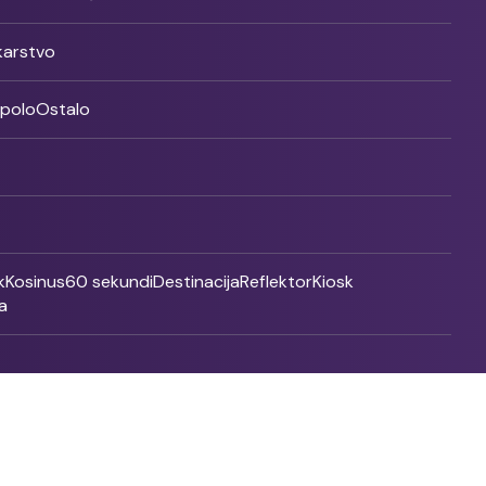
ikarstvo
rpolo
Ostalo
k
Kosinus
60 sekundi
Destinacija
Reflektor
Kiosk
a