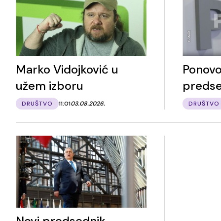
Marko Vidojković u
Ponovo
užem izboru
predse
DRUŠTVO
11:01
03.08.2026.
DRUŠTVO
Novi predsednik