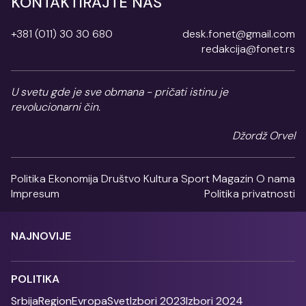
KONTAKTIRAJTE NAS
+381 (011) 30 30 680
desk.fonet@gmail.com
redakcija@fonet.rs
U svetu gde je sve obmana - pričati istinu je
revolucionarni čin.
Džordž Orvel
Politika
Ekonomija
Društvo
Kultura
Sport
Magazin
O nama
Impresum
Politika privatnosti
NAJNOVIJE
POLITIKA
Srbija
Region
Evropa
Svet
Izbori 2023
Izbori 2024