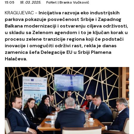
15:05
18. 03. 2025.
FoNet
|
Branko Vučković
KRAGUJEVAC -
Inicijativa razvoja eko industrijskih
parkova pokazuje posvećenost Srbije i Zapadnog
Balkana modernizaciji i ostvarenju ciljeva održivosti,
u skladu sa Zelenom agendom i to je ključan korak u
procesu zelene tranzicije regiona koji će podstaći
inovacije i omogućiti održivi rast, rekla je danas
zamenica šefa Delegacije EU u Srbiji Plamena
Halačeva.