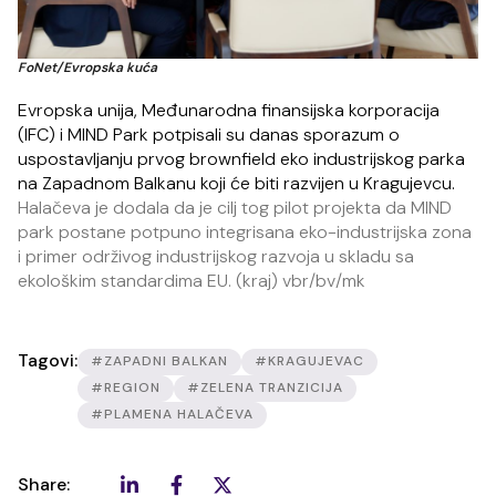
FoNet/Evropska kuća
Evropska unija, Međunarodna finansijska korporacija
(IFC) i MIND Park potpisali su danas sporazum o
uspostavljanju prvog brownfield eko industrijskog parka
na Zapadnom Balkanu koji će biti razvijen u Kragujevcu.
Halačeva je dodala da je cilj tog pilot projekta da MIND
park postane potpuno integrisana eko-industrijska zona
i primer održivog industrijskog razvoja u skladu sa
ekološkim standardima EU. (kraj) vbr/bv/mk
Tagovi:
#ZAPADNI BALKAN
#KRAGUJEVAC
#REGION
#ZELENA TRANZICIJA
#PLAMENA HALAČEVA
Share: