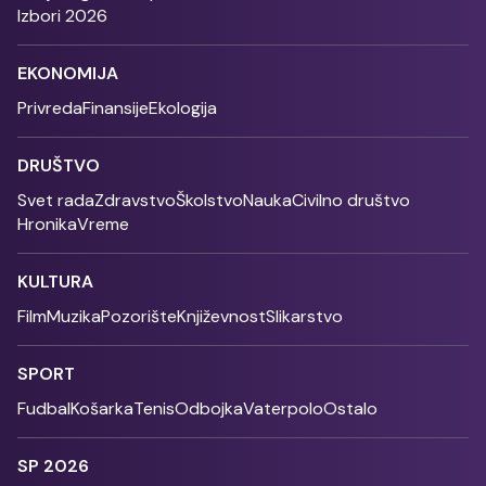
Izbori 2026
EKONOMIJA
Privreda
Finansije
Ekologija
DRUŠTVO
Svet rada
Zdravstvo
Školstvo
Nauka
Civilno društvo
Hronika
Vreme
KULTURA
Film
Muzika
Pozorište
Književnost
Slikarstvo
SPORT
Fudbal
Košarka
Tenis
Odbojka
Vaterpolo
Ostalo
SP 2026