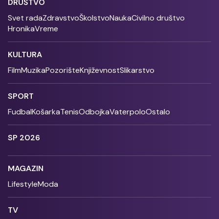
DRUŠTVO
Svet rada
Zdravstvo
Školstvo
Nauka
Civilno društvo
Hronika
Vreme
KULTURA
Film
Muzika
Pozorište
Književnost
Slikarstvo
SPORT
Fudbal
Košarka
Tenis
Odbojka
Vaterpolo
Ostalo
SP 2026
MAGAZIN
Lifestyle
Moda
TV