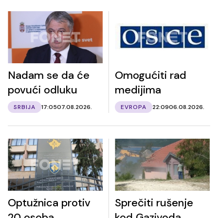
Nadam se da će
Omogućiti rad
povući odluku
medijima
SRBIJA
17:05
07.08.2026.
EVROPA
22:09
06.08.2026.
Optužnica protiv
Sprečiti rušenje
20 osoba
kod Gazivoda