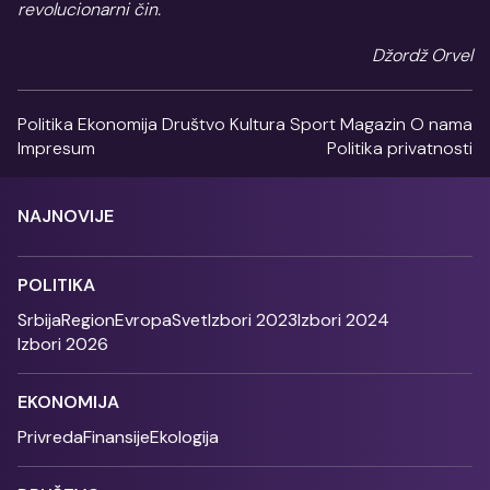
revolucionarni čin.
Džordž Orvel
Politika
Ekonomija
Društvo
Kultura
Sport
Magazin
O nama
Impresum
Politika privatnosti
NAJNOVIJE
POLITIKA
Srbija
Region
Evropa
Svet
Izbori 2023
Izbori 2024
Izbori 2026
EKONOMIJA
Privreda
Finansije
Ekologija