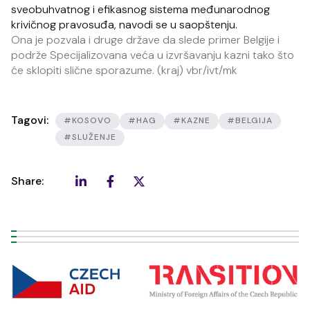
sveobuhvatnog i efikasnog sistema međunarodnog
krivičnog pravosuđa, navodi se u saopštenju.
Ona je pozvala i druge države da slede primer Belgije i
podrže Specijalizovana veća u izvršavanju kazni tako što
će sklopiti slične sporazume. (kraj) vbr/ivt/mk
Tagovi:
#KOSOVO
#HAG
#KAZNE
#BELGIJA
#SLUŽENJE
Share: