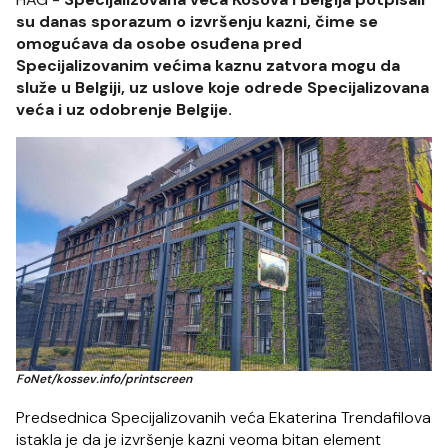
su danas sporazum o izvršenju kazni, čime se
omogućava da osobe osuđena pred
Specijalizovanim većima kaznu zatvora mogu da
služe u Belgiji, uz uslove koje odrede Specijalizovana
veća i uz odobrenje Belgije.
FoNet/kossev.info/printscreen
Predsednica Specijalizovanih veća Ekaterina Trendafilova
istakla je da je izvršenje kazni veoma bitan element