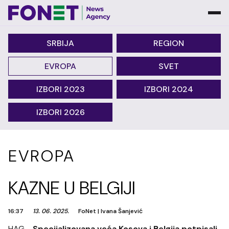
SRBIJA
REGION
EVROPA
SVET
IZBORI 2023
IZBORI 2024
IZBORI 2026
EVROPA
KAZNE U BELGIJI
16:37
13. 06. 2025.
FoNet
|
Ivana Šanjević
HAG -
Specijalizovana veća Kosova i Belgija potpisali