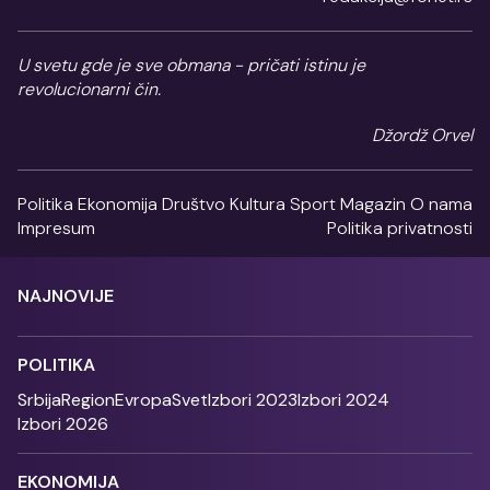
U svetu gde je sve obmana - pričati istinu je
revolucionarni čin.
Džordž Orvel
Politika
Ekonomija
Društvo
Kultura
Sport
Magazin
O nama
Impresum
Politika privatnosti
NAJNOVIJE
POLITIKA
Srbija
Region
Evropa
Svet
Izbori 2023
Izbori 2024
Izbori 2026
EKONOMIJA