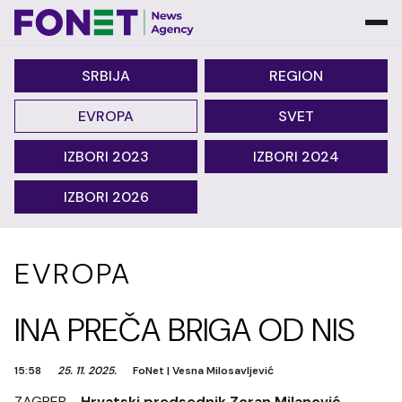
SRBIJA
REGION
EVROPA
SVET
IZBORI 2023
IZBORI 2024
IZBORI 2026
EVROPA
INA PREČA BRIGA OD NIS
15:58
25. 11. 2025.
FoNet
|
Vesna Milosavljević
ZAGREB -
Hrvatski predsednik Zoran Milanović