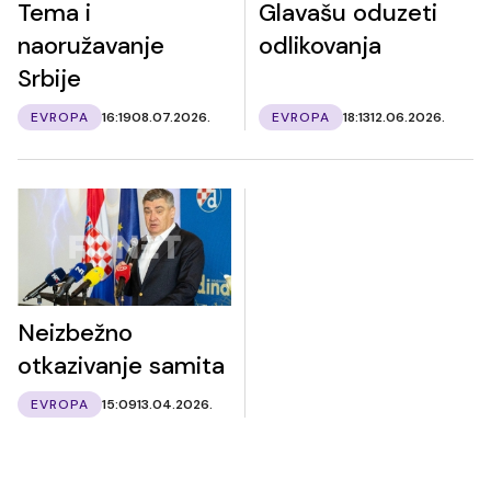
Tema i
Glavašu oduzeti
naoružavanje
odlikovanja
Srbije
EVROPA
16:19
08.07.2026.
EVROPA
18:13
12.06.2026.
Neizbežno
otkazivanje samita
EVROPA
15:09
13.04.2026.