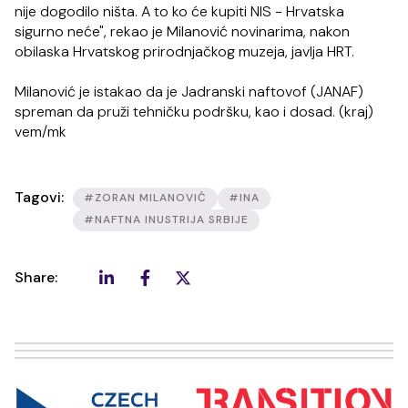
nije dogodilo ništa. A to ko će kupiti NIS - Hrvatska
sigurno neće", rekao je Milanović novinarima, nakon
obilaska Hrvatskog prirodnjačkog muzeja, javlja HRT.
Milanović je istakao da je Jadranski naftovof (JANAF)
spreman da pruži tehničku podršku, kao i dosad. (kraj)
vem/mk
Tagovi:
#ZORAN MILANOVIĆ
#INA
#NAFTNA INUSTRIJA SRBIJE
Share: