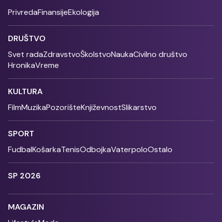
Privreda
Finansije
Ekologija
DRUŠTVO
Svet rada
Zdravstvo
Školstvo
Nauka
Civilno društvo
Hronika
Vreme
KULTURA
Film
Muzika
Pozorište
Književnost
Slikarstvo
SPORT
Fudbal
Košarka
Tenis
Odbojka
Vaterpolo
Ostalo
SP 2026
MAGAZIN