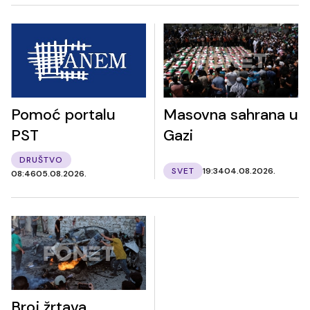
Pomoć portalu
Masovna sahrana u
PST
Gazi
DRUŠTVO
SVET
19:34
04.08.2026.
08:46
05.08.2026.
Broj žrtava