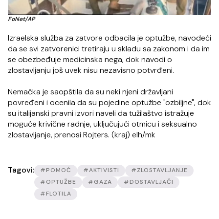
FoNet/AP
Izraelska služba za zatvore odbacila je optužbe, navodeći
da se svi zatvorenici tretiraju u skladu sa zakonom i da im
se obezbeđuje medicinska nega, dok navodi o
zlostavljanju još uvek nisu nezavisno potvrđeni.
Nemačka je saopštila da su neki njeni državljani
povređeni i ocenila da su pojedine optužbe "ozbiljne", dok
su italijanski pravni izvori naveli da tužilaštvo istražuje
moguće krivične radnje, uključujući otmicu i seksualno
zlostavljanje, prenosi Rojters. (kraj) elh/mk
Tagovi:
#POMOĆ
#AKTIVISTI
#ZLOSTAVLJANJE
#OPTUŽBE
#GAZA
#DOSTAVLJAČI
#FLOTILA