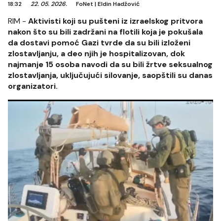
18:32
22. 05. 2026.
FoNet
|
Eldin Hadžović
RIM -
Aktivisti koji su pušteni iz izraelskog pritvora
nakon što su bili zadržani na flotili koja je pokušala
da dostavi pomoć Gazi tvrde da su bili izloženi
zlostavljanju, a deo njih je hospitalizovan, dok
najmanje 15 osoba navodi da su bili žrtve seksualnog
zlostavljanja, uključujući silovanje, saopštili su danas
organizatori.