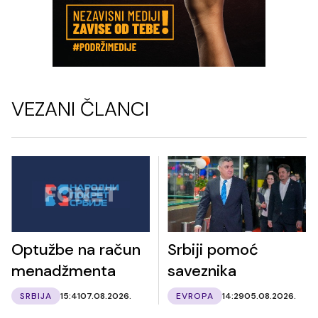
VEZANI ČLANCI
Optužbe na račun
Srbiji pomoć
menadžmenta
saveznika
SRBIJA
15:41
07.08.2026.
EVROPA
14:29
05.08.2026.