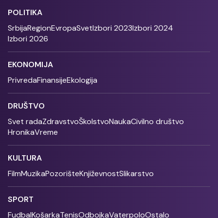
POLITIKA
Srbija
Region
Evropa
Svet
Izbori 2023
Izbori 2024
Izbori 2026
EKONOMIJA
Privreda
Finansije
Ekologija
DRUŠTVO
Svet rada
Zdravstvo
Školstvo
Nauka
Civilno društvo
Hronika
Vreme
KULTURA
Film
Muzika
Pozorište
Književnost
Slikarstvo
SPORT
Fudbal
Košarka
Tenis
Odbojka
Vaterpolo
Ostalo