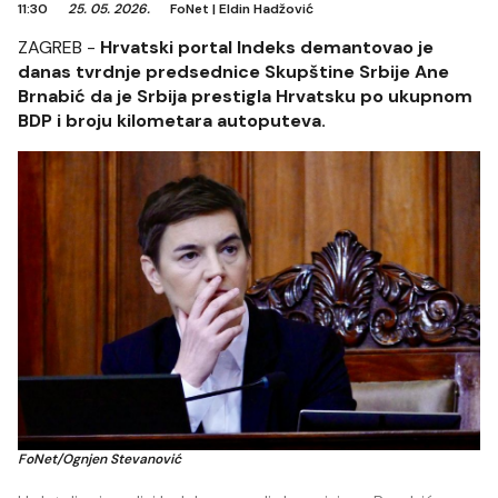
11:30
25. 05. 2026.
FoNet
|
Eldin Hadžović
ZAGREB -
Hrvatski portal Indeks demantovao je
danas tvrdnje predsednice Skupštine Srbije Ane
Brnabić da je Srbija prestigla Hrvatsku po ukupnom
BDP i broju kilometara autoputeva.
FoNet/Ognjen Stevanović