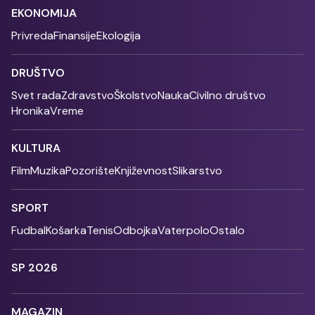
EKONOMIJA
Privreda
Finansije
Ekologija
DRUŠTVO
Svet rada
Zdravstvo
Školstvo
Nauka
Civilno društvo
Hronika
Vreme
KULTURA
Film
Muzika
Pozorište
Književnost
Slikarstvo
SPORT
Fudbal
Košarka
Tenis
Odbojka
Vaterpolo
Ostalo
SP 2026
MAGAZIN