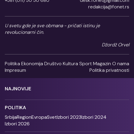
+381 (011) 30 30 680
desk.fonet@gmail.com
redakcija@fonet.rs
U svetu gde je sve obmana - pričati istinu je
revolucionarni čin.
Džordž Orvel
Politika
Ekonomija
Društvo
Kultura
Sport
Magazin
O nama
Impresum
Politika privatnosti
NAJNOVIJE
POLITIKA
Srbija
Region
Evropa
Svet
Izbori 2023
Izbori 2024
Izbori 2026