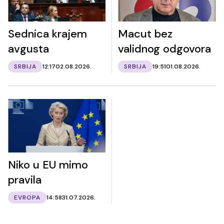
Sednica krajem
Macut bez
avgusta
validnog odgovora
SRBIJA
12:17
02.08.2026.
SRBIJA
19:51
01.08.2026.
Niko u EU mimo
pravila
EVROPA
14:58
31.07.2026.