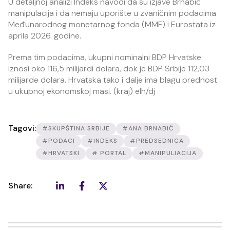
U detaljnoj analizi Indeks navodi da su izjave Brnabić
manipulacija i da nemaju uporište u zvaničnim podacima
Međunarodnog monetarnog fonda (MMF) i Eurostata iz
aprila 2026. godine.
Prema tim podacima, ukupni nominalni BDP Hrvatske
iznosi oko 116,5 milijardi dolara, dok je BDP Srbije 112,03
milijarde dolara. Hrvatska tako i dalje ima blagu prednost
u ukupnoj ekonomskoj masi. (kraj) elh/dj
Tagovi:
#SKUPŠTINA SRBIJE
#ANA BRNABIĆ
#PODACI
#INDEKS
#PREDSEDNICA
#HRVATSKI
# PORTAL
#MANIPULIACIJA
Share: