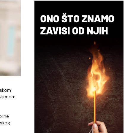
ruskom
avljenom
zorne
uskog