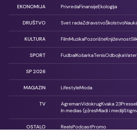
EKONOMIJA
Privreda
Finansije
Ekologija
DRUŠTVO
Svet rada
Zdravstvo
Školstvo
Nauk
KULTURA
Film
Muzika
Pozorište
Književnost
Sl
SPORT
Fudbal
Košarka
Tenis
Odbojka
Vate
SP 2026
MAGAZIN
Lifestyle
Moda
TV
Agreman
Vidokrug
Kvaka 23
Presse
In medias (p)res
Mladi i mediji
Stigm
OSTALO
Reels
Podcast
Promo