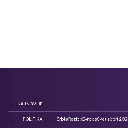
NAJNOVIJE
POLITIKA
Srbija
Region
Evropa
Svet
Izbori 202