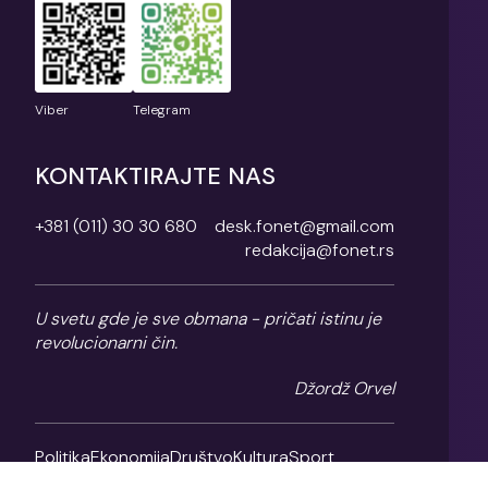
Viber
Telegram
KONTAKTIRAJTE NAS
+381 (011) 30 30 680
desk.fonet@gmail.com
redakcija@fonet.rs
U svetu gde je sve obmana - pričati istinu je
revolucionarni čin.
Džordž Orvel
Politika
Ekonomija
Društvo
Kultura
Sport
Magazin
O nama
Impresum
Politika privatnosti