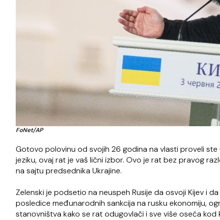
FoNet/AP
Gotovo polovinu od svojih 26 godina na vlasti proveli ste u
jeziku, ovaj rat je vaš lični izbor. Ovo je rat bez pravog ra
na sajtu predsednika Ukrajine.
Zelenski je podsetio na neuspeh Rusije da osvoji Kijev i d
posledice međunarodnih sankcija na rusku ekonomiju, ogr
stanovništva kako se rat odugovlači i sve više oseća kod k