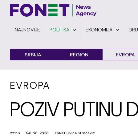
NAJNOVIJE
POLITIKA
EKONOMIJA
DR
SRBIJA
REGION
EVROPA
EVROPA
POZIV PUTINU D
22:56
04. 06. 2026.
FoNet
|
Ivica Strnčević