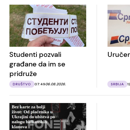
Studenti pozvali
Uručen
građane da im se
pridruže
DRUŠTVO
07:49
06.08.2026.
SRBIJA
1