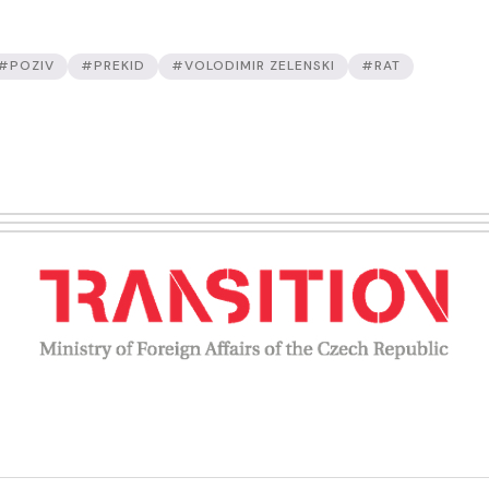
#POZIV
#PREKID
#VOLODIMIR ZELENSKI
#RAT