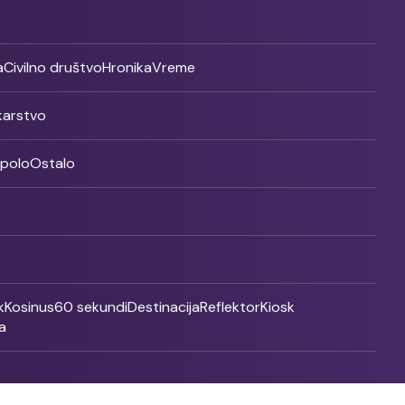
a
Civilno društvo
Hronika
Vreme
ikarstvo
rpolo
Ostalo
k
Kosinus
60 sekundi
Destinacija
Reflektor
Kiosk
a