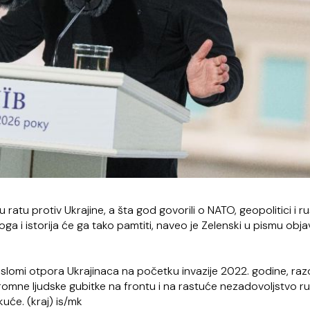
 ratu protiv Ukrajine, a šta god govorili o NATO, geopolitici i 
zloga i istorija će ga tako pamtiti, naveo je Zelenski u pismu obj
a slomi otpora Ukrajinaca na početku invazije 2022. godine, ra
omne ljudske gubitke na frontu i na rastuće nezadovoljstvo r
uće. (kraj) is/mk