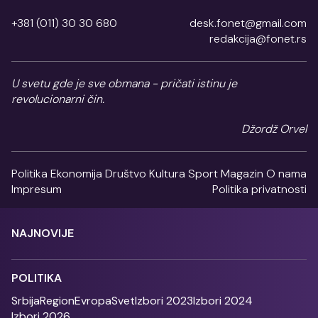
+381 (011) 30 30 680
desk.fonet@gmail.com
redakcija@fonet.rs
U svetu gde je sve obmana - pričati istinu je
revolucionarni čin.
Džordž Orvel
Politika
Ekonomija
Društvo
Kultura
Sport
Magazin
O nama
Impresum
Politika privatnosti
NAJNOVIJE
POLITIKA
Srbija
Region
Evropa
Svet
Izbori 2023
Izbori 2024
Izbori 2026