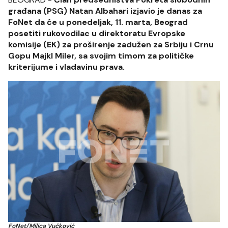
građana (PSG) Natan Albahari izjavio je danas za
FoNet da će u ponedeljak, 11. marta, Beograd
posetiti rukovodilac u direktoratu Evropske
komisije (EK) za proširenje zadužen za Srbiju i Crnu
Gopu Majkl Miler, sa svojim timom za političke
kriterijume i vladavinu prava.
FoNet/Milica Vučković