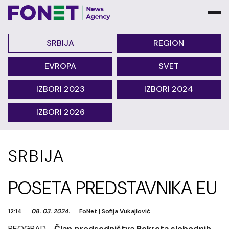
SRBIJA
REGION
EVROPA
SVET
IZBORI 2023
IZBORI 2024
IZBORI 2026
SRBIJA
POSETA PREDSTAVNIKA EU
12:14
08. 03. 2024.
FoNet
|
Sofija Vukajlović
BEOGRAD -
Član predsedništva Pokreta slobodnih