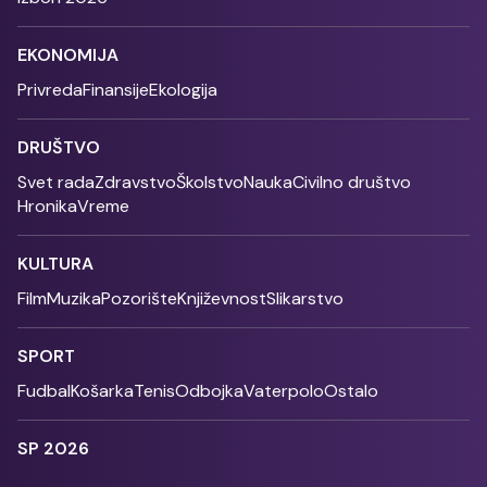
EKONOMIJA
Privreda
Finansije
Ekologija
DRUŠTVO
Svet rada
Zdravstvo
Školstvo
Nauka
Civilno društvo
Hronika
Vreme
KULTURA
Film
Muzika
Pozorište
Književnost
Slikarstvo
SPORT
Fudbal
Košarka
Tenis
Odbojka
Vaterpolo
Ostalo
SP 2026