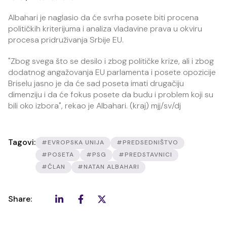
Albahari je naglasio da će svrha posete biti procena
političkih kriterijuma i analiza vladavine prava u okviru
procesa pridruživanja Srbije EU.
"Zbog svega što se desilo i zbog političke krize, ali i zbog
dodatnog angažovanja EU parlamenta i posete opozicije
Briselu jasno je da će sad poseta imati drugačiju
dimenziju i da će fokus posete da budu i problem koji su
bili oko izbora", rekao je Albahari. (kraj) mjj/sv/dj
Tagovi:
#EVROPSKA UNIJA
#PREDSEDNIŠTVO
#POSETA
#PSG
#PREDSTAVNICI
#ĆLAN
#NATAN ALBAHARI
Share: