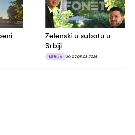
peni
Zelenski u subotu u
Srbiji
SRBIJA
20:07
06.08.2026.