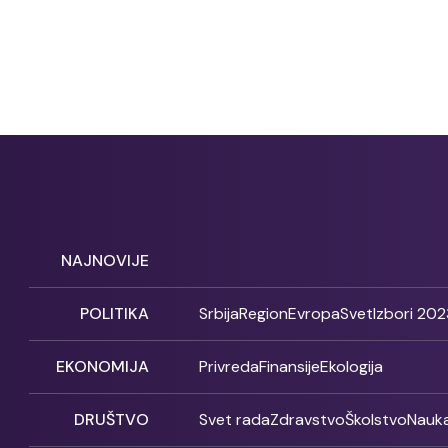
NAJNOVIJE
POLITIKA
Srbija
Region
Evropa
Svet
Izbori 202
EKONOMIJA
Privreda
Finansije
Ekologija
DRUŠTVO
Svet rada
Zdravstvo
Školstvo
Nauk