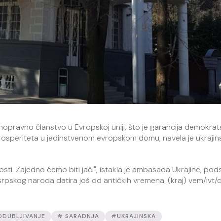
unopravno članstvo u Evropskoj uniji, što je garancija demokra
 prosperiteta u jedinstvenom evropskom domu, navela je ukrajin
sti. Zajedno ćemo biti jači", istakla je ambasada Ukrajine, pod
i srpskog naroda datira još od antičkih vremena. (kraj) vem/ivt/d
DUBLJIVANJE
# SARADNJA
#UKRAJINSKA