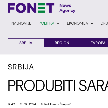
NAJNOVIJE
POLITIKA
EKONOMIJA
DR
SRBIJA
REGION
EVROPA
SRBIJA
PRODUBITI SAR
12:42
15. 04. 2024.
FoNet
|
Ivana Šanjević