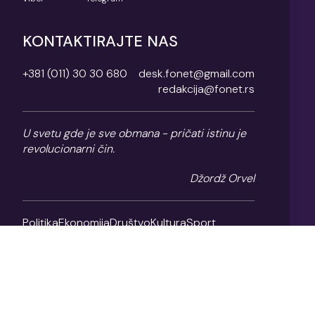
KONTAKTIRAJTE NAS
+381 (011) 30 30 680
desk.fonet@gmail.com
redakcija@fonet.rs
U svetu gde je sve obmana - pričati istinu je
revolucionarni čin.
Džordž Orvel
Politika
Ekonomija
Društvo
Kultura
Sport
Magazin
O nama
Impresum
Politika privatnosti