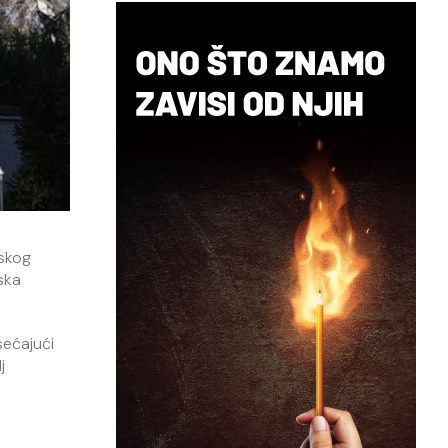
tskog
ska
sećajući
j