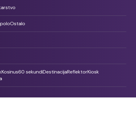
ikarstvo
rpolo
Ostalo
k
Kosinus
60 sekundi
Destinacija
Reflektor
Kiosk
a