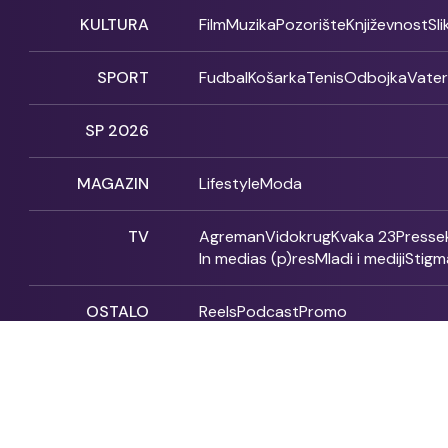
KULTURA
Film
Muzika
Pozorište
Književnost
Sl
SPORT
Fudbal
Košarka
Tenis
Odbojka
Vate
SP 2026
MAGAZIN
Lifestyle
Moda
TV
Agreman
Vidokrug
Kvaka 23
Presse
In medias (p)res
Mladi i mediji
Stigm
OSTALO
Reels
Podcast
Promo
Fonet - 2004 - 2026 - All rights reserved