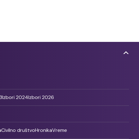
3
Izbori 2024
Izbori 2026
a
Civilno društvo
Hronika
Vreme