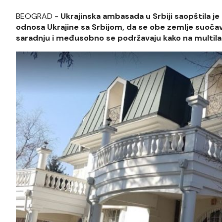
BEOGRAD -
Ukrajinska ambasada u Srbiji saopštila 
odnosa Ukrajine sa Srbijom, da se obe zemlje suoča
saradnju i međusobno se podržavaju kako na multilat