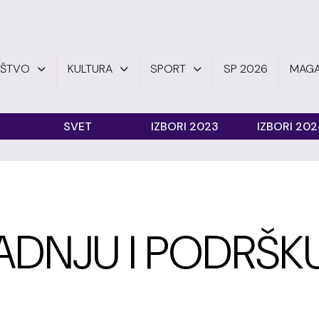
UŠTVO
KULTURA
SPORT
SP 2026
MAGA
SVET
IZBORI 2023
IZBORI 20
ADNJU I PODRŠK