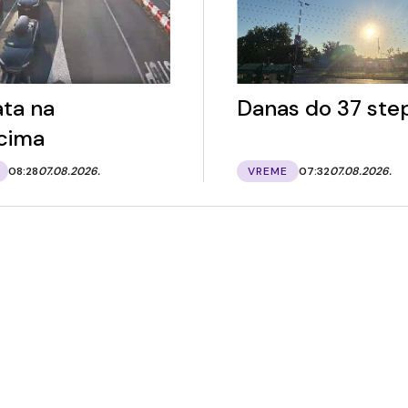
ata na
Danas do 37 ste
cima
08:28
07.08.2026.
VREME
07:32
07.08.2026.