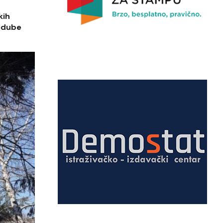
kih
rodube