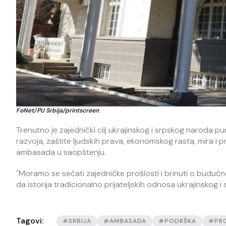
FoNet/PU Srbija/printscreen
Trenutno je zajednički cilj ukrajinskog i srpskog naroda p
razvoja, zaštite ljudskih prava, ekonomskog rasta, mira i
ambasada u saopštenju.
"Moramo se sećati zajedničke prošlosti i brinuti o budućno
da istorija tradicionalno prijateljskih odnosa ukrajinskog 
Tagovi:
#SRBIJA
#AMBASADA
#PODRŠKA
#PRO