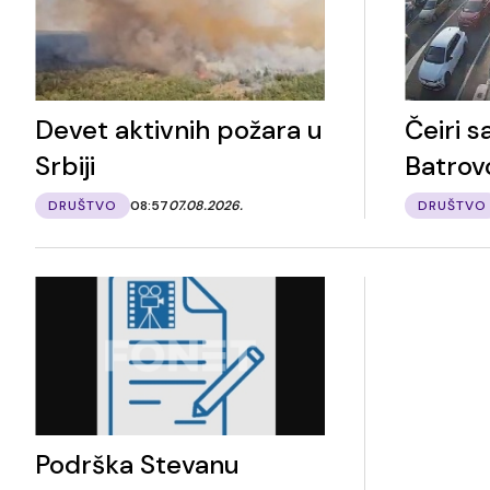
Devet aktivnih požara u
Čeiri s
Srbiji
Batrov
DRUŠTVO
08:57
07.08.2026.
DRUŠTVO
Podrška Stevanu