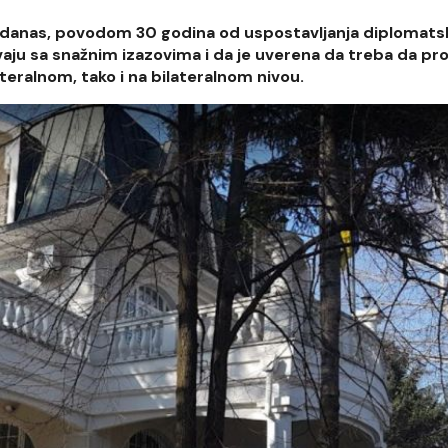
je danas, povodom 30 godina od uspostavljanja diplomats
vaju sa snažnim izazovima i da je uverena da treba da p
eralnom, tako i na bilateralnom nivou.