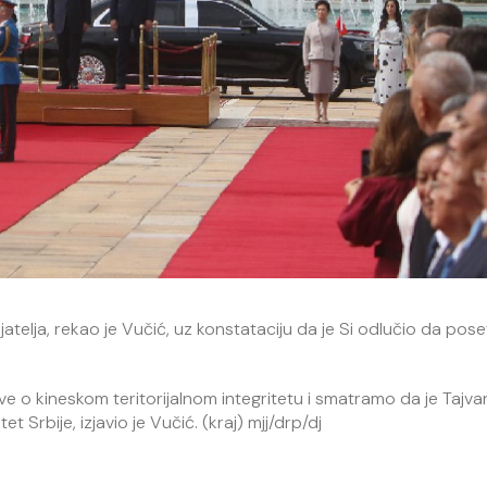
lja, rekao je Vučić, uz konstataciju da je Si odlučio da poset
vove o kineskom teritorijalnom integritetu i smatramo da je Tajva
et Srbije, izjavio je Vučić. (kraj) mjj/drp/dj