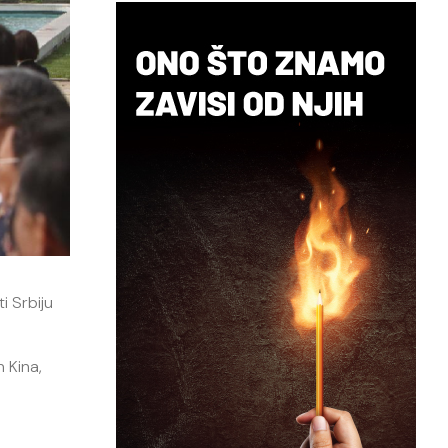
i Srbiju
n Kina,