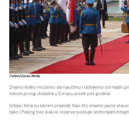
FoNet/Zoran Mrđa
Znamo koliko možemo da naučimo i dobijemo od naših prijate
tokom prvog dolaska u Evropu posle pet godina.
Srbija i Kina su iskreni prijatelji. Kao što imamo jasne sta
tako i Peking bez ikakve rezerve poštuje teritorijalni integrit