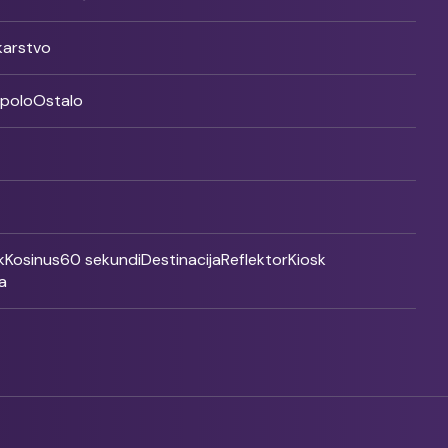
ikarstvo
rpolo
Ostalo
k
Kosinus
60 sekundi
Destinacija
Reflektor
Kiosk
a