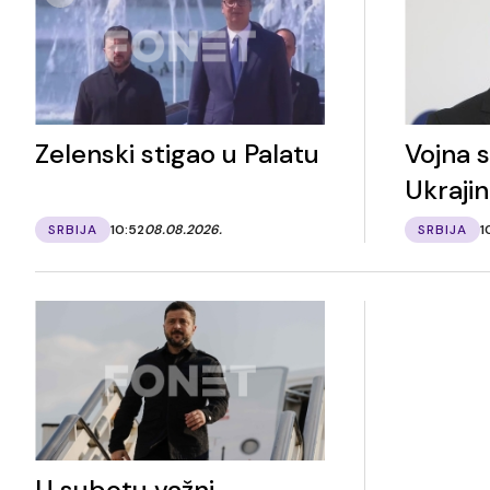
Zelenski stigao u Palatu
Vojna 
Ukraji
SRBIJA
10:52
08.08.2026.
SRBIJA
1
U subotu važni