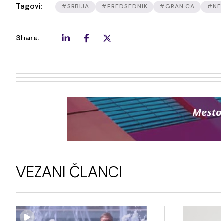
Tagovi:
#SRBIJA
#PREDSEDNIK
#GRANICA
#N
Share:
VEZANI ČLANCI