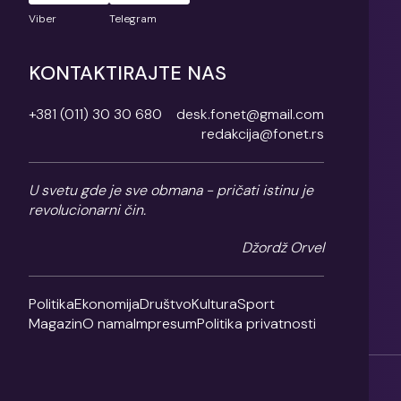
Viber
Telegram
KONTAKTIRAJTE NAS
+381 (011) 30 30 680
desk.fonet@gmail.com
redakcija@fonet.rs
U svetu gde je sve obmana - pričati istinu je
revolucionarni čin.
Džordž Orvel
Politika
Ekonomija
Društvo
Kultura
Sport
Magazin
O nama
Impresum
Politika privatnosti