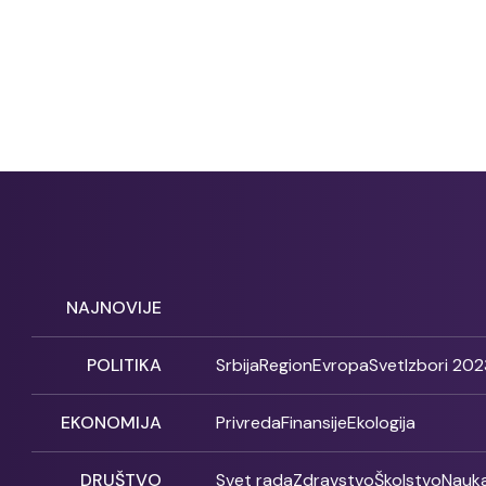
NAJNOVIJE
POLITIKA
Srbija
Region
Evropa
Svet
Izbori 202
EKONOMIJA
Privreda
Finansije
Ekologija
DRUŠTVO
Svet rada
Zdravstvo
Školstvo
Nauk