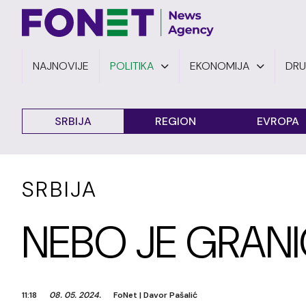
NAJNOVIJE
POLITIKA
EKONOMIJA
DR
SRBIJA
REGION
EVROPA
SRBIJA
NEBO JE GRAN
11:18
08. 05. 2024.
FoNet
|
Davor Pašalić