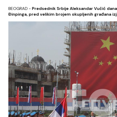
BEOGRAD -
Predsednik Srbije Aleksandar Vučić danas
Đinpinga, pred velikim brojem okupljenih građana izja