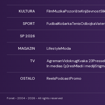
KULTURA
Film
Muzika
Pozorište
Književnost
Sl
SPORT
Fudbal
Košarka
Tenis
Odbojka
Vate
SP 2026
MAGAZIN
Lifestyle
Moda
TV
Agreman
Vidokrug
Kvaka 23
Presse
In medias (p)res
Mladi i mediji
Stigm
OSTALO
Reels
Podcast
Promo
Fonet - 2004 - 2026 - All rights reserved