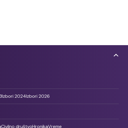
3
Izbori 2024
Izbori 2026
a
Civilno društvo
Hronika
Vreme