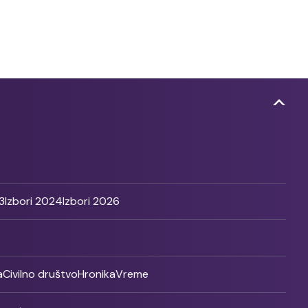
3
Izbori 2024
Izbori 2026
a
Civilno društvo
Hronika
Vreme