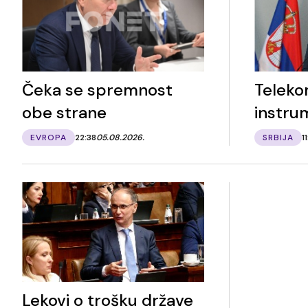
Čeka se spremnost
Telekom
obe strane
instru
EVROPA
22:38
05.08.2026.
SRBIJA
1
Lekovi o trošku države