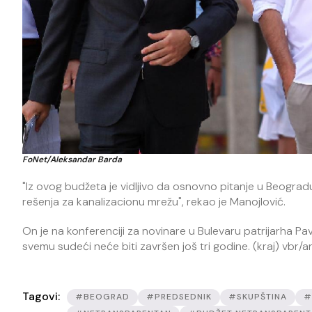
FoNet/Aleksandar Barda
"Iz ovog budžeta je vidljivo da osnovno pitanje u Beograd
rešenja za kanalizacionu mrežu", rekao je Manojlović.
On je na konferenciji za novinare u Bulevaru patrijarha Pav
svemu sudeći neće biti završen još tri godine. (kraj) vbr/a
Tagovi:
#BEOGRAD
#PREDSEDNIK
#SKUPŠTINA
#