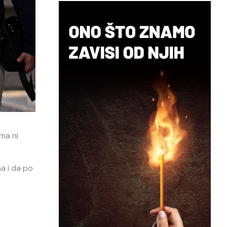
ma ni
na i da po