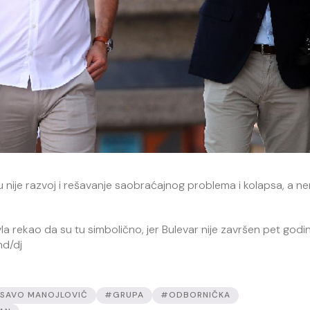
u nije razvoj i rešavanje saobraćajnog problema i kolapsa, a ne
la rekao da su tu simbolično, jer Bulevar nije završen pet godi
nd/dj
SAVO MANOJLOVIĆ
#GRUPA
#ODBORNIČKA