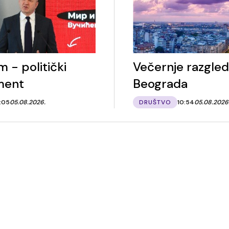
 - politički
Večernje razgled
ment
Beograda
1:05
05.08.2026.
DRUŠTVO
10:54
05.08.2026