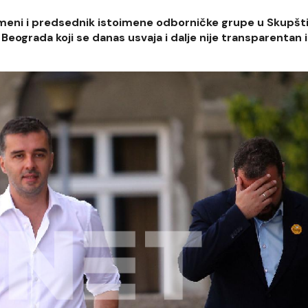
meni i predsednik istoimene odborničke grupe u Skupšti
eograda koji se danas usvaja i dalje nije transparentan i