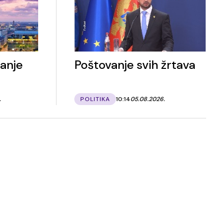
anje
Poštovanje svih žrtava
.
POLITIKA
10:14
05.08.2026.