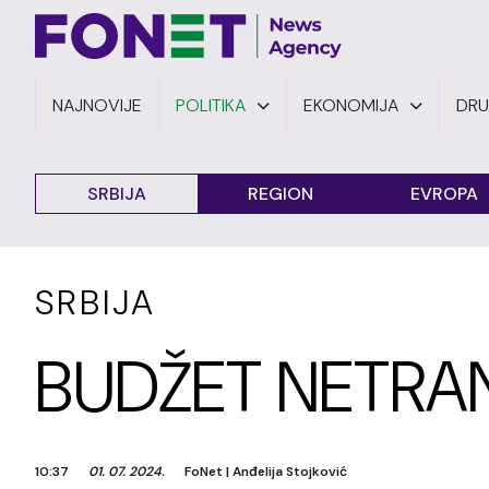
NAJNOVIJE
POLITIKA
EKONOMIJA
DR
SRBIJA
REGION
EVROPA
SRBIJA
BUDŽET NETRA
10:37
01. 07. 2024.
FoNet
|
Anđelija Stojković