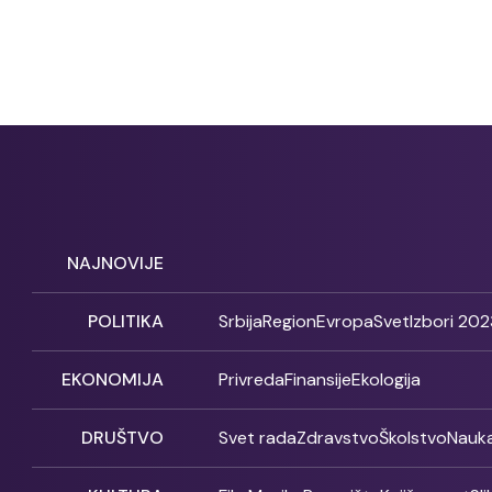
NAJNOVIJE
POLITIKA
Srbija
Region
Evropa
Svet
Izbori 202
EKONOMIJA
Privreda
Finansije
Ekologija
DRUŠTVO
Svet rada
Zdravstvo
Školstvo
Nauk