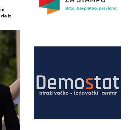
ni
 da iz