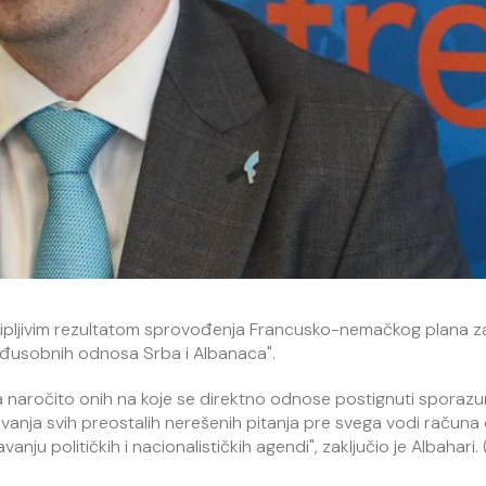
pipljivim rezultatom sprovođenja Francusko-nemačkog plana za
međusobnih odnosa Srba i Albanaca".
 a naročito onih na koje se direktno odnose postignuti sporaz
anja svih preostalih nerešenih pitanja pre svega vodi računa
nju političkih i nacionalističkih agendi", zaključio je Albahari. 