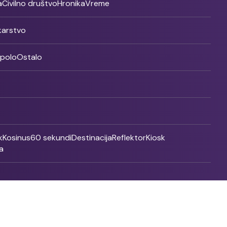
a
Civilno društvo
Hronika
Vreme
ikarstvo
rpolo
Ostalo
k
Kosinus
60 sekundi
Destinacija
Reflektor
Kiosk
a