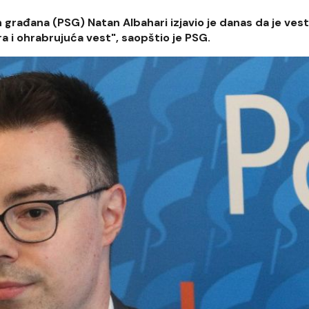
rađana (PSG) Natan Albahari izjavio je danas da je vest 
bra i ohrabrujuća vest", saopštio je PSG.