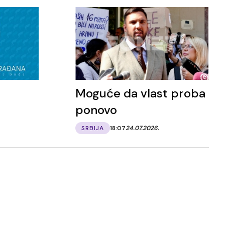
Moguće da vlast proba
ponovo
SRBIJA
18:07
24.07.2026.