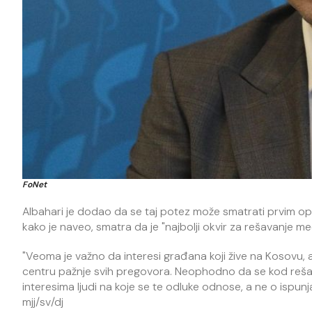
FoNet
Albahari je dodao da se taj potez može smatrati prvim o
kako je naveo, smatra da je "najbolji okvir za rešavanje 
"Veoma je važno da interesi građana koji žive na Kosovu,
centru pažnje svih pregovora. Neophodno da se kod rešav
interesima ljudi na koje se te odluke odnose, a ne o ispunjava
mjj/sv/dj