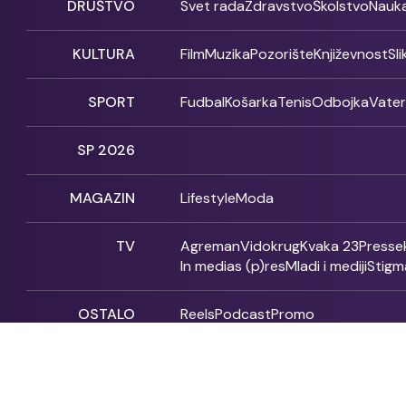
DRUŠTVO
Svet rada
Zdravstvo
Školstvo
Nauk
KULTURA
Film
Muzika
Pozorište
Književnost
Sl
SPORT
Fudbal
Košarka
Tenis
Odbojka
Vate
SP 2026
MAGAZIN
Lifestyle
Moda
TV
Agreman
Vidokrug
Kvaka 23
Presse
In medias (p)res
Mladi i mediji
Stigm
OSTALO
Reels
Podcast
Promo
Fonet - 2004 - 2026 - All rights reserved