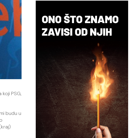
 koji PSG,
umi budu u
 o
(kraj)