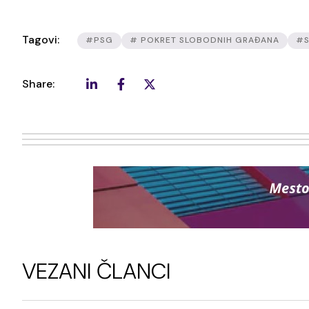
Tagovi:
#PSG
# POKRET SLOBODNIH GRAĐANA
#S
Share:
VEZANI ČLANCI