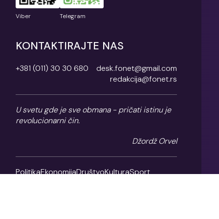
Viber
Telegram
KONTAKTIRAJTE NAS
+381 (011) 30 30 680
desk.fonet@gmail.com
redakcija@fonet.rs
U svetu gde je sve obmana - pričati istinu je
revolucionarni čin.
Džordž Orvel
Politika
Ekonomija
Društvo
Kultura
Sport
Magazin
O nama
Impresum
Politika privatnosti