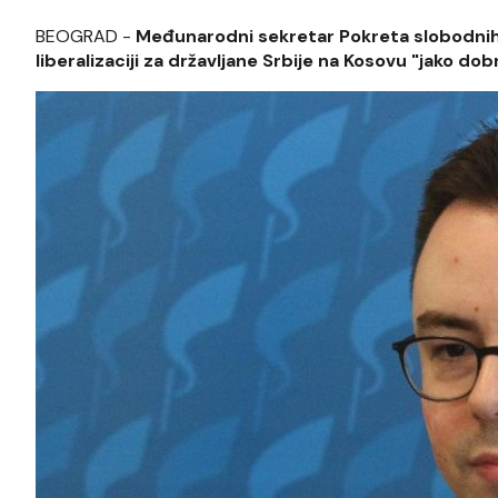
BEOGRAD -
Međunarodni sekretar Pokreta slobodnih g
liberalizaciji za državljane Srbije na Kosovu "jako do