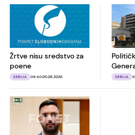
Žrtve nisu sredstvo za
Politič
poene
Gener
SRBIJA
09:40
05.08.2026.
SRBIJA
1