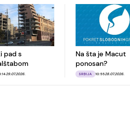
ki pad s
Na šta je Macut
alštabom
ponosan?
0:14
29.07.2026.
SRBIJA
10:55
28.07.2026.