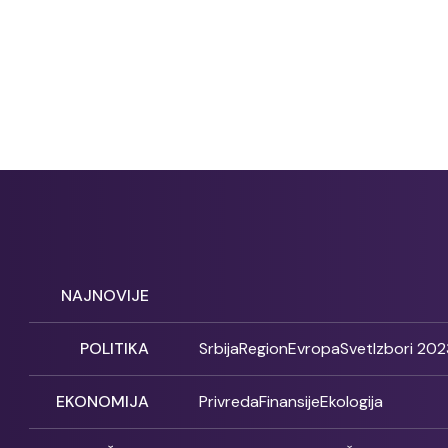
NAJNOVIJE
POLITIKA
Srbija
Region
Evropa
Svet
Izbori 202
EKONOMIJA
Privreda
Finansije
Ekologija