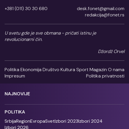
+381 (011) 30 30 680
desk.fonet@gmail.com
redakcija@fonet.rs
U svetu gde je sve obmana - pričati istinu je
revolucionarni čin.
Džordž Orvel
Politika
Ekonomija
Društvo
Kultura
Sport
Magazin
O nama
Impresum
Politika privatnosti
NAJNOVIJE
POLITIKA
Srbija
Region
Evropa
Svet
Izbori 2023
Izbori 2024
Izbori 2026