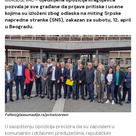
pozvala je sve građane da prijave pritiske i ucene
kojima su izloženi zbog odlaska na miting Srpske
napredne stranke (SNS), zakazan za subotu, 12. april
u Beogradu.
FoNet/glassumadije.rs/prinstcereen
U saopštenju opozicija precizira da su zaposleni u
komunalnim i državnim preduzećima, republičkim