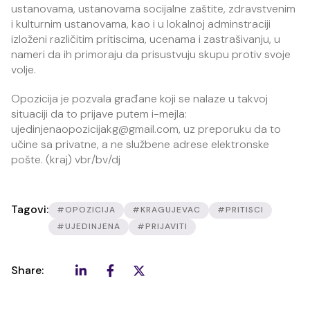
ustanovama, ustanovama socijalne zaštite, zdravstvenim
i kulturnim ustanovama, kao i u lokalnoj adminstraciji
izloženi različitim pritiscima, ucenama i zastrašivanju, u
nameri da ih primoraju da prisustvuju skupu protiv svoje
volje.
Opozicija je pozvala građane koji se nalaze u takvoj
situaciji da to prijave putem i-mejla:
ujedinjenaopozicijakg@gmail.com, uz preporuku da to
učine sa privatne, a ne službene adrese elektronske
pošte. (kraj) vbr/bv/dj
Tagovi:
#OPOZICIJA
#KRAGUJEVAC
#PRITISCI
#UJEDINJENA
#PRIJAVITI
Share: