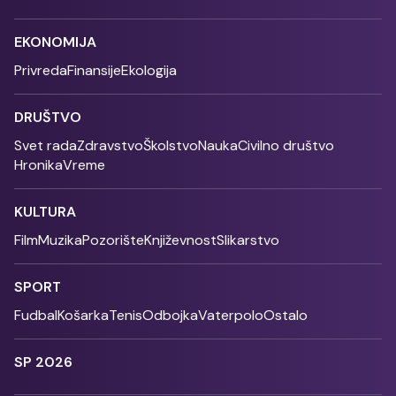
EKONOMIJA
Privreda
Finansije
Ekologija
DRUŠTVO
Svet rada
Zdravstvo
Školstvo
Nauka
Civilno društvo
Hronika
Vreme
KULTURA
Film
Muzika
Pozorište
Književnost
Slikarstvo
SPORT
Fudbal
Košarka
Tenis
Odbojka
Vaterpolo
Ostalo
SP 2026