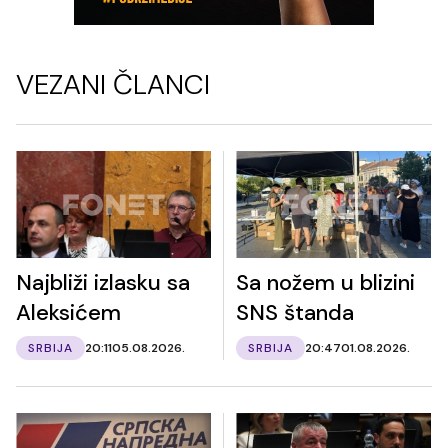
VEZANI ČLANCI
Najbliži izlasku sa
Sa nožem u blizini
Aleksićem
SNS štanda
SRBIJA
20:11
05.08.2026.
SRBIJA
20:47
01.08.2026.