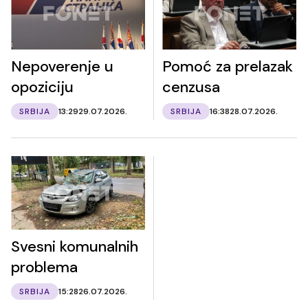
Nepoverenje u
Pomoć za prelazak
opoziciju
cenzusa
SRBIJA
13:29
29.07.2026.
SRBIJA
16:38
28.07.2026.
Svesni komunalnih
problema
SRBIJA
15:28
26.07.2026.