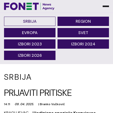
SRBIJA
REGION
EVROPA
SVET
IZBORI 2023
IZBORI 2024
IZBORI 2026
SRBIJA
PRIJAVITI PRITISKE
14:11
09. 04. 2025.
|
Branko Vučković
KRAGUJEVAC -
Ujedinjena opozicija Kragujevca