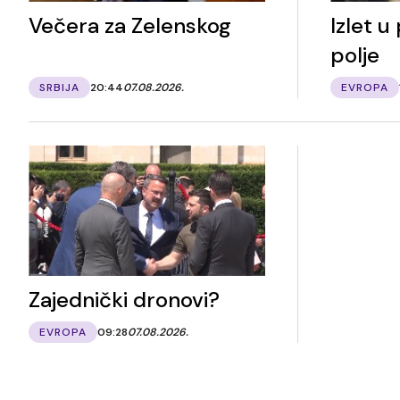
Večera za Zelenskog
Izlet u
polje
SRBIJA
20:44
07.08.2026.
EVROPA
Zajednički dronovi?
EVROPA
09:28
07.08.2026.