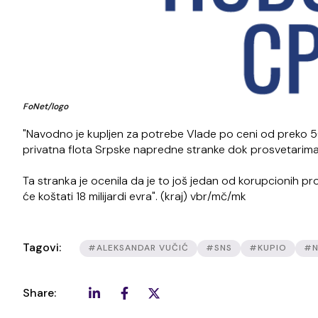
FoNet/logo
"Navodno je kupljen za potrebe Vlade po ceni od preko 50
privatna flota Srpske napredne stranke dok prosvetarima 
Ta stranka je ocenila da je to još jedan od korupcionih p
će koštati 18 milijardi evra". (kraj) vbr/mč/mk
Tagovi:
#ALEKSANDAR VUČIĆ
#SNS
#KUPIO
#N
Share: