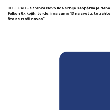
BEOGRAD -
Stranka Novo lice Srbije saopštila je dan
Falkon 6x kojih, tvrde, ima samo 13 na svetu, te zaht
šta se troši novac".