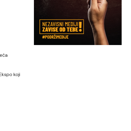
veća
Ekspo koji