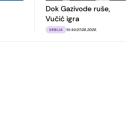
Dok Gazivode ruše,
Vučić igra
SRBIJA
10:30
07.08.2026.