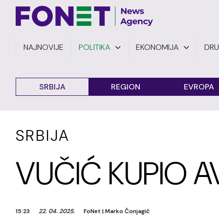
NAJNOVIJE
POLITIKA
EKONOMIJA
DR
SRBIJA
REGION
EVROPA
SRBIJA
VUČIĆ KUPIO A
15:23
22. 04. 2025.
FoNet
|
Marko Čonjagić