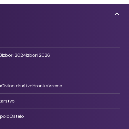
3
Izbori 2024
Izbori 2026
a
Civilno društvo
Hronika
Vreme
ikarstvo
rpolo
Ostalo