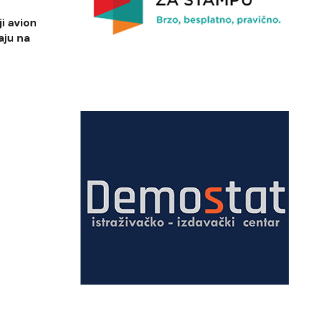
i avion
aju na