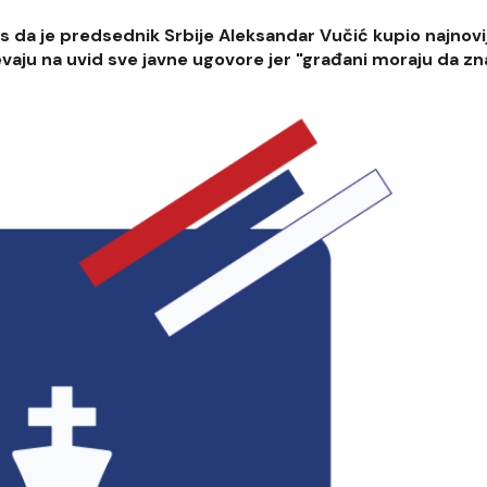
as da je predsednik Srbije Aleksandar Vučić kupio najnovij
evaju na uvid sve javne ugovore jer "građani moraju da zn