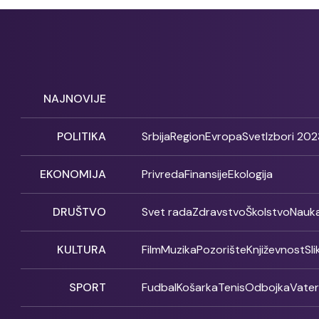
NAJNOVIJE
POLITIKA
Srbija
Region
Evropa
Svet
Izbori 202
EKONOMIJA
Privreda
Finansije
Ekologija
DRUŠTVO
Svet rada
Zdravstvo
Školstvo
Nauk
KULTURA
Film
Muzika
Pozorište
Književnost
Sl
SPORT
Fudbal
Košarka
Tenis
Odbojka
Vate