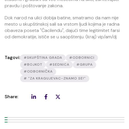
pravdu i poštovanje zakona.
Dok narod na ulici dobija batine, smatramo da nam nije
mesto u skupštinskoj sali sa vrstom ljudi kojima je radna
obaveza poseta "Ćacilendu", dajući time legitimitet farsi
od demokratije, ističe se u saopštenju. (kraj) vip/am/dj
Tagovi:
#SKUPŠTINA GRADA
#ODBORNICI
#BOJKOT
#SEDNICA
#GRUPA
#ODBORNIČKA
# "ZA KRAGUJEVAC-ZNAMO SE!"
Share: