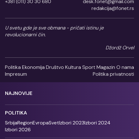
+381 (011) 30 30 680
desk.fonet@gmail.com
redakcija@fonet.rs
U svetu gde je sve obmana - pričati istinu je
revolucionarni čin.
Džordž Orvel
Politika
Ekonomija
Društvo
Kultura
Sport
Magazin
O nama
Impresum
Politika privatnosti
NAJNOVIJE
POLITIKA
Srbija
Region
Evropa
Svet
Izbori 2023
Izbori 2024
Izbori 2026