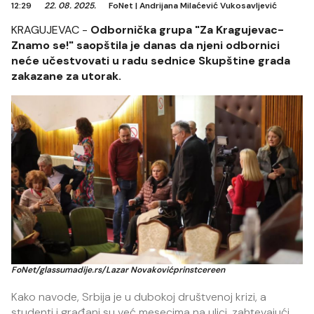
12:29
22. 08. 2025.
FoNet
|
Andrijana Milaćević Vukosavljević
KRAGUJEVAC -
Odbornička grupa "Za Kragujevac-
Znamo se!" saopštila je danas da njeni odbornici
neće učestvovati u radu sednice Skupštine grada
zakazane za utorak.
FoNet/glassumadije.rs/Lazar Novakovićprinstcereen
Kako navode, Srbija je u dubokoj društvenoj krizi, a
studenti i građani su već mesecima na ulici, zahtevajući