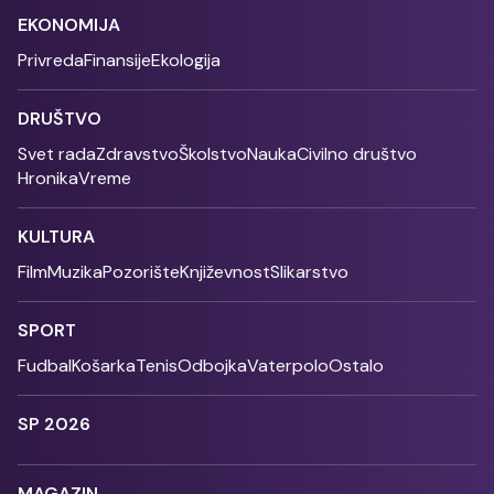
EKONOMIJA
Privreda
Finansije
Ekologija
DRUŠTVO
Svet rada
Zdravstvo
Školstvo
Nauka
Civilno društvo
Hronika
Vreme
KULTURA
Film
Muzika
Pozorište
Književnost
Slikarstvo
SPORT
Fudbal
Košarka
Tenis
Odbojka
Vaterpolo
Ostalo
SP 2026
MAGAZIN