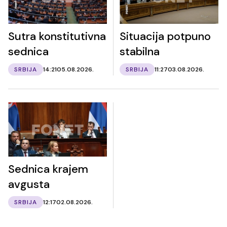
Sutra konstitutivna
Situacija potpuno
sednica
stabilna
SRBIJA
14:21
05.08.2026.
SRBIJA
11:27
03.08.2026.
Sednica krajem
avgusta
SRBIJA
12:17
02.08.2026.