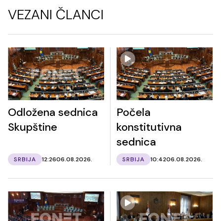
VEZANI ČLANCI
Odložena sednica
Počela
Skupštine
konstitutivna
sednica
SRBIJA
12:26
06.08.2026.
SRBIJA
10:42
06.08.2026.