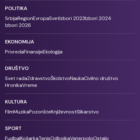
POLITIKA
Srbija
Region
Evropa
Svet
Izbori 2023
Izbori 2024
Izbori 2026
EKONOMIJA
Privreda
Finansije
Ekologija
DRUŠTVO
Svet rada
Zdravstvo
Školstvo
Nauka
Civilno društvo
Hronika
Vreme
KULTURA
Film
Muzika
Pozorište
Književnost
Slikarstvo
SPORT
Fudbal
Košarka
Tenis
Odbojka
Vaterpolo
Ostalo