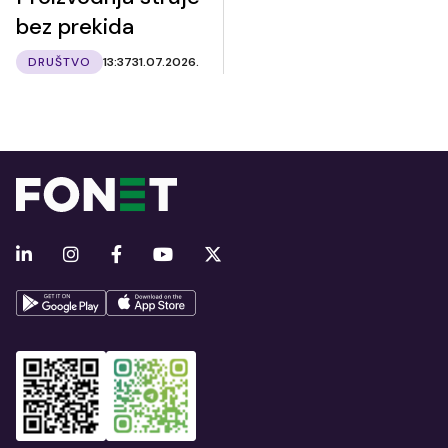
bez prekida
DRUŠTVO
13:37
31.07.2026.