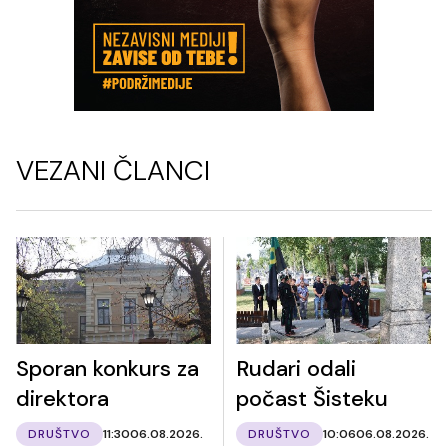
VEZANI ČLANCI
Sporan konkurs za
Rudari odali
direktora
počast Šisteku
DRUŠTVO
11:30
06.08.2026.
DRUŠTVO
10:06
06.08.2026.