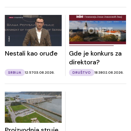
Nestali kao oruđe
Gde je konkurs za
direktora?
SRBIJA
12:57
03.08.2026.
DRUŠTVO
18:38
02.08.2026.
Proizvodnja struje