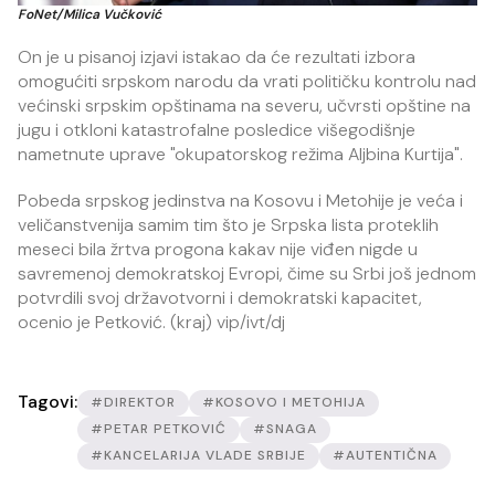
FoNet/Milica Vučković
On je u pisanoj izjavi istakao da će rezultati izbora
omogućiti srpskom narodu da vrati političku kontrolu nad
većinski srpskim opštinama na severu, učvrsti opštine na
jugu i otkloni katastrofalne posledice višegodišnje
nametnute uprave "okupatorskog režima Aljbina Kurtija".
Pobeda srpskog jedinstva na Kosovu i Metohije je veća i
veličanstvenija samim tim što je Srpska lista proteklih
meseci bila žrtva progona kakav nije viđen nigde u
savremenoj demokratskoj Evropi, čime su Srbi još jednom
potvrdili svoj državotvorni i demokratski kapacitet,
ocenio je Petković. (kraj) vip/ivt/dj
Tagovi:
#DIREKTOR
#KOSOVO I METOHIJA
#PETAR PETKOVIĆ
#SNAGA
#KANCELARIJA VLADE SRBIJE
#AUTENTIČNA