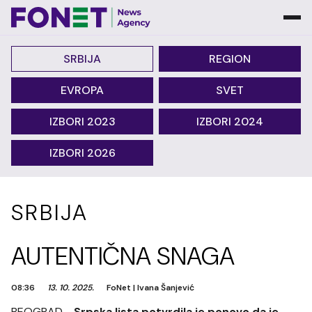
SRBIJA
REGION
EVROPA
SVET
IZBORI 2023
IZBORI 2024
IZBORI 2026
SRBIJA
AUTENTIČNA SNAGA
08:36
13. 10. 2025.
FoNet
|
Ivana Šanjević
BEOGRAD -
Srpska lista potvrdila je ponovo da je