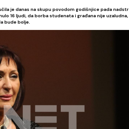
ručila je danas na skupu povodom godišnjice pada nadst
ulo 16 ljudi, da borba studenata i građana nije uzaludna, 
da bude bolje.