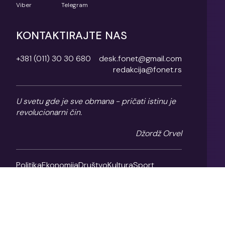
Viber
Telegram
KONTAKTIRAJTE NAS
+381 (011) 30 30 680
desk.fonet@gmail.com
redakcija@fonet.rs
U svetu gde je sve obmana - pričati istinu je
revolucionarni čin.
Džordž Orvel
Politika
Ekonomija
Društvo
Kultura
Sport
Magazin
O nama
Impresum
Politika privatnosti