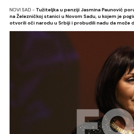
NOVI SAD -
Tužiteljka u penziji Jasmina Paunović po
na Železničkoj stanici u Novom Sadu, u kojem je pogin
otvorili oči narodu u Srbiji i probudili nadu da može 