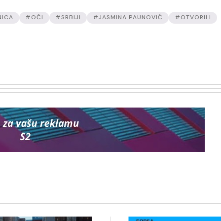
NICA
#OČI
#SRBIJI
#JASMINA PAUNOVIĆ
#OTVORILI