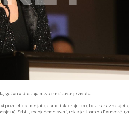
, gaženje dostojanstva i uništavanje života.
vi poželeli da menjate, samo tako zajedno, bez ikakavih sujeta,
jajući Srbiju, menjaćemo svet", rekla je Jasmina Paunović. (kr