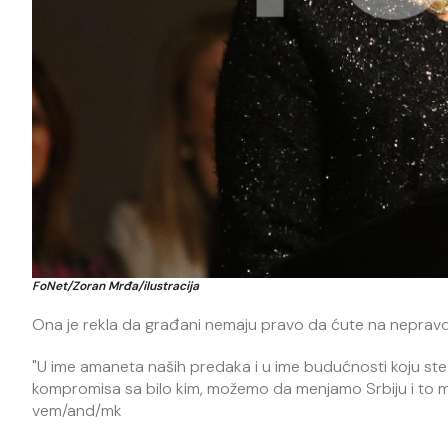
FoNet/Zoran Mrđa/ilustracija
Ona je rekla da građani nemaju pravo da ćute na nepravdu
"U ime amaneta naših predaka i u ime budućnosti koju ste 
kompromisa sa bilo kim, možemo da menjamo Srbiju i to men
vem/and/mk