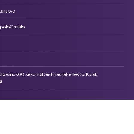
ikarstvo
rpolo
Ostalo
k
Kosinus
60 sekundi
Destinacija
Reflektor
Kiosk
a