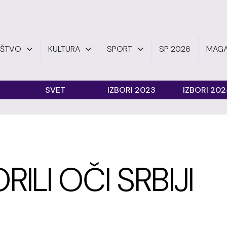
UŠTVO
KULTURA
SPORT
SP 2026
MAGA
SVET
IZBORI 2023
IZBORI 20
ILI OČI SRBIJI