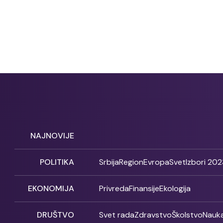
NAJNOVIJE
POLITIKA
Srbija
Region
Evropa
Svet
Izbori 202
EKONOMIJA
Privreda
Finansije
Ekologija
DRUŠTVO
Svet rada
Zdravstvo
Školstvo
Nauk