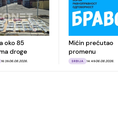
a oko 85
Mićin prećutao
ama droge
promenu
16:26
06.08.2026.
SRBIJA
14:49
06.08.2026.