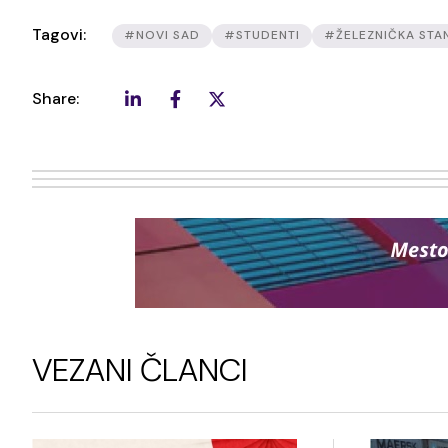
Tagovi:
#NOVI SAD
#STUDENTI
#ŽELEZNIČKA STA
Share:
VEZANI ČLANCI