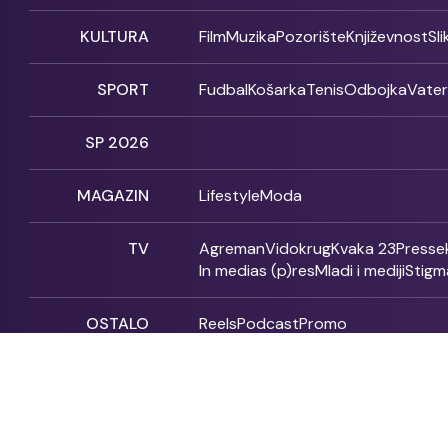
KULTURA
Film
Muzika
Pozorište
Književnost
Sl
SPORT
Fudbal
Košarka
Tenis
Odbojka
Vate
SP 2026
MAGAZIN
Lifestyle
Moda
TV
Agreman
Vidokrug
Kvaka 23
Presse
In medias (p)res
Mladi i mediji
Stigm
OSTALO
Reels
Podcast
Promo
Fonet - 2004 - 2026 - All rights reserved