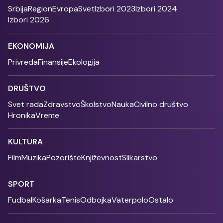
Srbija
Region
Evropa
Svet
Izbori 2023
Izbori 2024
Izbori 2026
EKONOMIJA
Privreda
Finansije
Ekologija
DRUŠTVO
Svet rada
Zdravstvo
Školstvo
Nauka
Civilno društvo
Hronika
Vreme
KULTURA
Film
Muzika
Pozorište
Književnost
Slikarstvo
SPORT
Fudbal
Košarka
Tenis
Odbojka
Vaterpolo
Ostalo