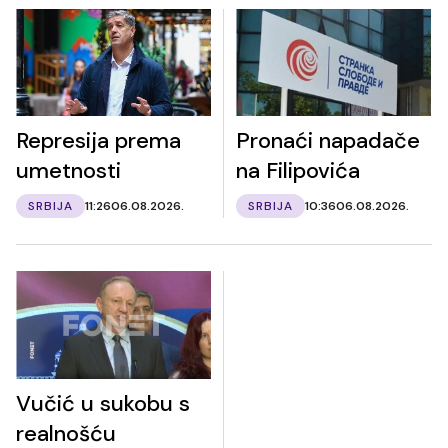
Represija prema
Pronaći napadače
umetnosti
na Filipovića
SRBIJA
11:26
06.08.2026.
SRBIJA
10:36
06.08.2026.
Vučić u sukobu s
realnošću