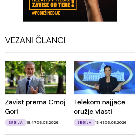
VEZANI ČLANCI
Zavist prema Crnoj
Telekom najjače
Gori
oružje vlasti
SRBIJA
16:47
06.08.2026.
SRBIJA
13:48
06.08.2026.