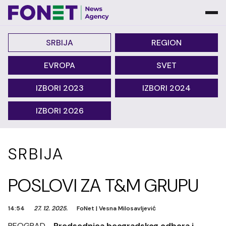
SRBIJA
REGION
EVROPA
SVET
IZBORI 2023
IZBORI 2024
IZBORI 2026
SRBIJA
POSLOVI ZA T&M GRUPU
14:54
27. 12. 2025.
FoNet
|
Vesna Milosavljević
BEOGRAD -
Predsednica beogradskog odbora i