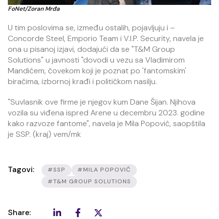
FoNet/Zoran Mrđa
U tim poslovima se, između ostalih, pojavljuju i –
Concorde Steel, Emporio Team i V.I.P. Security, navela je
ona u pisanoj izjavi, dodajući da se "T&M Group
Solutions" u javnosti "dovodi u vezu sa Vladimirom
Mandićem, čovekom koji je poznat po 'fantomskim'
biračima, izbornoj krađi i političkom nasilju.
"Suvlasnik ove firme je njegov kum Dane Šijan. Njihova
vozila su viđena ispred Arene u decembru 2023. godine
kako razvoze fantome", navela je Mila Popović, saopštila
je SSP. (kraj) vem/mk
Tagovi:
#SSP
#MILA POPOVIĆ
#T&M GROUP SOLUTIONS
Share: