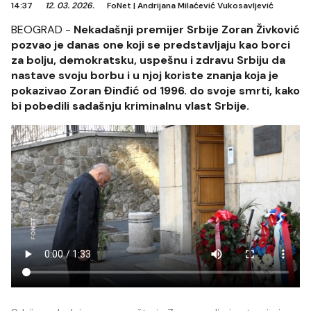
14:37
12. 03. 2026.
FoNet
|
Andrijana Milaćević Vukosavljević
BEOGRAD -
Nekadašnji premijer Srbije Zoran Živković
pozvao je danas one koji se predstavljaju kao borci
za bolju, demokratsku, uspešnu i zdravu Srbiju da
nastave svoju borbu i u njoj koriste znanja koja je
pokazivao Zoran Đinđić od 1996. do svoje smrti, kako
bi pobedili sadašnju kriminalnu vlast Srbije.