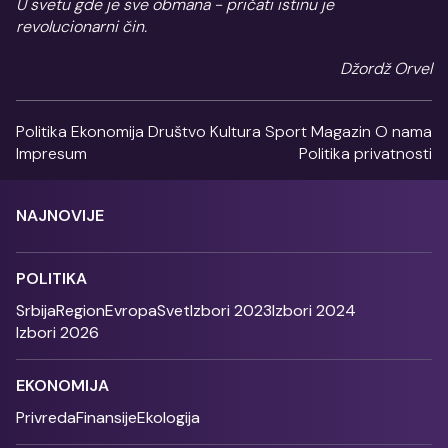
U svetu gde je sve obmana - pričati istinu je
revolucionarni čin.
Džordž Orvel
Politika
Ekonomija
Društvo
Kultura
Sport
Magazin
O nama
Impresum
Politika privatnosti
NAJNOVIJE
POLITIKA
Srbija
Region
Evropa
Svet
Izbori 2023
Izbori 2024
Izbori 2026
EKONOMIJA
Privreda
Finansije
Ekologija