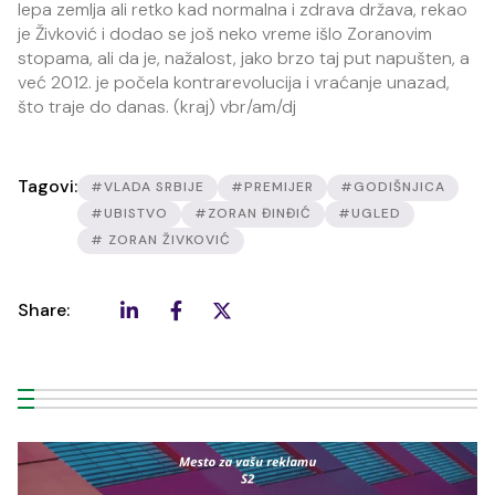
lepa zemlja ali retko kad normalna i zdrava država, rekao
je Živković i dodao se još neko vreme išlo Zoranovim
stopama, ali da je, nažalost, jako brzo taj put napušten, a
već 2012. je počela kontrarevolucija i vraćanje unazad,
što traje do danas. (kraj) vbr/am/dj
Tagovi:
#VLADA SRBIJE
#PREMIJER
#GODIŠNJICA
#UBISTVO
#ZORAN ĐINĐIĆ
#UGLED
# ZORAN ŽIVKOVIĆ
Share: