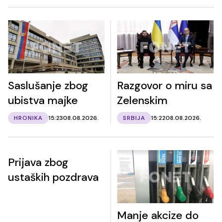
Saslušanje zbog
Razgovor o miru sa
ubistva majke
Zelenskim
HRONIKA
15:23
08.08.2026.
SRBIJA
15:22
08.08.2026.
Prijava zbog
ustaških pozdrava
Manje akcize do