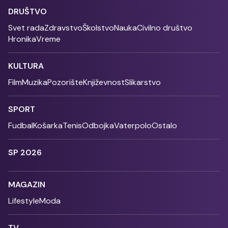
DRUŠTVO
Svet rada
Zdravstvo
Školstvo
Nauka
Civilno društvo
Hronika
Vreme
KULTURA
Film
Muzika
Pozorište
Književnost
Slikarstvo
SPORT
Fudbal
Košarka
Tenis
Odbojka
Vaterpolo
Ostalo
SP 2026
MAGAZIN
Lifestyle
Moda
TV