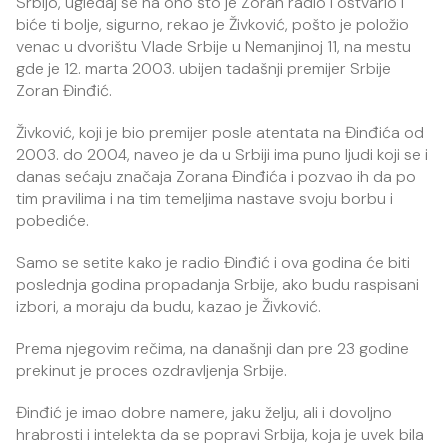
Srbijo, ugledaj se na ono što je Zoran radio i ostvario i
biće ti bolje, sigurno, rekao je Živković, pošto je položio
venac u dvorištu Vlade Srbije u Nemanjinoj 11, na mestu
gde je 12. marta 2003. ubijen tadašnji premijer Srbije
Zoran Đinđić.
Živković, koji je bio premijer posle atentata na Đinđića od
2003. do 2004, naveo je da u Srbiji ima puno ljudi koji se i
danas sećaju značaja Zorana Đinđića i pozvao ih da po
tim pravilima i na tim temeljima nastave svoju borbu i
pobediće.
Samo se setite kako je radio Đinđić i ova godina će biti
poslednja godina propadanja Srbije, ako budu raspisani
izbori, a moraju da budu, kazao je Živković.
Prema njegovim rečima, na današnji dan pre 23 godine
prekinut je proces ozdravljenja Srbije.
Đinđić je imao dobre namere, jaku želju, ali i dovoljno
hrabrosti i intelekta da se popravi Srbija, koja je uvek bila