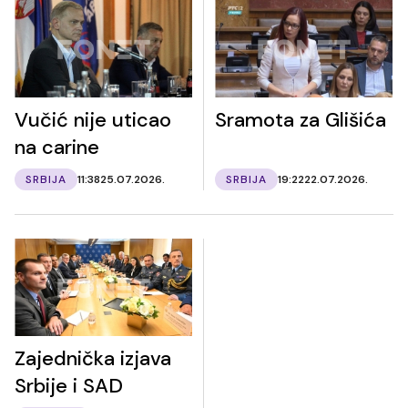
Vučić nije uticao
Sramota za Glišića
na carine
SRBIJA
11:38
25.07.2026.
SRBIJA
19:22
22.07.2026.
Zajednička izjava
Srbije i SAD