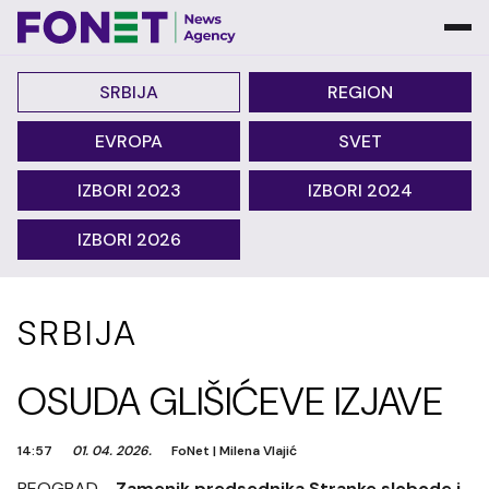
SRBIJA
REGION
EVROPA
SVET
IZBORI 2023
IZBORI 2024
IZBORI 2026
SRBIJA
OSUDA GLIŠIĆEVE IZJAVE
14:57
01. 04. 2026.
FoNet
|
Milena Vlajić
BEOGRAD -
Zamenik predsednika Stranke slobode i