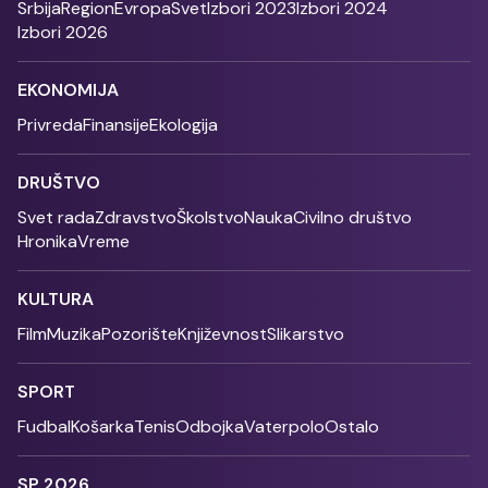
Srbija
Region
Evropa
Svet
Izbori 2023
Izbori 2024
Izbori 2026
EKONOMIJA
Privreda
Finansije
Ekologija
DRUŠTVO
Svet rada
Zdravstvo
Školstvo
Nauka
Civilno društvo
Hronika
Vreme
KULTURA
Film
Muzika
Pozorište
Književnost
Slikarstvo
SPORT
Fudbal
Košarka
Tenis
Odbojka
Vaterpolo
Ostalo
SP 2026