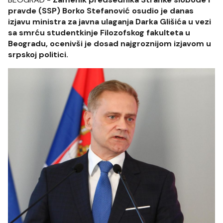
pravde (SSP) Borko Stefanović osudio je danas
izjavu ministra za javna ulaganja Darka Glišića u vezi
sa smrću studentkinje Filozofskog fakulteta u
Beogradu, ocenivši je dosad najgroznijom izjavom u
srpskoj politici.