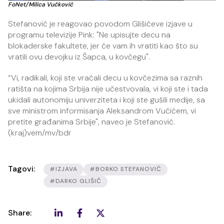
FoNet/Milica Vučković
Stefanović je reagovao povodom Glišićeve izjave u
programu televizije Pink: "Ne upisujte decu na
blokaderske fakultete, jer će vam ih vratiti kao što su
vratili ovu devojku iz Šapca, u kovčegu".
“Vi, radikali, koji ste vraćali decu u kovčezima sa raznih
ratišta na kojima Srbija nije učestvovala, vi koji ste i tada
ukidali autonomiju univerziteta i koji ste gušili medije, sa
sve ministrom informisanja Aleksandrom Vučićem, vi
pretite građanima Srbije", naveo je Stefanović.
(kraj)vem/mv/bdr
Tagovi:
#IZJAVA
#BORKO STEFANOVIĆ
#DARKO GLIŠIĆ
Share: