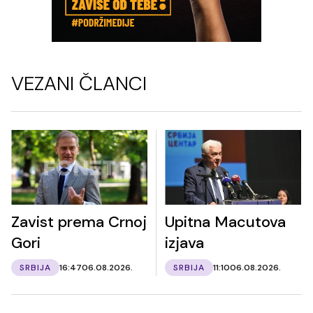
VEZANI ČLANCI
Zavist prema Crnoj
Upitna Macutova
Gori
izjava
SRBIJA
16:47
06.08.2026.
SRBIJA
11:10
06.08.2026.