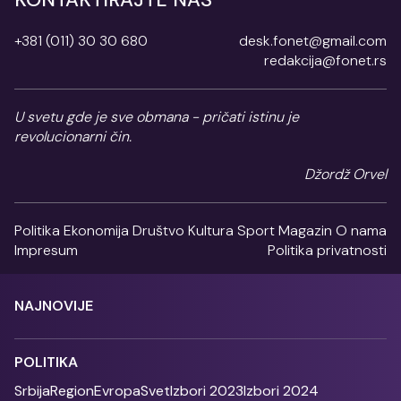
+381 (011) 30 30 680
desk.fonet@gmail.com
redakcija@fonet.rs
U svetu gde je sve obmana - pričati istinu je
revolucionarni čin.
Džordž Orvel
Politika
Ekonomija
Društvo
Kultura
Sport
Magazin
O nama
Impresum
Politika privatnosti
NAJNOVIJE
POLITIKA
Srbija
Region
Evropa
Svet
Izbori 2023
Izbori 2024