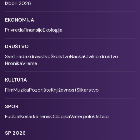
Izbori 2026
EKONOMIJA
Privreda
Finansije
Ekologija
DRUŠTVO
Svet rada
Zdravstvo
Školstvo
Nauka
Civilno društvo
Hronika
Vreme
KULTURA
Film
Muzika
Pozorište
Književnost
Slikarstvo
SPORT
Fudbal
Košarka
Tenis
Odbojka
Vaterpolo
Ostalo
SP 2026