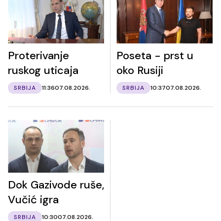
Proterivanje
Poseta - prst u
ruskog uticaja
oko Rusiji
SRBIJA
11:36
07.08.2026.
SRBIJA
10:37
07.08.2026.
Dok Gazivode ruše,
Vučić igra
SRBIJA
10:30
07.08.2026.