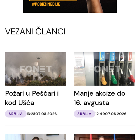
VEZANI ČLANCI
Požari u Peščari i
Manje akcize do
kod Ušća
16. avgusta
SRBIJA
13:28
07.08.2026.
SRBIJA
12:49
07.08.2026.