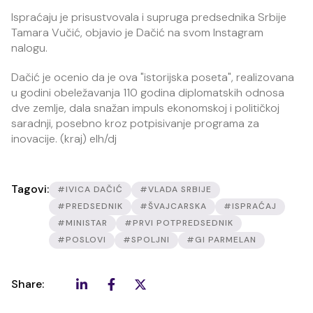
Ispraćaju je prisustvovala i supruga predsednika Srbije
Tamara Vučić, objavio je Dačić na svom Instagram
nalogu.
Dačić je ocenio da je ova "istorijska poseta", realizovana
u godini obeležavanja 110 godina diplomatskih odnosa
dve zemlje, dala snažan impuls ekonomskoj i političkoj
saradnji, posebno kroz potpisivanje programa za
inovacije. (kraj) elh/dj
Tagovi:
#IVICA DAČIĆ
#VLADA SRBIJE
#PREDSEDNIK
#ŠVAJCARSKA
#ISPRAĆAJ
#MINISTAR
#PRVI POTPREDSEDNIK
#POSLOVI
#SPOLJNI
#GI PARMELAN
Share: