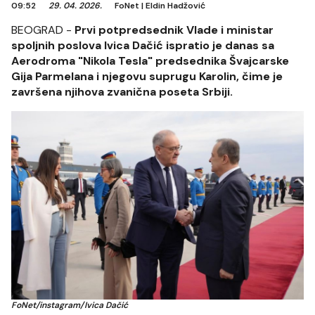
09:52
29. 04. 2026.
FoNet
|
Eldin Hadžović
BEOGRAD -
Prvi potpredsednik Vlade i ministar
spoljnih poslova Ivica Dačić ispratio je danas sa
Aerodroma "Nikola Tesla" predsednika Švajcarske
Gija Parmelana i njegovu suprugu Karolin, čime je
završena njihova zvanična poseta Srbiji.
FoNet/instagram/Ivica Dačić