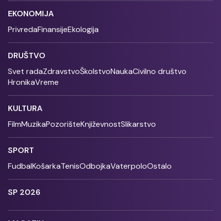
EKONOMIJA
Privreda
Finansije
Ekologija
DRUŠTVO
Svet rada
Zdravstvo
Školstvo
Nauka
Civilno društvo
Hronika
Vreme
KULTURA
Film
Muzika
Pozorište
Književnost
Slikarstvo
SPORT
Fudbal
Košarka
Tenis
Odbojka
Vaterpolo
Ostalo
SP 2026