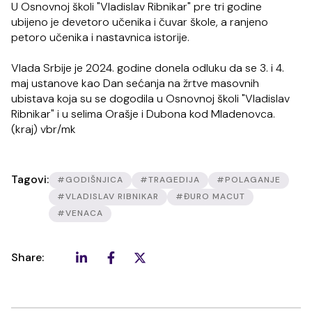
U Osnovnoj školi "Vladislav Ribnikar" pre tri godine
ubijeno je devetoro učenika i čuvar škole, a ranjeno
petoro učenika i nastavnica istorije.
Vlada Srbije je 2024. godine donela odluku da se 3. i 4.
maj ustanove kao Dan sećanja na žrtve masovnih
ubistava koja su se dogodila u Osnovnoj školi "Vladislav
Ribnikar" i u selima Orašje i Dubona kod Mladenovca.
(kraj) vbr/mk
Tagovi:
#GODIŠNJICA
#TRAGEDIJA
#POLAGANJE
#VLADISLAV RIBNIKAR
#ĐURO MACUT
#VENACA
Share: