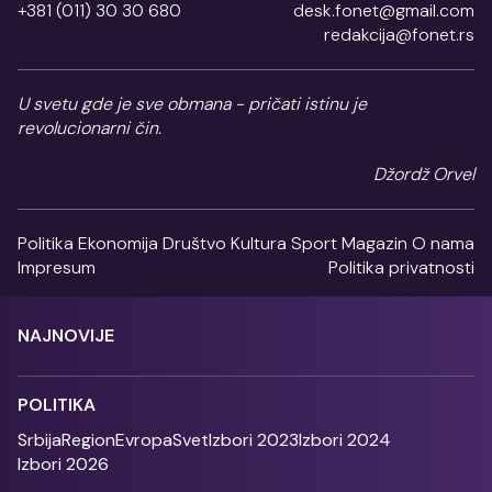
+381 (011) 30 30 680
desk.fonet@gmail.com
redakcija@fonet.rs
U svetu gde je sve obmana - pričati istinu je
revolucionarni čin.
Džordž Orvel
Politika
Ekonomija
Društvo
Kultura
Sport
Magazin
O nama
Impresum
Politika privatnosti
NAJNOVIJE
POLITIKA
Srbija
Region
Evropa
Svet
Izbori 2023
Izbori 2024
Izbori 2026