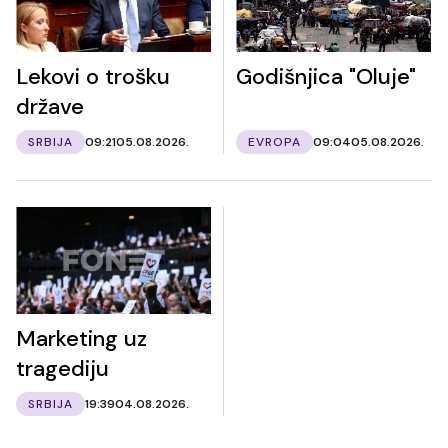
Lekovi o trošku
Godišnjica "Oluje"
države
SRBIJA
09:21
05.08.2026.
EVROPA
09:04
05.08.2026.
Marketing uz
tragediju
SRBIJA
19:39
04.08.2026.