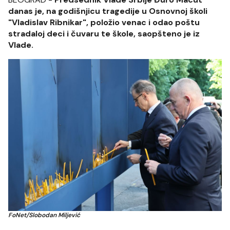
danas je, na godišnjicu tragedije u Osnovnoj školi
"Vladislav Ribnikar", položio venac i odao poštu
stradaloj deci i čuvaru te škole, saopšteno je iz
Vlade.
FoNet/Slobodan Miljević