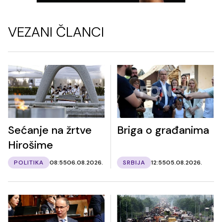
VEZANI ČLANCI
Sećanje na žrtve
Briga o građanima
Hirošime
POLITIKA
08:55
06.08.2026.
SRBIJA
12:55
05.08.2026.