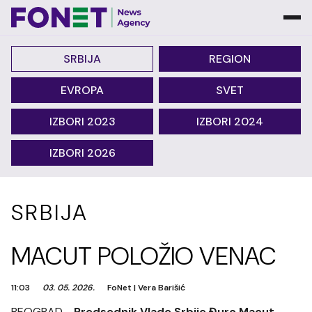
SRBIJA
REGION
EVROPA
SVET
IZBORI 2023
IZBORI 2024
IZBORI 2026
SRBIJA
MACUT POLOŽIO VENAC
11:03
03. 05. 2026.
FoNet
|
Vera Barišić
BEOGRAD -
Predsednik Vlade Srbije Đuro Macut