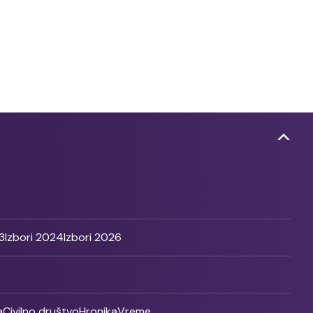
3
Izbori 2024
Izbori 2026
a
Civilno društvo
Hronika
Vreme