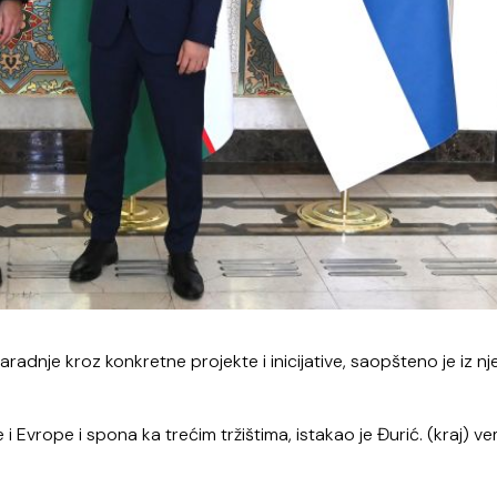
aradnje kroz konkretne projekte i inicijative, saopšteno je iz n
i Evrope i spona ka trećim tržištima, istakao je Đurić. (kraj) 