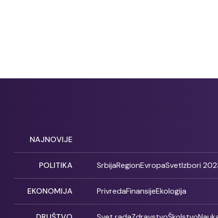
NAJNOVIJE
POLITIKA
Srbija
Region
Evropa
Svet
Izbori 202
EKONOMIJA
Privreda
Finansije
Ekologija
DRUŠTVO
Svet rada
Zdravstvo
Školstvo
Nauk