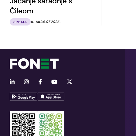
Jačanje saradnje s
Čileom
SRBIJA
10:58
24.07.2026.