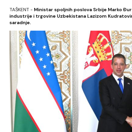
TAŠKENT -
Ministar spoljnih poslova Srbije Marko Đur
industrije i trgovine Uzbekistana Lazizom Kudrato
saradnje.