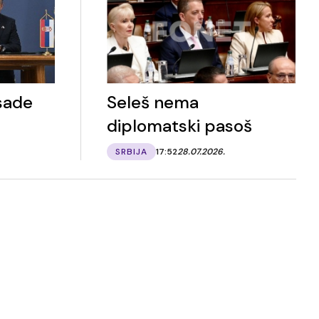
sade
Seleš nema
diplomatski pasoš
SRBIJA
17:52
28.07.2026.