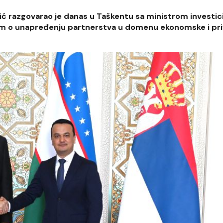
ić razgovarao je danas u Taškentu sa ministrom investici
vim o unapređenju partnerstva u domenu ekonomske i pr