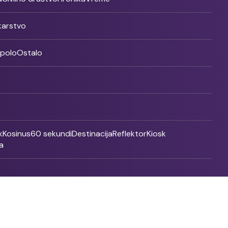
ikarstvo
rpolo
Ostalo
k
Kosinus
60 sekundi
Destinacija
Reflektor
Kiosk
a