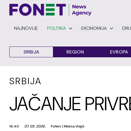
NAJNOVIJE
POLITIKA
EKONOMIJA
DR
SRBIJA
REGION
EVROPA
SRBIJA
JAČANJE PRIV
16:40
07. 05. 2026.
FoNet
|
Milena Vlajić