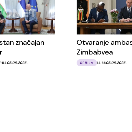
stan značajan
Otvaranje amba
r
Zimbabvea
7:54
03.08.2026.
SRBIJA
14:38
03.08.2026.