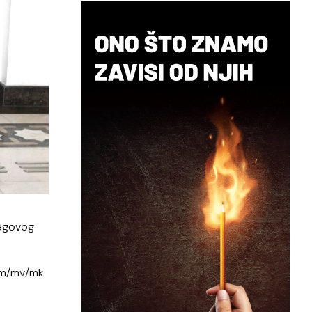
jegovog
vem/mv/mk