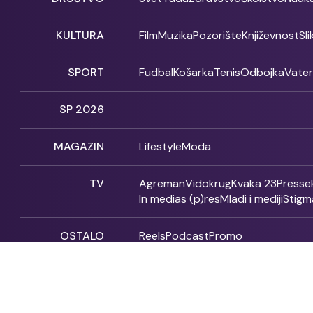
KULTURA
Film
Muzika
Pozorište
Književnost
Sl
SPORT
Fudbal
Košarka
Tenis
Odbojka
Vate
SP 2026
MAGAZIN
Lifestyle
Moda
TV
Agreman
Vidokrug
Kvaka 23
Presse
In medias (p)res
Mladi i mediji
Stigm
OSTALO
Reels
Podcast
Promo
Fonet - 2004 - 2026 - All rights reserved