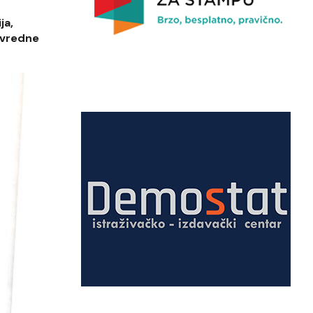
ja,
ivredne