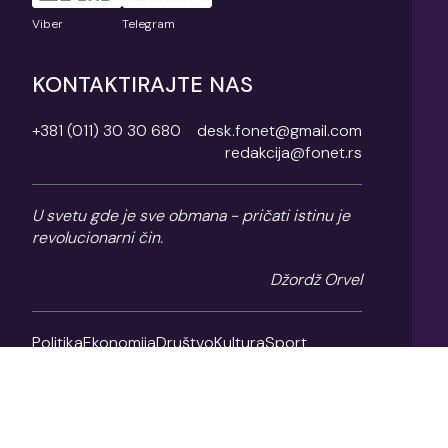
Viber
Telegram
KONTAKTIRAJTE NAS
+381 (011) 30 30 680
desk.fonet@gmail.com
redakcija@fonet.rs
U svetu gde je sve obmana - pričati istinu je
revolucionarni čin.
Džordž Orvel
Politika
Ekonomija
Društvo
Kultura
Sport
Magazin
O nama
Impresum
Politika privatnosti