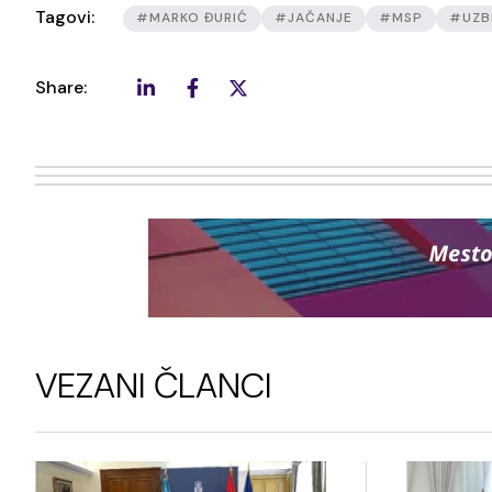
Tagovi:
#MARKO ĐURIĆ
#JAČANJE
#MSP
#UZB
Share:
VEZANI ČLANCI