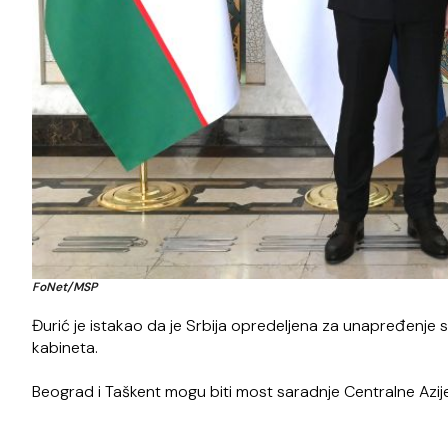
FoNet/MSP
Đurić je istakao da je Srbija opredeljena za unapređenje s
kabineta.
Beograd i Taškent mogu biti most saradnje Centralne Azije 