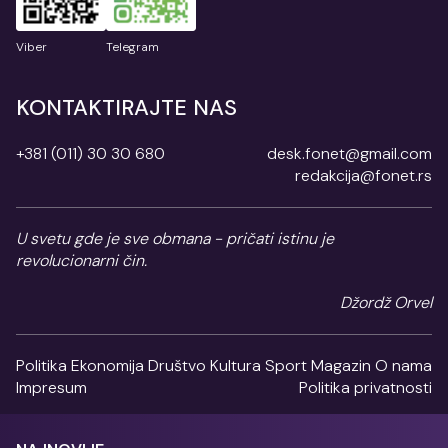
Viber
Telegram
KONTAKTIRAJTE NAS
+381 (011) 30 30 680
desk.fonet@gmail.com
redakcija@fonet.rs
U svetu gde je sve obmana - pričati istinu je
revolucionarni čin.
Džordž Orvel
Politika
Ekonomija
Društvo
Kultura
Sport
Magazin
O nama
Impresum
Politika privatnosti