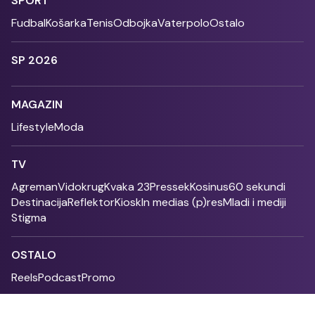
SPORT
Fudbal
Košarka
Tenis
Odbojka
Vaterpolo
Ostalo
SP 2026
MAGAZIN
Lifestyle
Moda
TV
Agreman
Vidokrug
Kvaka 23
Pressek
Kosinus
60 sekundi
Destinacija
Reflektor
Kiosk
In medias (p)res
Mladi i mediji
Stigma
OSTALO
Reels
Podcast
Promo
Fonet - 2004 - 2026 - All rights reserved