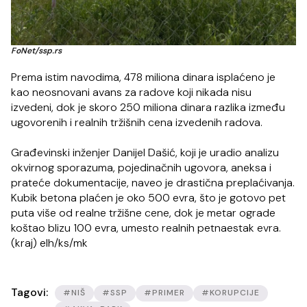
FoNet/ssp.rs
Prema istim navodima, 478 miliona dinara isplaćeno je
kao neosnovani avans za radove koji nikada nisu
izvedeni, dok je skoro 250 miliona dinara razlika između
ugovorenih i realnih tržišnih cena izvedenih radova.
Građevinski inženjer Danijel Dašić, koji je uradio analizu
okvirnog sporazuma, pojedinačnih ugovora, aneksa i
prateće dokumentacije, naveo je drastična preplaćivanja.
Kubik betona plaćen je oko 500 evra, što je gotovo pet
puta više od realne tržišne cene, dok je metar ograde
koštao blizu 100 evra, umesto realnih petnaestak evra.
(kraj) elh/ks/mk
Tagovi:
#NIŠ
#SSP
#PRIMER
#KORUPCIJE