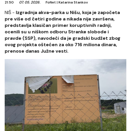
21:50
07. 05. 2026.
FoNet
|
Katarina Stankov
NIŠ -
Izgradnja akva-parka u Nišu, koja je započeta
pre više od četiri godine a nikada nije završena,
predstavlja klasičan primer koruptivnih radnji,
ocenili su u niškom odboru Stranke slobode i
pravde (SSP), navodeći da je gradski budžet zbog
ovog projekta oštećen za oko 716 miliona dinara,
prenose danas Južne vesti.