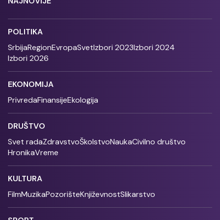
NAJNOVIJE
POLITIKA
Srbija
Region
Evropa
Svet
Izbori 2023
Izbori 2024
Izbori 2026
EKONOMIJA
Privreda
Finansije
Ekologija
DRUŠTVO
Svet rada
Zdravstvo
Školstvo
Nauka
Civilno društvo
Hronika
Vreme
KULTURA
Film
Muzika
Pozorište
Književnost
Slikarstvo