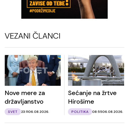
VEZANI ČLANCI
Nove mere za
Sećanje na žrtve
državljanstvo
Hirošime
SVET
23:11
06.08.2026.
POLITIKA
08:55
06.08.2026.