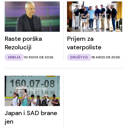
Raste porška
Prijem za
Rezoluciji
vaterpoliste
SRBIJA
10:50
05.08.2026.
DRUŠTVO
18:49
03.08.2026.
Japan i SAD brane
jen