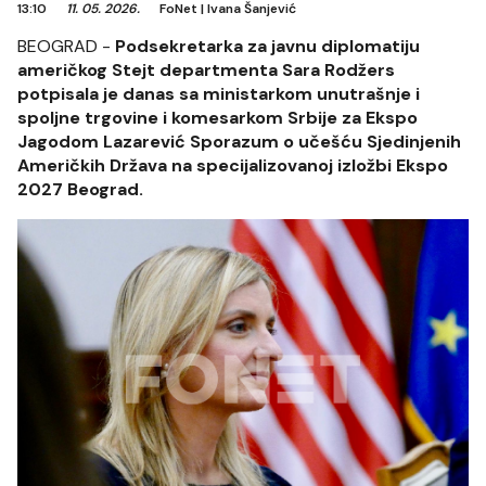
13:10
11. 05. 2026.
FoNet
|
Ivana Šanjević
BEOGRAD -
Podsekretarka za javnu diplomatiju
američkog Stejt departmenta Sara Rodžers
potpisala je danas sa ministarkom unutrašnje i
spoljne trgovine i komesarkom Srbije za Ekspo
Jagodom Lazarević Sporazum o učešću Sjedinjenih
Američkih Država na specijalizovanoj izložbi Ekspo
2027 Beograd.