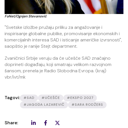
FoNet/Ognjen Stevanović
"Svetske izložbe pružaju priliku za angažovanje i
inspirisanje globalne publike, promovisanje ekonomskih i
komercijalnih interesa SAD i isticanje američke izvrsnosti",
saopštio je ranije Stejt department.
Zvaničnici Srbije veruju da će učešće SAD značajno
doprineti događaju, koji smatraju velikom razvojnom
šansom, prenela je Radio Slobodna Evropa. (kraj)
vbr/ivt/mk
Tagovi:
#SAD
#UČEŠĆE
#EKSPO 2027
#JAGODA LAZAREVIĆ
#SARA RODŽERS
Share: