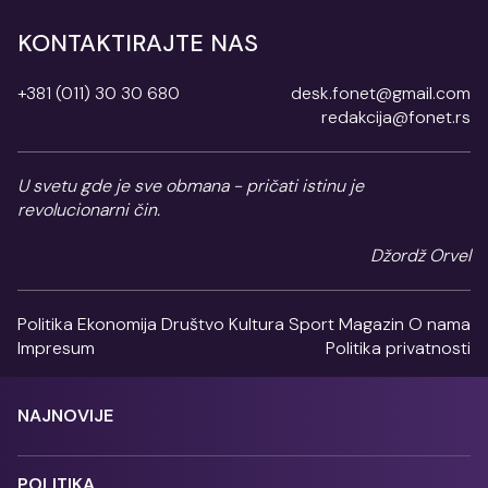
KONTAKTIRAJTE NAS
+381 (011) 30 30 680
desk.fonet@gmail.com
redakcija@fonet.rs
U svetu gde je sve obmana - pričati istinu je
revolucionarni čin.
Džordž Orvel
Politika
Ekonomija
Društvo
Kultura
Sport
Magazin
O nama
Impresum
Politika privatnosti
NAJNOVIJE
POLITIKA