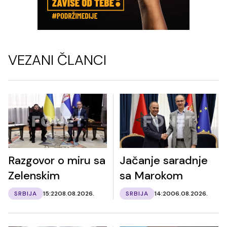
VEZANI ČLANCI
Razgovor o miru sa
Jačanje saradnje
Zelenskim
sa Marokom
SRBIJA
15:22
08.08.2026.
SRBIJA
14:20
06.08.2026.