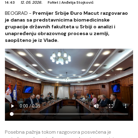
14:43
12. 05. 2026.
FoNet
|
Anđelija Stojković
BEOGRAD -
Premijer Srbije Đuro Macut razgovarao
je danas sa predstavnicima biomedicinske
grupacije državnih fakulteta u Srbiji o analizi i
unapređenju obrazovnog procesa u zemlji,
saopšteno je iz Vlade.
Posebna pažnja tokom razgovora posvećena je