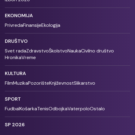
EKONOMIJA
Privreda
Finansije
Ekologija
DRUŠTVO
Svet rada
Zdravstvo
Školstvo
Nauka
Civilno društvo
Hronika
Vreme
KULTURA
Film
Muzika
Pozorište
Književnost
Slikarstvo
SPORT
Fudbal
Košarka
Tenis
Odbojka
Vaterpolo
Ostalo
SP 2026