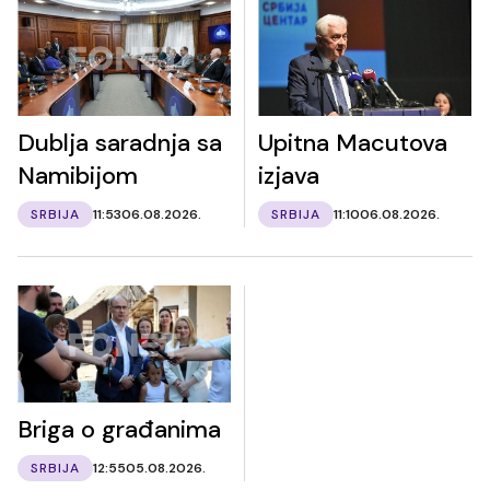
Dublja saradnja sa
Upitna Macutova
Namibijom
izjava
SRBIJA
11:53
06.08.2026.
SRBIJA
11:10
06.08.2026.
Briga o građanima
SRBIJA
12:55
05.08.2026.