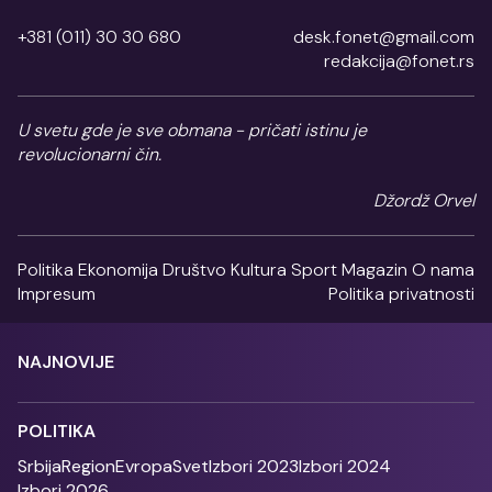
+381 (011) 30 30 680
desk.fonet@gmail.com
redakcija@fonet.rs
U svetu gde je sve obmana - pričati istinu je
revolucionarni čin.
Džordž Orvel
Politika
Ekonomija
Društvo
Kultura
Sport
Magazin
O nama
Impresum
Politika privatnosti
NAJNOVIJE
POLITIKA
Srbija
Region
Evropa
Svet
Izbori 2023
Izbori 2024
Izbori 2026