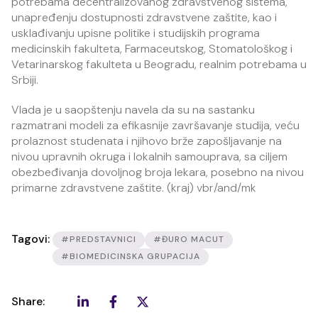
potrebama decentralizovanog zdravstvenog sistema,
unapređenju dostupnosti zdravstvene zaštite, kao i
usklađivanju upisne politike i studijskih programa
medicinskih fakulteta, Farmaceutskog, Stomatološkog i
Vetarinarskog fakulteta u Beogradu, realnim potrebama u
Srbiji.
Vlada je u saopštenju navela da su na sastanku
razmatrani modeli za efikasnije završavanje studija, veću
prolaznost studenata i njihovo brže zapošljavanje na
nivou upravnih okruga i lokalnih samouprava, sa ciljem
obezbeđivanja dovoljnog broja lekara, posebno na nivou
primarne zdravstvene zaštite. (kraj) vbr/and/mk
Tagovi:
#PREDSTAVNICI
#ĐURO MACUT
#BIOMEDICINSKA GRUPACIJA
Share: