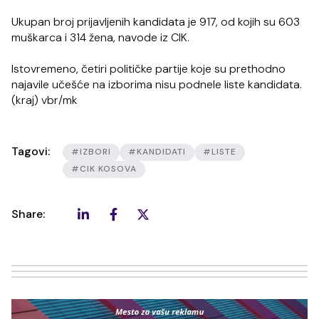
Ukupan broj prijavljenih kandidata je 917, od kojih su 603
muškarca i 314 žena, navode iz CIK.
Istovremeno, četiri političke partije koje su prethodno
najavile učešće na izborima nisu podnele liste kandidata.
(kraj) vbr/mk
Tagovi:
#IZBORI
#KANDIDATI
#LISTE
#CIK KOSOVA
Share: