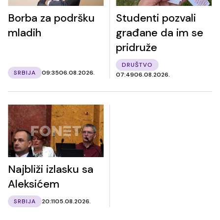
Borba za podršku
Studenti pozvali
mladih
građane da im se
pridruže
DRUŠTVO
SRBIJA
09:35
06.08.2026.
07:49
06.08.2026.
Najbliži izlasku sa
Aleksićem
SRBIJA
20:11
05.08.2026.