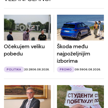
Očekujem veliku
Škoda među
pobedu
najpoželjnijim
izborima
POLITIKA
20:28
06.08.2026.
PROMO
09:59
06.08.2026.