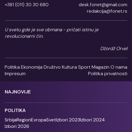
+381 (011) 30 30 680
desk.fonet@gmail.com
redakcija@fonet.rs
U svetu gde je sve obmana - pričati istinu je
revolucionarni čin.
Džordž Orvel
Politika
Ekonomija
Društvo
Kultura
Sport
Magazin
O nama
Impresum
Politika privatnosti
NAJNOVIJE
POLITIKA
Srbija
Region
Evropa
Svet
Izbori 2023
Izbori 2024
Izbori 2026