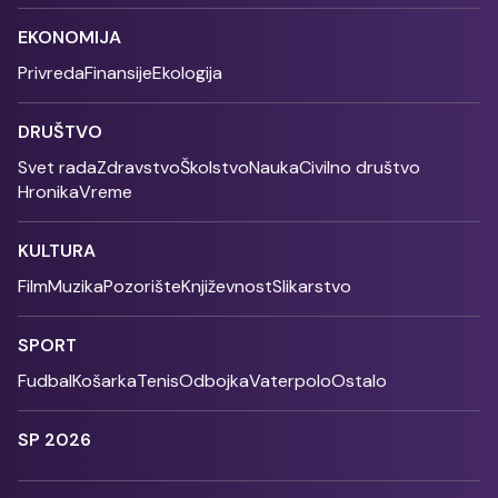
EKONOMIJA
Privreda
Finansije
Ekologija
DRUŠTVO
Svet rada
Zdravstvo
Školstvo
Nauka
Civilno društvo
Hronika
Vreme
KULTURA
Film
Muzika
Pozorište
Književnost
Slikarstvo
SPORT
Fudbal
Košarka
Tenis
Odbojka
Vaterpolo
Ostalo
SP 2026