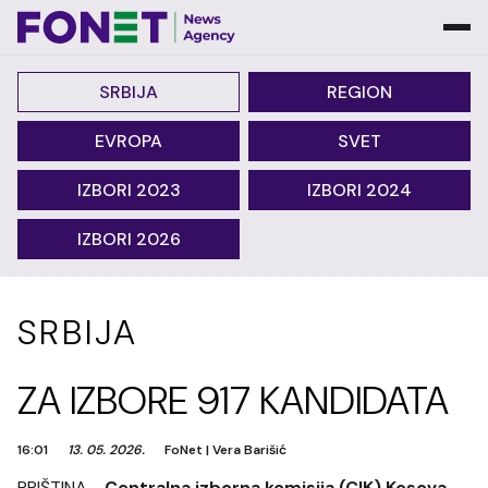
SRBIJA
REGION
EVROPA
SVET
IZBORI 2023
IZBORI 2024
IZBORI 2026
SRBIJA
ZA IZBORE 917 KANDIDATA
16:01
13. 05. 2026.
FoNet
|
Vera Barišić
PRIŠTINA -
Centralna izborna komisija (CIK) Kosova